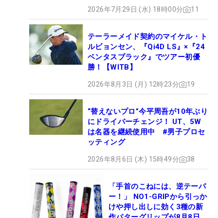
2026年7月29日 (水) 18時00分
11
テーラーメイド契約のマイケル・ト
ルビョンセン、『Qi4D LS』×『24
ベンタスブラック』でツアー初優
勝！【WITB】
2026年8月3日 (月) 12時23分
19
“替えないプロ”今平周吾が10年ぶり
にドライバーチェンジ！ UT、5W
は名器を継続使用中 #男子プロセ
ッティング
2026年8月6日 (木) 15時49分
38
「手首のこねには、逆テーパ
ー！」 NO1-GRIPから引っか
けや押し出しに効く3種の新
作パターグリップが8月8日デ