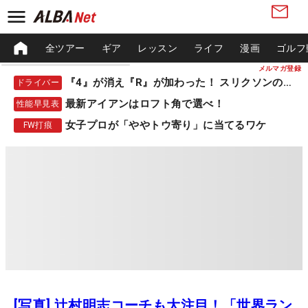
全ツアー
ギア
レッスン
ライフ
漫画
ゴルフ
メルマガ登録
『4』が消え『R』が加わった！ スリクソンの新作
ドライバー
最新アイアンはロフト角で選べ！
性能早見表
女子プロが「ややトウ寄り」に当てるワケ
FW打痕
[写真] 辻村明志コーチも大注目！「世界ラン