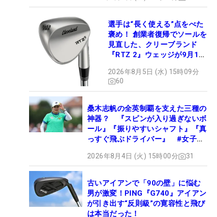
選手は“長く使える”点をべた
褒め！ 創業者復帰でソールを
見直した、クリーブランド
『RTZ 2』ウェッジが9月12
日デビュー
2026年8月5日 (水) 15時09分
60
桑木志帆の全英制覇を支えた三種の
神器？ 『スピンが入り過ぎないボ
ール』『振りやすいシャフト』『真
っすぐ飛ぶドライバー』 #女子プ
ロセッティング
2026年8月4日 (火) 15時00分
31
古いアイアンで「90の壁」に悩む
男が激変！PING『G740』アイアン
が引き出す“反則級”の寛容性と飛び
は本当だった！