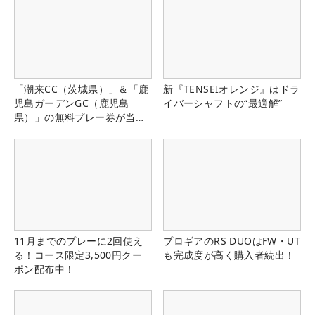
「潮来CC（茨城県）」＆「鹿
新『TENSEIオレンジ』はドラ
児島ガーデンGC（鹿児島
イバーシャフトの“最適解”
県）」の無料プレー券が当た
る！！
11月までのプレーに2回使え
プロギアのRS DUOはFW・UT
る！コース限定3,500円クー
も完成度が高く購入者続出！
ポン配布中！