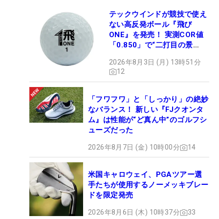
テックウインドが競技で使え
ない高反発ボール『飛び
ONE』を発売！ 実測COR値
「0.850」で“二打目の景
色”が劇的に変わる!?
2026年8月3日 (月) 13時51分
12
「フワフワ」と「しっかり」の絶妙
なバランス！ 新しい『FJクオンタ
ム』は性能が“ど真ん中”のゴルフシ
ューズだった
2026年8月7日 (金) 10時00分
14
米国キャロウェイ、PGAツアー選
手たちが使用するノーメッキブレー
ドを限定発売
2026年8月6日 (木) 10時37分
33