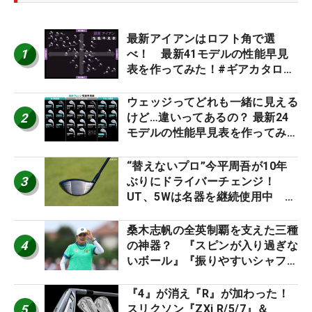
最新アイアンはロフト角で選
1
べ！ 最新41モデルの性能早見
表を作ってみた！#ギアカタログ
2026
ウェッジってどれも一緒に見える
2
けど…違いってあるの？ 最新24
モデルの性能早見表を作ってみ
た #ギアカタログ2026
“替えないプロ”今平周吾が10年
3
ぶりにドライバーチェンジ！
UT、5Wは名器を継続使用中 #
男子プロセッティング
桑木志帆の全英制覇を支えた三種
4
の神器？ 『スピンが入り過ぎな
いボール』『振りやすいシャフ
ト』『真っすぐ飛ぶドライバ
ー』 #女子プロセッティング
『4』が消え『R』が加わった！
5
スリクソン『ZXi R/5/7』＆