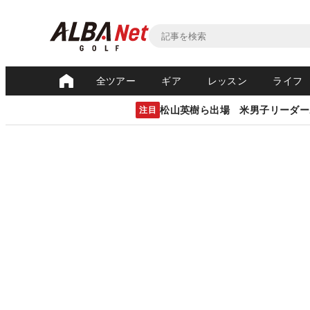
全ツアー
ギア
レッスン
ライフ
松山英樹ら出場 米男子リーダー
注目