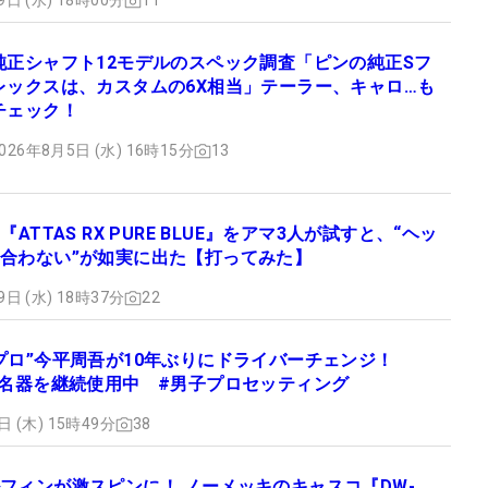
9日 (水) 18時00分
11
純正シャフト12モデルのスペック調査「ピンの純正Sフ
レックスは、カスタムの6X相当」テーラー、キャロ…も
チェック！
026年8月5日 (水) 16時15分
13
『ATTAS RX PURE BLUE』をアマ3人が試すと、“ヘッ
合わない”が如実に出た【打ってみた】
9日 (水) 18時37分
22
プロ”今平周吾が10年ぶりにドライバーチェンジ！
は名器を継続使用中 #男子プロセッティング
日 (木) 15時49分
38
フィンが激スピンに！ ノーメッキのキャスコ『DW-