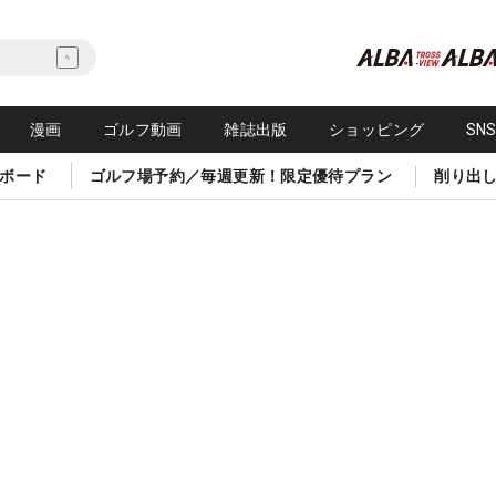
漫画
ゴルフ動画
雑誌出版
ショッピング
SN
ボード
ゴルフ場予約／毎週更新！限定優待プラン
削り出