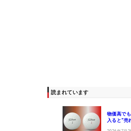
読まれています
物価高でも
入ると“売