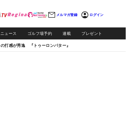
メルマガ登録
ログイン
Sニュース
ゴルフ場予約
連載
プレゼント
しの打感が秀逸 『トゥーロンパター』