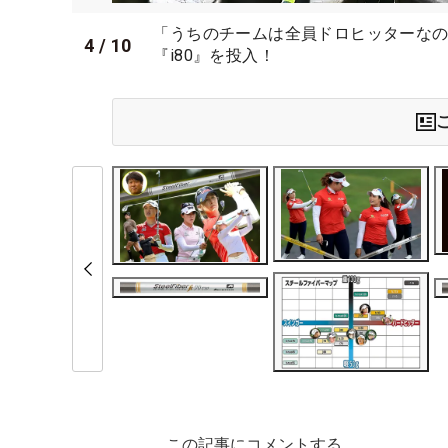
「うちのチームは全員ドロヒッターな
4
/
10
『i80』を投入！