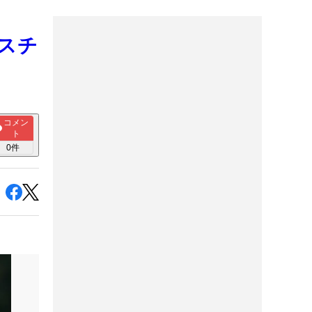
、スチ
コメン
ト
0
件