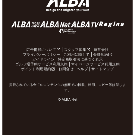
広告掲載について
スタッフ募集
運営会社
プライバシーポリシー
ご利用に際して
会員規約
ガイドライン
特定商取引法に基づく表示
ゴルフ場予約サービス利用規約
マイページサービス利用規約
ポイント利用規約
お問合せ
ヘルプ
サイトマップ
掲載されている全てのコンテンツの無断での転載、転用、コピー等は禁じま
す。
© ALBA Net