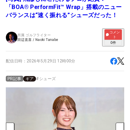
「BOA® PerformFit™ Wrap」搭載のニュー
バランスは“速く振れる”シューズだった！
コメン
所属
ゴルフライター
ト
田辺直喜
/
Naoki Tanabe
0
件
配信日時：
2026年5月29日 12時00分
ギア
#
シューズ
PR記事