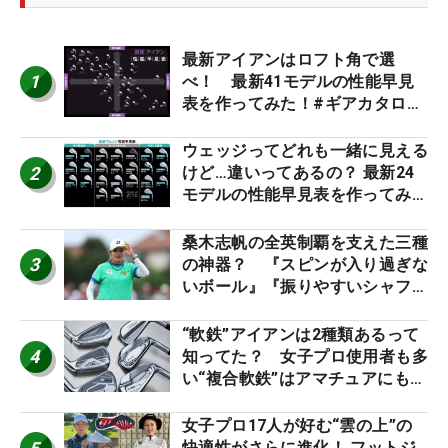
最新アイアンはロフト角で選
1
べ！ 最新41モデルの性能早見
表を作ってみた！#ギアカタログ
2026
ウェッジってどれも一緒に見える
2
けど…違いってあるの？ 最新24
モデルの性能早見表を作ってみ
た #ギアカタログ2026
桑木志帆の全英制覇を支えた三種
3
の神器？ 『スピンが入り過ぎな
いボール』『振りやすいシャフ
ト』『真っすぐ飛ぶドライバ
ー』 #女子プロセッティング
“軟鉄”アイアンは2種類あるって
4
知ってた？ 女子プロ使用者も多
い“複合軟鉄”はアマチュアにもオ
ススメ！
女子プロ17人が好む“雲の上”の
快適性がさらに進化！ フットジ