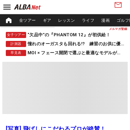
全ツアー
ギア
レッスン
ライフ
漫画
ゴルフ
メルマガ登録
“欠品中”の『PHANTOM 12』が初供給！
女子ツアー
憧れのオーガスタも回れる!? 練習のお供に優秀な一品
計測器
MOI × フェース開閉で選ぶと最適なモデルが見つかる
早見表
[写真] 飛ばしにこだわるプロが絶賛！