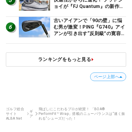
5
ョイが『FJ Quantum』の新作を
発表、8月7日デビュー
古いアイアンで「90の壁」に悩
6
む男が激変！PING『G740』アイ
アンが引き出す“反則級”の寛容性
と飛びは本当だった！
ランキングをもっと見る
ページ上部へ
ゴルフ総合
飛ばしにこだわるプロが絶賛！ 「BOA®
ギ
サイト
PerformFit™ Wrap」搭載のニューバランスは“速く振
ア
ALBA Net
れる”シューズだった！