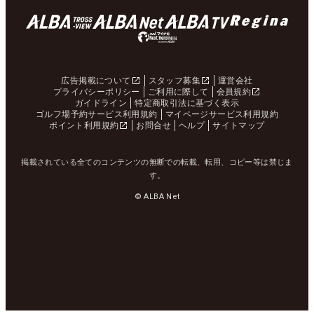
広告掲載について
スタッフ募集
運営会社
プライバシーポリシー
ご利用に際して
会員規約
ガイドライン
特定商取引法に基づく表示
ゴルフ場予約サービス利用規約
マイページサービス利用規約
ポイント利用規約
お問合せ
ヘルプ
サイトマップ
掲載されている全てのコンテンツの無断での転載、転用、コピー等は禁じま
す。
© ALBA Net