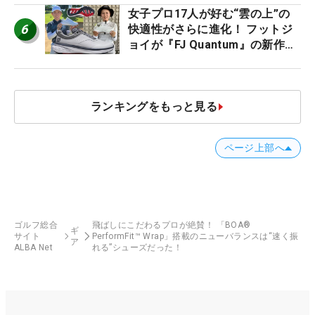
女子プロ17人が好む“雲の上”の
6
快適性がさらに進化！ フットジ
ョイが『FJ Quantum』の新作を
発表、8月7日デビュー
ランキングをもっと見る
ページ上部へ
ゴルフ総合
飛ばしにこだわるプロが絶賛！ 「BOA®
ギ
サイト
PerformFit™ Wrap」搭載のニューバランスは“速く振
ア
ALBA Net
れる”シューズだった！