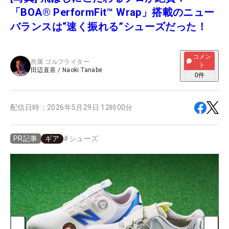
「BOA® PerformFit™ Wrap」搭載のニュー
バランスは“速く振れる”シューズだった！
コメン
所属
ゴルフライター
ト
田辺直喜
/
Naoki Tanabe
0
件
配信日時：
2026年5月29日 12時00分
ギア
#
シューズ
PR記事