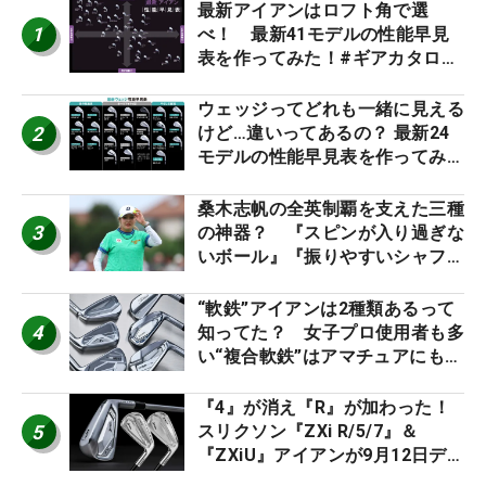
最新アイアンはロフト角で選
1
べ！ 最新41モデルの性能早見
表を作ってみた！#ギアカタログ
2026
ウェッジってどれも一緒に見える
2
けど…違いってあるの？ 最新24
モデルの性能早見表を作ってみ
た #ギアカタログ2026
桑木志帆の全英制覇を支えた三種
3
の神器？ 『スピンが入り過ぎな
いボール』『振りやすいシャフ
ト』『真っすぐ飛ぶドライバ
ー』 #女子プロセッティング
“軟鉄”アイアンは2種類あるって
4
知ってた？ 女子プロ使用者も多
い“複合軟鉄”はアマチュアにもオ
ススメ！
『4』が消え『R』が加わった！
5
スリクソン『ZXi R/5/7』＆
『ZXiU』アイアンが9月12日デ
ビュー