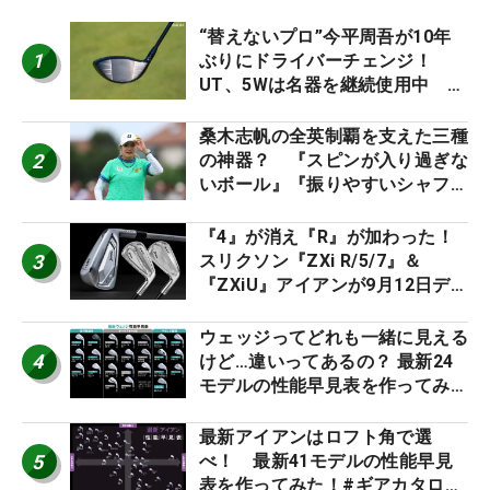
“替えないプロ”今平周吾が10年
1
ぶりにドライバーチェンジ！
UT、5Wは名器を継続使用中 #
男子プロセッティング
桑木志帆の全英制覇を支えた三種
2
の神器？ 『スピンが入り過ぎな
いボール』『振りやすいシャフ
ト』『真っすぐ飛ぶドライバ
ー』 #女子プロセッティング
『4』が消え『R』が加わった！
3
スリクソン『ZXi R/5/7』＆
『ZXiU』アイアンが9月12日デ
ビュー
ウェッジってどれも一緒に見える
4
けど…違いってあるの？ 最新24
モデルの性能早見表を作ってみ
た #ギアカタログ2026
最新アイアンはロフト角で選
5
べ！ 最新41モデルの性能早見
表を作ってみた！#ギアカタログ