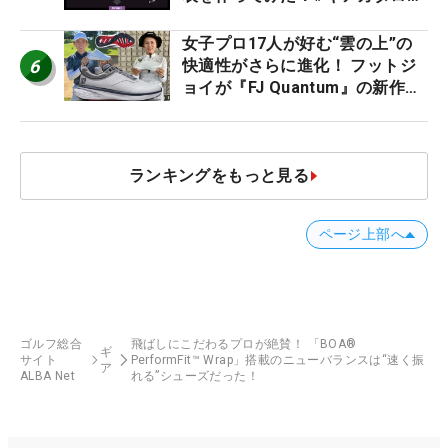
2026
女子プロ17人が好む“雲の上”の
6
快適性がさらに進化！ フットジ
ョイが『FJ Quantum』の新作を
発表、8月7日デビュー
ランキングをもっと見る
ページ上部へ
ゴルフ総合
飛ばしにこだわるプロが絶賛！ 「BOA®
ギ
サイト
PerformFit™ Wrap」搭載のニューバランスは“速く振
ア
ALBA Net
れる”シューズだった！