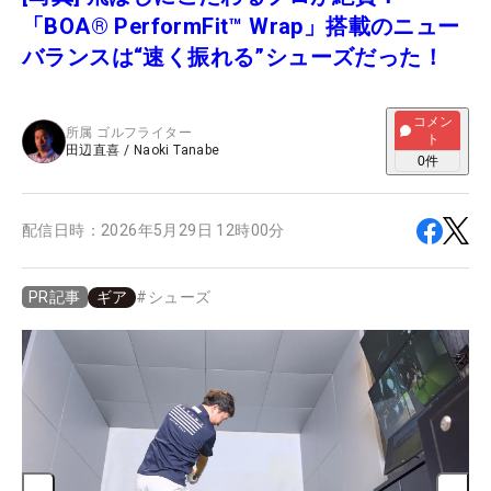
「BOA® PerformFit™ Wrap」搭載のニュー
バランスは“速く振れる”シューズだった！
コメン
所属
ゴルフライター
ト
田辺直喜
/
Naoki Tanabe
0
件
配信日時：
2026年5月29日 12時00分
ギア
#
シューズ
PR記事