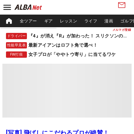
全ツアー
ギア
レッスン
ライフ
漫画
ゴルフ
メルマガ登録
『4』が消え『R』が加わった！ スリクソンの新作
ドライバー
最新アイアンはロフト角で選べ！
性能早見表
女子プロが「ややトウ寄り」に当てるワケ
FW打痕
[写真] 飛ばしにこだわるプロが絶賛！