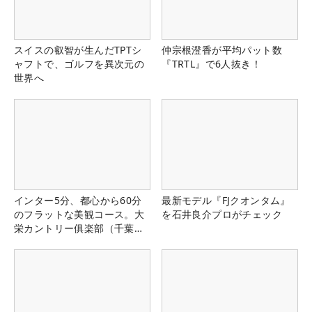
スイスの叡智が生んだTPTシ
仲宗根澄香が平均パット数
ャフトで、ゴルフを異次元の
『TRTL』で6人抜き！
世界へ
インター5分、都心から60分
最新モデル『FJクオンタム』
のフラットな美観コース。大
を石井良介プロがチェック
栄カントリー俱楽部（千葉
県）