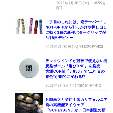
2026年7月30日 (木) 11時59分
7
「手首のこねには、逆テーパー！」
NO1-GRIPから引っかけや押し出し
に効く3種の新作パターグリップが
8月8日デビュー
2026年7月30日 (木) 14時20分
33
テックウインドが競技で使えない高
反発ボール『飛びONE』を発売！
実測COR値「0.850」で“二打目の
景色”が劇的に変わる!?
2026年8月3日 (月) 13時51分
12
片岡尚之と契約！米カリフォルニア
発の高機能アイウェア
「SCHEYDEN」が、日本製造の新