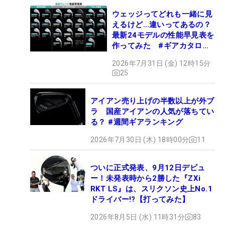
ウェッジってどれも一緒に見
えるけど…違いってあるの？
最新24モデルの性能早見表を
作ってみた #ギアカタログ
2026
2026年7月31日 (金) 12時15分
25
アイアン売り上げの半数以上が外ブ
ラ 国産アイアンの人気が落ちてい
る？ #週間ギアランキング
2026年7月30日 (木) 18時00分
11
ついに正式発表、9月12日デビュ
ー！未発表時から2勝した『ZXi
RKT LS』は、スリクソン史上No.1
ドライバー!?【打ってみた】
2026年8月5日 (水) 11時31分
83