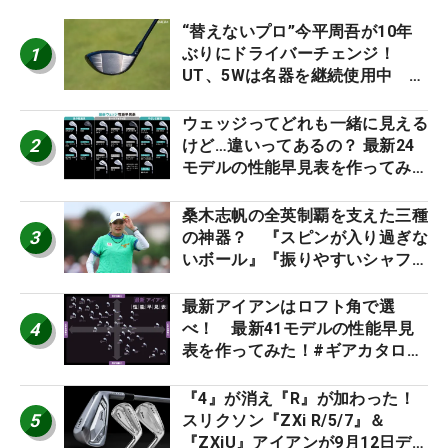
“替えないプロ”今平周吾が10年
1
ぶりにドライバーチェンジ！
UT、5Wは名器を継続使用中 #
男子プロセッティング
ウェッジってどれも一緒に見える
2
けど…違いってあるの？ 最新24
モデルの性能早見表を作ってみ
た #ギアカタログ2026
桑木志帆の全英制覇を支えた三種
3
の神器？ 『スピンが入り過ぎな
いボール』『振りやすいシャフ
ト』『真っすぐ飛ぶドライバ
ー』 #女子プロセッティング
最新アイアンはロフト角で選
4
べ！ 最新41モデルの性能早見
表を作ってみた！#ギアカタログ
2026
『4』が消え『R』が加わった！
5
スリクソン『ZXi R/5/7』＆
『ZXiU』アイアンが9月12日デ