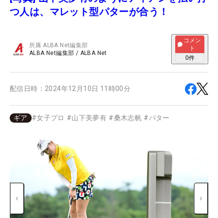
つ人は、マレット型パターが合う！
コメン
所属
ALBA Net編集部
ト
ALBA Net編集部
/
ALBA Net
0
件
配信日時：
2024年12月10日 11時00分
ギア
#
女子プロ
#
山下美夢有
#
桑木志帆
#
パター