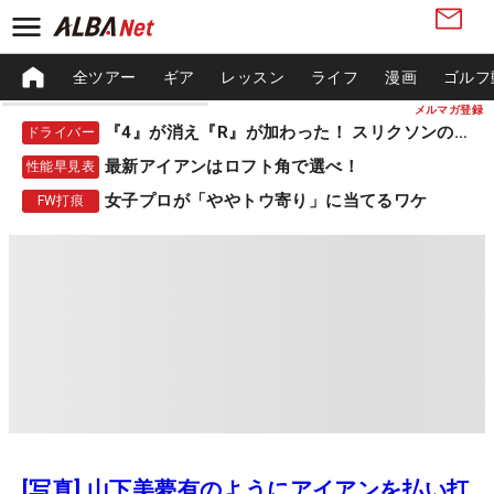
全ツアー
ギア
レッスン
ライフ
漫画
ゴルフ
メルマガ登録
『4』が消え『R』が加わった！ スリクソンの新作
ドライバー
最新アイアンはロフト角で選べ！
性能早見表
女子プロが「ややトウ寄り」に当てるワケ
FW打痕
[写真] 山下美夢有のようにアイアンを払い打