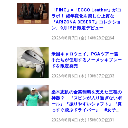
「PING」×「ECCO Leather」がコ
ラボ！ 経年変化を楽しむ上質な
『ARIZONA DESERT』コレクショ
ン、9月15日限定デビュー
2026年8月7日 (金) 14時28分
64
米国キャロウェイ、PGAツアー選
手たちが使用するノーメッキブレー
ドを限定発売
2026年8月6日 (木) 10時37分
33
桑木志帆の全英制覇を支えた三種の
神器？ 『スピンが入り過ぎないボ
ール』『振りやすいシャフト』『真
っすぐ飛ぶドライバー』 #女子プ
ロセッティング
2026年8月4日 (火) 15時00分
31