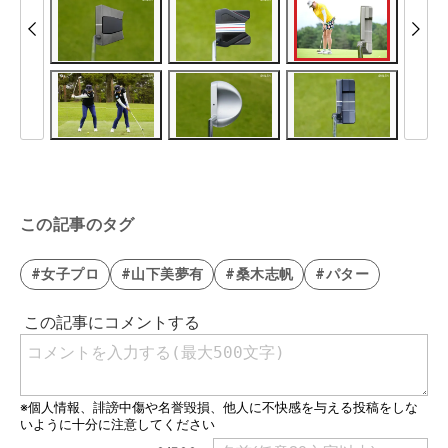
この記事のタグ
#女子プロ
#山下美夢有
#桑木志帆
#パター