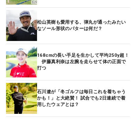
松山英樹も愛用する、弾丸が通ったみたい
なソール形状のパターは何だ？
168cmの長い手足を生かして平均250y超！
伊藤真利奈は左腕を走らせて体の正面で
打つ
石川遼が「冬ゴルフは毎日これを着ちゃう
かも！」と大絶賛！ 試合でも2日連続で着
用したウェアとは？