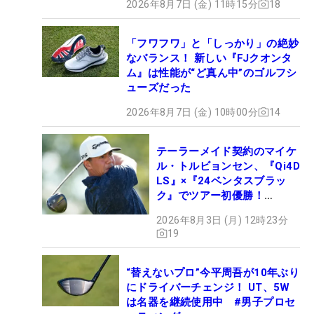
2026年8月7日 (金) 11時15分
18
「フワフワ」と「しっかり」の絶妙
なバランス！ 新しい『FJクオンタ
ム』は性能が“ど真ん中”のゴルフシ
ューズだった
2026年8月7日 (金) 10時00分
14
テーラーメイド契約のマイケ
ル・トルビョンセン、『Qi4D
LS』×『24ベンタスブラッ
ク』でツアー初優勝！
【WITB】
2026年8月3日 (月) 12時23分
19
“替えないプロ”今平周吾が10年ぶり
にドライバーチェンジ！ UT、5W
は名器を継続使用中 #男子プロセ