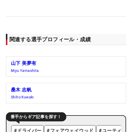
関連する選手プロフィール・成績
山下 美夢有
Miyu Yamashita
桑木 志帆
Shiho Kuwaki
番手からギア記事を探す！
#
ドライバー
#
フェアウェイウッド
#
ユーティリテ