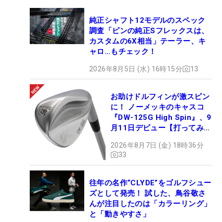
純正シャフト12モデルのスペック
調査「ピンの純正Sフレックスは、
カスタムの6X相当」テーラー、キ
ャロ…もチェック！
2026年8月5日 (水) 16時15分
13
お助けドルフィンが激スピン
に！ ノーメッキのキャスコ
『DW-125G High Spin』、9
月11日デビュー【打ってみ
た】
2026年8月7日 (金) 18時36分
33
往年の名作“CLYDE”をゴルフシュー
ズとして発売！ 試した、鳥谷敬さ
んが注目したのは「カラーリング」
と「動きやすさ」