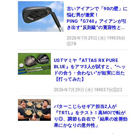
古いアイアンで「90の壁」に
悩む男が激変！
PING『G740』アイアンが引
き出す“反則級”の寛容性と飛
びは本当だった！
2026年7月29日 (水) 19時36分
18
USTマミヤ『ATTAS RX PURE
BLUE』をアマ3人が試すと、“ヘッ
ドの合う・合わない”が如実に出た
【打ってみた】
2026年7月29日 (水) 18時37分
22
パターこじらせギア担当2人が
『TRTL』をテスト！高MOIで転が
り◎、調節も自在で「結果の改善効
果にかなりの意外性」