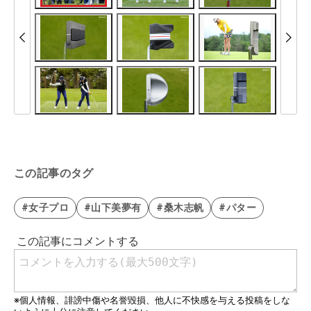
この記事のタグ
#女子プロ
#山下美夢有
#桑木志帆
#パター