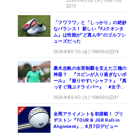
2026年8月5日 (水) 16時15分
13
「フワフワ」と「しっかり」の絶妙
なバランス！ 新しい『FJクオンタ
ム』は性能が“ど真ん中”のゴルフシ
ューズだった
2026年8月7日 (金) 10時00分
14
桑木志帆の全英制覇を支えた三種の
神器？ 『スピンが入り過ぎないボ
ール』『振りやすいシャフト』『真
っすぐ飛ぶドライバー』 #女子プ
ロセッティング
2026年8月4日 (火) 15時00分
31
全周アライメントを初搭載！ ブリ
ヂストン『TOUR B JGR Roll-in
Alignment』、8月7日デビュー