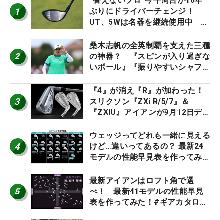
“替えないプロ”今平周吾が10年
1
ぶりにドライバーチェンジ！
UT、5Wは名器を継続使用中 #
男子プロセッティング
桑木志帆の全英制覇を支えた三種
2
の神器？ 『スピンが入り過ぎな
いボール』『振りやすいシャフ
ト』『真っすぐ飛ぶドライバ
ー』 #女子プロセッティング
『4』が消え『R』が加わった！
3
スリクソン『ZXi R/5/7』＆
『ZXiU』アイアンが9月12日デ
ビュー
ウェッジってどれも一緒に見える
4
けど…違いってあるの？ 最新24
モデルの性能早見表を作ってみ
た #ギアカタログ2026
最新アイアンはロフト角で選
5
べ！ 最新41モデルの性能早見
表を作ってみた！#ギアカタログ
2026