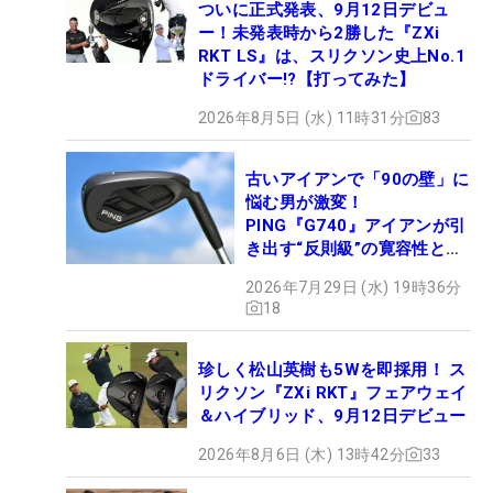
ついに正式発表、9月12日デビュ
ー！未発表時から2勝した『ZXi
RKT LS』は、スリクソン史上No.1
ドライバー!?【打ってみた】
2026年8月5日 (水) 11時31分
83
古いアイアンで「90の壁」に
悩む男が激変！
PING『G740』アイアンが引
き出す“反則級”の寛容性と飛
びは本当だった！
2026年7月29日 (水) 19時36分
18
珍しく松山英樹も5Wを即採用！ ス
リクソン『ZXi RKT』フェアウェイ
＆ハイブリッド、9月12日デビュー
2026年8月6日 (木) 13時42分
33