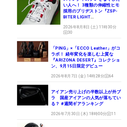
い人へ！ 3種類の伸縮性ヒモ
採用のブリヂストン『ZSP-
BITER LIGHT
MAGICLACE』、8月8日デビ
2026年8月8日 (土) 11時30分
ュー
30
「PING」×「ECCO Leather」がコ
ラボ！ 経年変化を楽しむ上質な
『ARIZONA DESERT』コレクショ
ン、9月15日限定デビュー
2026年8月7日 (金) 14時28分
64
アイアン売り上げの半数以上が外ブ
ラ 国産アイアンの人気が落ちてい
る？ #週間ギアランキング
2026年7月30日 (木) 18時00分
11