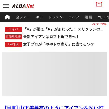
全ツアー
ギア
レッスン
ライフ
漫画
ゴルフ
メルマガ登録
『4』が消え『R』が加わった！ スリクソンの新作
ドライバー
最新アイアンはロフト角で選べ！
性能早見表
女子プロが「ややトウ寄り」に当てるワケ
FW打痕
[写真] 山下美夢有のようにアイアンを払い打