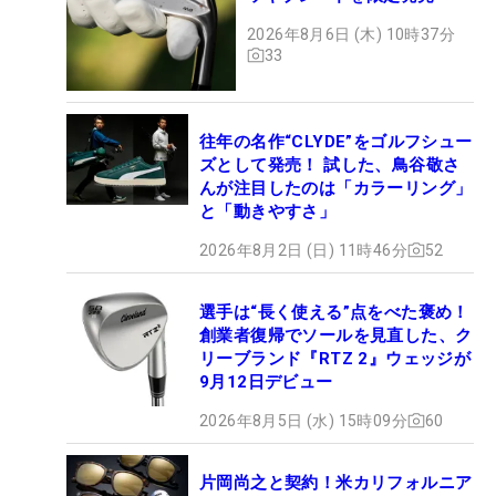
2026年8月6日 (木) 10時37分
33
往年の名作“CLYDE”をゴルフシュー
ズとして発売！ 試した、鳥谷敬さ
んが注目したのは「カラーリング」
と「動きやすさ」
2026年8月2日 (日) 11時46分
52
選手は“長く使える”点をべた褒め！
創業者復帰でソールを見直した、ク
リーブランド『RTZ 2』ウェッジが
9月12日デビュー
2026年8月5日 (水) 15時09分
60
片岡尚之と契約！米カリフォルニア