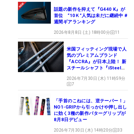
話題の新作を抑えて『G440 K』が
首位 “10Ｋ”人気は未だに継続中 #
週間ギアランキング
2026年8月8日 (土) 18時00分
11
米国フィッティング現場で人
気のプレミアムブランド
『ACCRA』が日本上陸！ 新
スチールシャフト『iSteel
BLUE』が9月4日デビュー
2026年7月30日 (木) 11時59分
7
「手首のこねには、逆テーパー！」
NO1-GRIPから引っかけや押し出し
に効く3種の新作パターグリップが
8月8日デビュー
2026年7月30日 (木) 14時20分
33