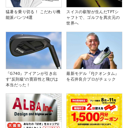
猛暑を乗り切る！ こだわり機
スイスの叡智が生んだTPTシ
能派パンツ4選
ャフトで、ゴルフを異次元の
世界へ
『G740』アイアンが引き出
最新モデル『FJクオンタム』
す“反則級”の寛容性と飛びは
を石井良介プロがチェック
本当だった！