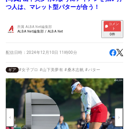
つ人は、マレット型パターが合う！
コメン
所属
ALBA Net編集部
ト
ALBA Net編集部
/
ALBA Net
0
件
配信日時：
2024年12月10日 11時00分
ギア
#
女子プロ
#
山下美夢有
#
桑木志帆
#
パター