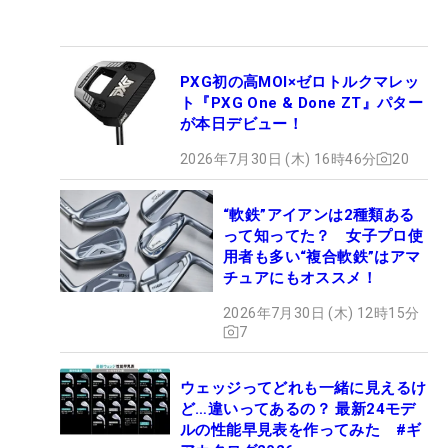
PXG初の高MOI×ゼロトルクマレッ
ト『PXG One & Done ZT』パター
が本日デビュー！
2026年7月30日 (木) 16時46分
20
“軟鉄”アイアンは2種類ある
って知ってた？ 女子プロ使
用者も多い“複合軟鉄”はアマ
チュアにもオススメ！
2026年7月30日 (木) 12時15分
7
ウェッジってどれも一緒に見えるけ
ど…違いってあるの？ 最新24モデ
ルの性能早見表を作ってみた #ギ