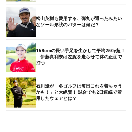
松山英樹も愛用する、弾丸が通ったみたい
なソール形状のパターは何だ？
168cmの長い手足を生かして平均250y超！
伊藤真利奈は左腕を走らせて体の正面で
打つ
石川遼が「冬ゴルフは毎日これを着ちゃう
かも！」と大絶賛！ 試合でも2日連続で着
用したウェアとは？