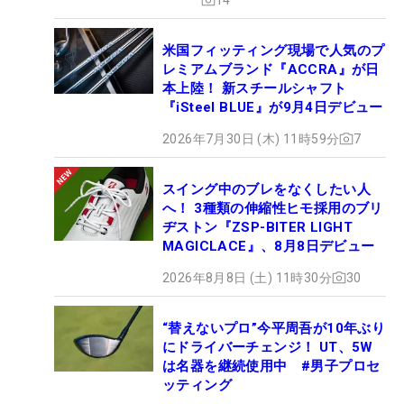
米国フィッティング現場で人気のプ
レミアムブランド『ACCRA』が日
本上陸！ 新スチールシャフト
『iSteel BLUE』が9月4日デビュー
2026年7月30日 (木) 11時59分
7
スイング中のブレをなくしたい人
へ！ 3種類の伸縮性ヒモ採用のブリ
ヂストン『ZSP-BITER LIGHT
MAGICLACE』、8月8日デビュー
2026年8月8日 (土) 11時30分
30
“替えないプロ”今平周吾が10年ぶり
にドライバーチェンジ！ UT、5W
は名器を継続使用中 #男子プロセ
ッティング