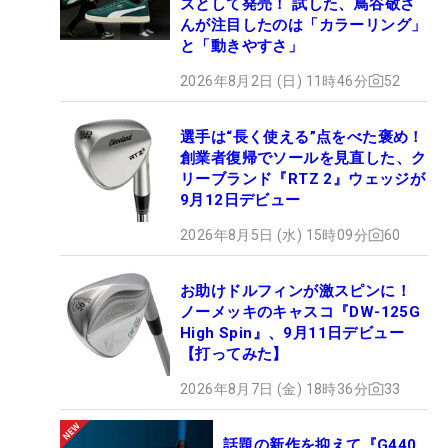
ズとして発売！ 試した、鳥谷敬さ
んが注目したのは「カラーリング」
と「動きやすさ」
2026年8月2日 (日) 11時46分
52
選手は“長く使える”点をべた褒め！
創業者復帰でソールを見直した、ク
リーブランド『RTZ 2』ウェッジが
9月12日デビュー
2026年8月5日 (水) 15時09分
60
お助けドルフィンが激スピンに！
ノーメッキのキャスコ『DW-125G
High Spin』、9月11日デビュー
【打ってみた】
2026年8月7日 (金) 18時36分
33
話題の新作を抑えて『G440