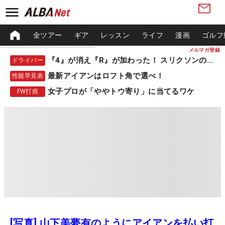
全ツアー
ギア
レッスン
ライフ
漫画
ゴルフ
メルマガ登録
『4』が消え『R』が加わった！ スリクソンの新作
ドライバー
最新アイアンはロフト角で選べ！
性能早見表
女子プロが「ややトウ寄り」に当てるワケ
FW打痕
[写真] 山下美夢有のようにアイアンを払い打