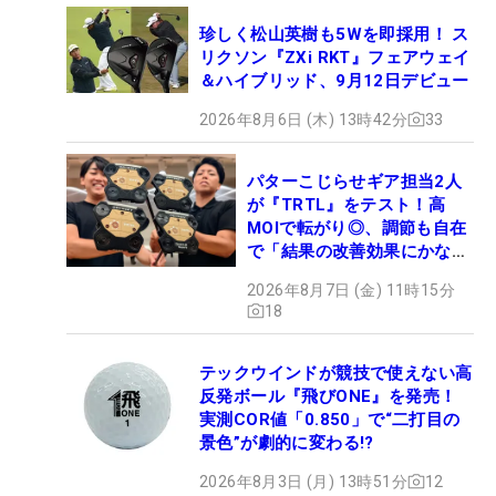
珍しく松山英樹も5Wを即採用！ ス
リクソン『ZXi RKT』フェアウェイ
＆ハイブリッド、9月12日デビュー
2026年8月6日 (木) 13時42分
33
パターこじらせギア担当2人
が『TRTL』をテスト！高
MOIで転がり◎、調節も自在
で「結果の改善効果にかなり
の意外性」
2026年8月7日 (金) 11時15分
18
テックウインドが競技で使えない高
反発ボール『飛びONE』を発売！
実測COR値「0.850」で“二打目の
景色”が劇的に変わる!?
2026年8月3日 (月) 13時51分
12