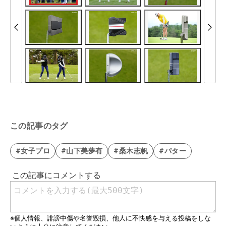
この記事のタグ
#女子プロ
#山下美夢有
#桑木志帆
#パター