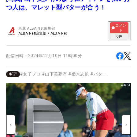
つ人は、マレット型パターが合う！
コメン
所属
ALBA Net編集部
ト
ALBA Net編集部
/
ALBA Net
0
件
配信日時：
2024年12月10日 11時00分
ギア
#
女子プロ
#
山下美夢有
#
桑木志帆
#
パター