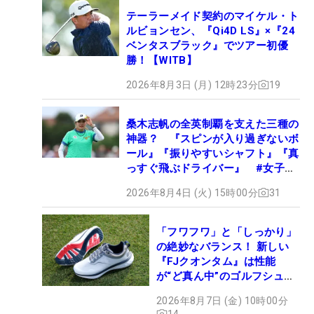
テーラーメイド契約のマイケル・ト
ルビョンセン、『Qi4D LS』×『24
ベンタスブラック』でツアー初優
勝！【WITB】
2026年8月3日 (月) 12時23分
19
桑木志帆の全英制覇を支えた三種の
神器？ 『スピンが入り過ぎないボ
ール』『振りやすいシャフト』『真
っすぐ飛ぶドライバー』 #女子プ
ロセッティング
2026年8月4日 (火) 15時00分
31
「フワフワ」と「しっかり」
の絶妙なバランス！ 新しい
『FJクオンタム』は性能
が“ど真ん中”のゴルフシュー
ズだった
2026年8月7日 (金) 10時00分
14