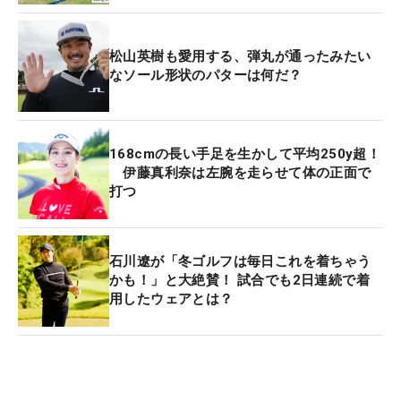
松山英樹も愛用する、弾丸が通ったみたい
なソール形状のパターは何だ？
168cmの長い手足を生かして平均250y超！
伊藤真利奈は左腕を走らせて体の正面で
打つ
石川遼が「冬ゴルフは毎日これを着ちゃう
かも！」と大絶賛！ 試合でも2日連続で着
用したウェアとは？