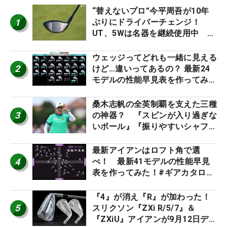
“替えないプロ”今平周吾が10年
1
ぶりにドライバーチェンジ！
UT、5Wは名器を継続使用中 #
男子プロセッティング
ウェッジってどれも一緒に見える
2
けど…違いってあるの？ 最新24
モデルの性能早見表を作ってみ
た #ギアカタログ2026
桑木志帆の全英制覇を支えた三種
3
の神器？ 『スピンが入り過ぎな
いボール』『振りやすいシャフ
ト』『真っすぐ飛ぶドライバ
ー』 #女子プロセッティング
最新アイアンはロフト角で選
4
べ！ 最新41モデルの性能早見
表を作ってみた！#ギアカタログ
2026
『4』が消え『R』が加わった！
5
スリクソン『ZXi R/5/7』＆
『ZXiU』アイアンが9月12日デ