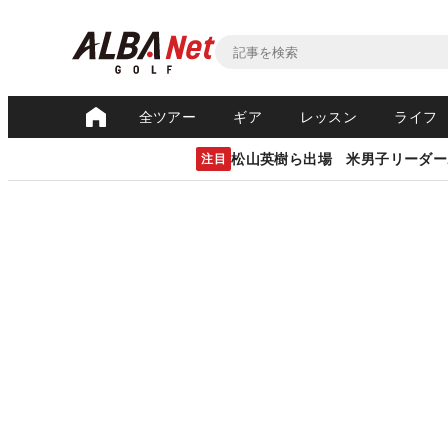
全ツアー
ギア
レッスン
ライフ
松山英樹ら出場 米男子リーダー
注目