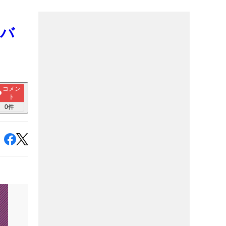
とバ
コメン
ト
0
件