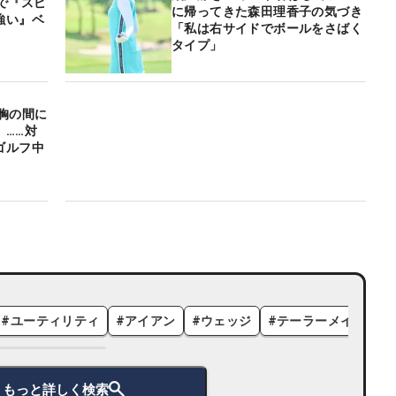
で『スピ
に帰ってきた森田理香子の気づき
強い』ベ
「私は右サイドでボールをさばく
タイプ」
胸の間に
」……対
ゴルフ中
#
ユーティリティ
#
アイアン
#
ウェッジ
#
テーラーメイド
#
もっと詳しく検索