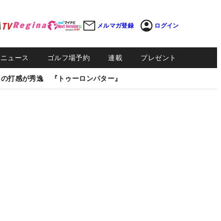
メルマガ登録
ログイン
Sニュース
ゴルフ場予約
連載
プレゼント
しの打感が秀逸 『トゥーロンパター』