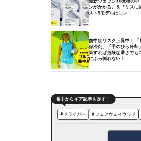
最新ウェッジ30機種の中
ンがかかる』＆『ミスに
スト5モデルはコレ！
熱中症リスク上昇中！ 「
保冷剤」「手のひら冷却
策すれば危険な暑さでも
にぶっ倒れない！
番手からギア記事を探す！
#
ドライバー
#
フェアウェイウッド