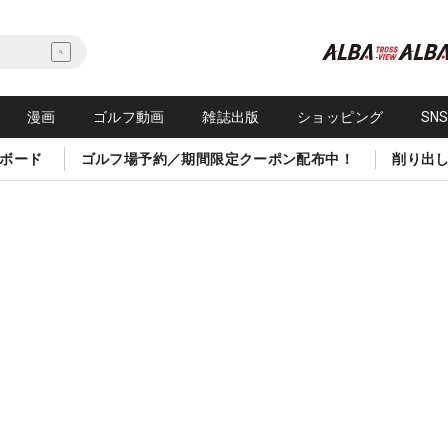
漫画
ゴルフ動画
雑誌出版
ショッピング
SN
ボード
ゴルフ場予約／期間限定クーポン配布中！
削り出