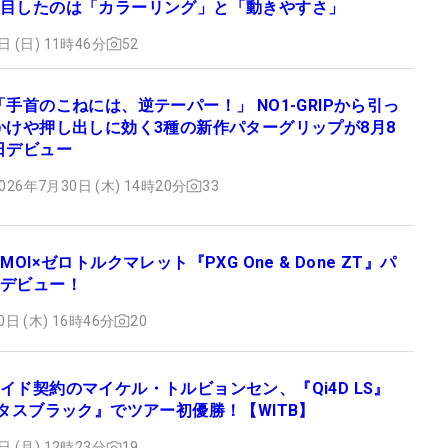
目したのは「カラーリング」と「動きやすさ」
日 (日) 11時46分
52
「手首のこねには、逆テーパー！」 NO1-GRIPから引っ
かけや押し出しに効く3種の新作パターグリップが8月8
日デビュー
026年7月30日 (木) 14時20分
33
MOI×ゼロトルクマレット『PXG One & Done ZT』パ
デビュー！
0日 (木) 16時46分
20
イド契約のマイケル・トルビョンセン、『Qi4D LS』
ンタスブラック』でツアー初優勝！【WITB】
日 (月) 12時23分
19