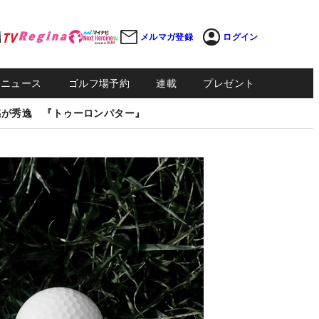
メルマガ登録
ログイン
Sニュース
ゴルフ場予約
連載
プレゼント
感が秀逸 『トゥーロンパター』