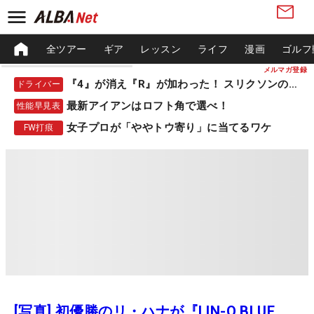
全ツアー
ギア
レッスン
ライフ
漫画
ゴルフ
メルマガ登録
『4』が消え『R』が加わった！ スリクソンの新作
ドライバー
最新アイアンはロフト角で選べ！
性能早見表
女子プロが「ややトウ寄り」に当てるワケ
FW打痕
[写真] 初優勝のリ・ハナが『LIN-Q BLUE