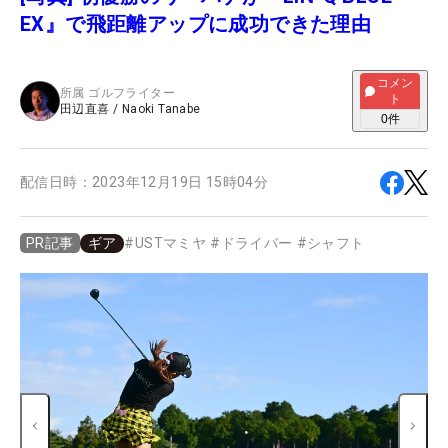
EX』で飛距離アップに成功できた理由
コメン
所属
ゴルフライター
ト
田辺直喜
/
Naoki Tanabe
0
件
配信日時：
2023年12月19日 15時04分
ギア
#
USTマミヤ
#
ドライバー
#
シャフト
PR記事