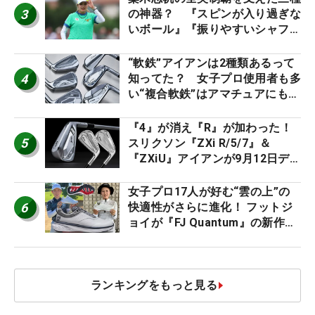
3
の神器？ 『スピンが入り過ぎな
いボール』『振りやすいシャフ
ト』『真っすぐ飛ぶドライバ
ー』 #女子プロセッティング
“軟鉄”アイアンは2種類あるって
4
知ってた？ 女子プロ使用者も多
い“複合軟鉄”はアマチュアにもオ
ススメ！
『4』が消え『R』が加わった！
5
スリクソン『ZXi R/5/7』＆
『ZXiU』アイアンが9月12日デ
ビュー
女子プロ17人が好む“雲の上”の
6
快適性がさらに進化！ フットジ
ョイが『FJ Quantum』の新作を
発表、8月7日デビュー
ランキングをもっと見る