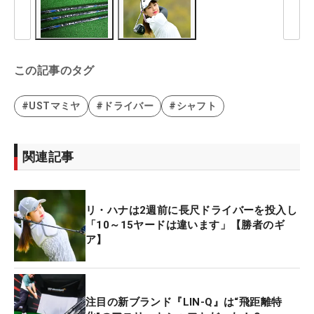
この記事のタグ
#USTマミヤ
#ドライバー
#シャフト
関連記事
リ・ハナは2週前に長尺ドライバーを投入し
「10～15ヤードは違います」【勝者のギ
ア】
注目の新ブランド『LIN-Q』は“飛距離特