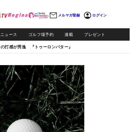
メルマガ登録
ログイン
Sニュース
ゴルフ場予約
連載
プレゼント
しの打感が秀逸 『トゥーロンパター』