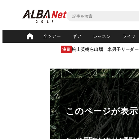
全ツアー
ギア
レッスン
ライフ
松山英樹ら出場 米男子リーダー
注目
このページが表示