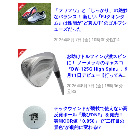
「フワフワ」と「しっかり」の絶妙
なバランス！ 新しい『FJクオンタ
ム』は性能が“ど真ん中”のゴルフシ
ューズだった
2026年8月7日 (金) 10時00分
14
お助けドルフィンが激スピン
に！ ノーメッキのキャスコ
『DW-125G High Spin』、9
月11日デビュー【打ってみ
た】
2026年8月7日 (金) 18時36分
33
テックウインドが競技で使えない高
反発ボール『飛びONE』を発売！
実測COR値「0.850」で“二打目の
景色”が劇的に変わる!?