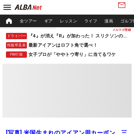
全ツアー
ギア
レッスン
ライフ
漫画
ゴルフ
メルマガ登録
『4』が消え『R』が加わった！ スリクソンの新作
ドライバー
最新アイアンはロフト角で選べ！
性能早見表
女子プロが「ややトウ寄り」に当てるワケ
FW打痕
[写真] 米国生まれのアイアン用カーボン、三