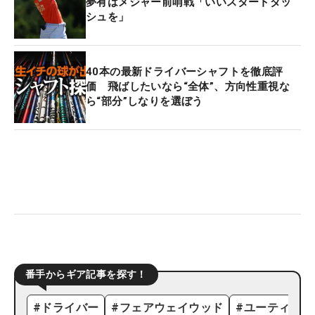
夢有はメジャー前哨戦「いいスタートダッ
シュを」
40本の最新ドライバーシャフトを徹底評
価 飛ばしたいなら“全体”、方向性重視な
ら“部分”しなりを選ぼう
番手からギア記事を探す！
#
ドライバー
#
フェアウェイウッド
#
ユーティリテ