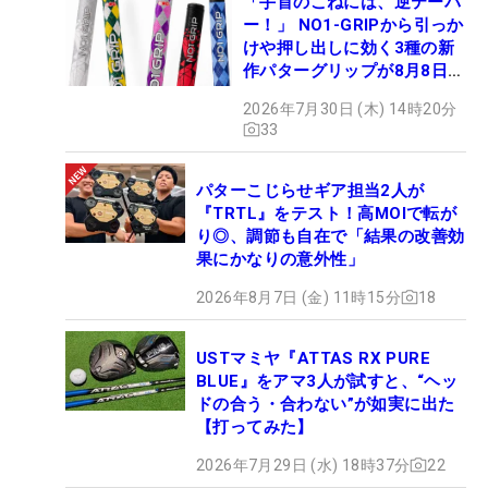
「手首のこねには、逆テーパ
ー！」 NO1-GRIPから引っか
けや押し出しに効く3種の新
作パターグリップが8月8日デ
ビュー
2026年7月30日 (木) 14時20分
33
パターこじらせギア担当2人が
『TRTL』をテスト！高MOIで転が
り◎、調節も自在で「結果の改善効
果にかなりの意外性」
2026年8月7日 (金) 11時15分
18
USTマミヤ『ATTAS RX PURE
BLUE』をアマ3人が試すと、“ヘッ
ドの合う・合わない”が如実に出た
【打ってみた】
2026年7月29日 (水) 18時37分
22