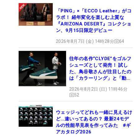
「PING」×「ECCO Leather」がコ
ラボ！ 経年変化を楽しむ上質な
『ARIZONA DESERT』コレクショ
ン、9月15日限定デビュー
2026年8月7日 (金) 14時28分
64
往年の名作“CLYDE”をゴルフ
シューズとして発売！ 試し
た、鳥谷敬さんが注目したの
は「カラーリング」と「動き
やすさ」
2026年8月2日 (日) 11時46分
52
ウェッジってどれも一緒に見えるけ
ど…違いってあるの？ 最新24モデ
ルの性能早見表を作ってみた #ギ
アカタログ2026