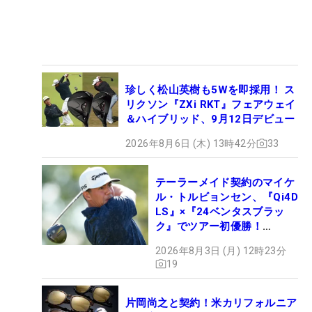
珍しく松山英樹も5Wを即採用！ ス
リクソン『ZXi RKT』フェアウェイ
＆ハイブリッド、9月12日デビュー
2026年8月6日 (木) 13時42分
33
テーラーメイド契約のマイケ
ル・トルビョンセン、『Qi4D
LS』×『24ベンタスブラッ
ク』でツアー初優勝！
【WITB】
2026年8月3日 (月) 12時23分
19
片岡尚之と契約！米カリフォルニア