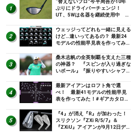
“替えないプロ”今平周吾が10年
1
ぶりにドライバーチェンジ！
UT、5Wは名器を継続使用中 #
男子プロセッティング
ウェッジってどれも一緒に見える
2
けど…違いってあるの？ 最新24
モデルの性能早見表を作ってみ
た #ギアカタログ2026
桑木志帆の全英制覇を支えた三種
3
の神器？ 『スピンが入り過ぎな
いボール』『振りやすいシャフ
ト』『真っすぐ飛ぶドライバ
ー』 #女子プロセッティング
最新アイアンはロフト角で選
4
べ！ 最新41モデルの性能早見
表を作ってみた！#ギアカタログ
2026
『4』が消え『R』が加わった！
5
スリクソン『ZXi R/5/7』＆
『ZXiU』アイアンが9月12日デ
ビュー