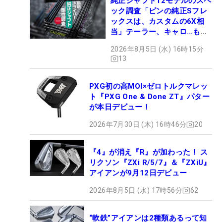
純正シャフト12モデルのスペ
ック調査「ピンの純正Sフレ
ックスは、カスタムの6X相
当」テーラー、キャロ…もチ
ェック！
2026年8月5日 (水) 16時15分
13
PXG初の高MOI×ゼロトルクマレッ
ト『PXG One & Done ZT』パター
が本日デビュー！
2026年7月30日 (木) 16時46分
20
『4』が消え『R』が加わった！ ス
リクソン『ZXi R/5/7』＆『ZXiU』
アイアンが9月12日デビュー
2026年8月5日 (水) 17時56分
62
“軟鉄”アイアンは2種類あるって知