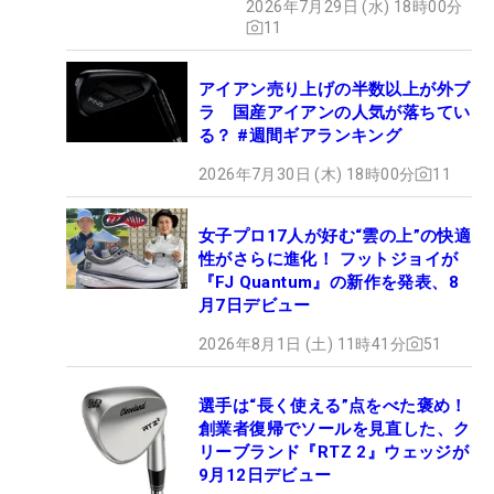
2026年7月29日 (水) 18時00分
11
アイアン売り上げの半数以上が外ブ
ラ 国産アイアンの人気が落ちてい
る？ #週間ギアランキング
2026年7月30日 (木) 18時00分
11
女子プロ17人が好む“雲の上”の快適
性がさらに進化！ フットジョイが
『FJ Quantum』の新作を発表、8
月7日デビュー
2026年8月1日 (土) 11時41分
51
選手は“長く使える”点をべた褒め！
創業者復帰でソールを見直した、ク
リーブランド『RTZ 2』ウェッジが
9月12日デビュー