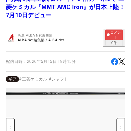
菱ケミカル『MMT AMC Iron』が日本上陸！
7月10日デビュー
コメン
所属
ALBA Net編集部
ト
ALBA Net編集部
/
ALBA Net
0
件
配信日時：
2026年5月15日 18時15分
ギア
#
三菱ケミカル
#
シャフト