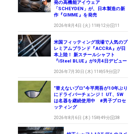
発の高機能アイウェア
「SCHEYDEN」が、日本製造の新
作『GIMME』を発売
2026年8月4日 (火) 11時12分
11
米国フィッティング現場で人気のプ
レミアムブランド『ACCRA』が日
本上陸！ 新スチールシャフト
『iSteel BLUE』が9月4日デビュー
2026年7月30日 (木) 11時59分
7
“替えないプロ”今平周吾が10年ぶり
にドライバーチェンジ！ UT、5W
は名器を継続使用中 #男子プロセ
ッティング
2026年8月6日 (木) 15時49分
38