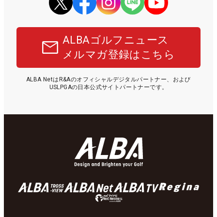
ALBAゴルフニュース
メルマガ登録はこちら
ALBA NetはR&Aのオフィシャルデジタルパートナー、および
USLPGAの日本公式サイトパートナーです。