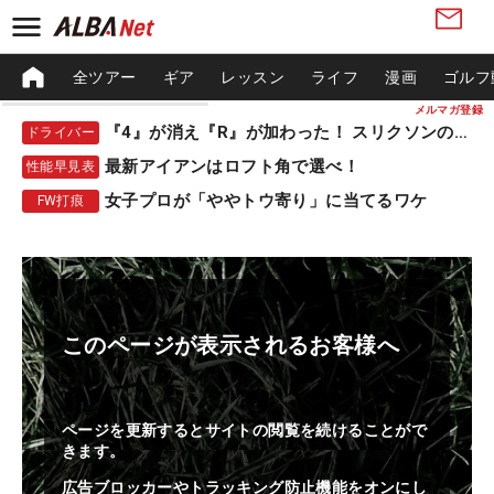
全ツアー
ギア
レッスン
ライフ
漫画
ゴルフ
メルマガ登録
『4』が消え『R』が加わった！ スリクソンの新作
ドライバー
最新アイアンはロフト角で選べ！
性能早見表
女子プロが「ややトウ寄り」に当てるワケ
FW打痕
このページが表示されるお客様へ
ページを更新するとサイトの閲覧を続けることがで
きます。
広告ブロッカーやトラッキング防止機能をオンにし