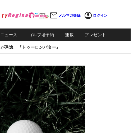
メルマガ登録
ログイン
Sニュース
ゴルフ場予約
連載
プレゼント
感が秀逸 『トゥーロンパター』