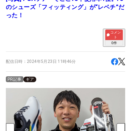
のシューズ「フィッティング」が“レベチ”だ
った！
コメン
ト
0
件
配信日時：
2024年5月23日 11時46分
ギア
PR記事