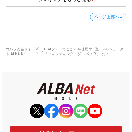
ページ上部へ
ゴルフ総合サイ
ギ
PGAツアーでここ78年使用率1位。FJのシューズ
ト ALBA Net
ア
「フィッティング」が“レベチ”だった！