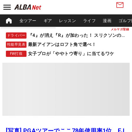
全ツアー
ギア
レッスン
ライフ
漫画
ゴルフ
メルマガ登録
『4』が消え『R』が加わった！ スリクソンの新作
ドライバー
最新アイアンはロフト角で選べ！
性能早見表
女子プロが「ややトウ寄り」に当てるワケ
FW打痕
[写真] PGAツアーでここ78年使用率1位。FJ