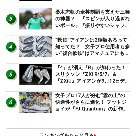
た #ギアカタログ2026
桑木志帆の全英制覇を支えた三種
3
の神器？ 『スピンが入り過ぎな
いボール』『振りやすいシャフ
ト』『真っすぐ飛ぶドライバ
ー』 #女子プロセッティング
“軟鉄”アイアンは2種類あるって
4
知ってた？ 女子プロ使用者も多
い“複合軟鉄”はアマチュアにもオ
ススメ！
『4』が消え『R』が加わった！
5
スリクソン『ZXi R/5/7』＆
『ZXiU』アイアンが9月12日デ
ビュー
女子プロ17人が好む“雲の上”の
6
快適性がさらに進化！ フットジ
ョイが『FJ Quantum』の新作を
発表、8月7日デビュー
ランキングをもっと見る