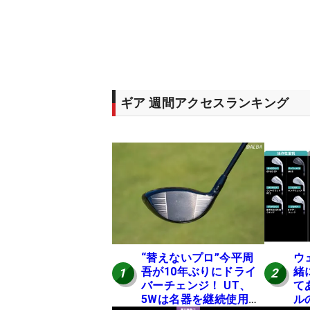
ギア 週間アクセスランキング
“替えないプロ”今平周
ウ
吾が10年ぶりにドライ
緒
1
2
バーチェンジ！ UT、
て
5Wは名器を継続使用
ル