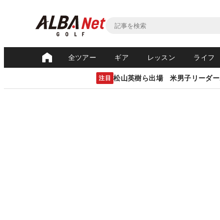
全ツアー
ギア
レッスン
ライフ
松山英樹ら出場 米男子リーダー
注目