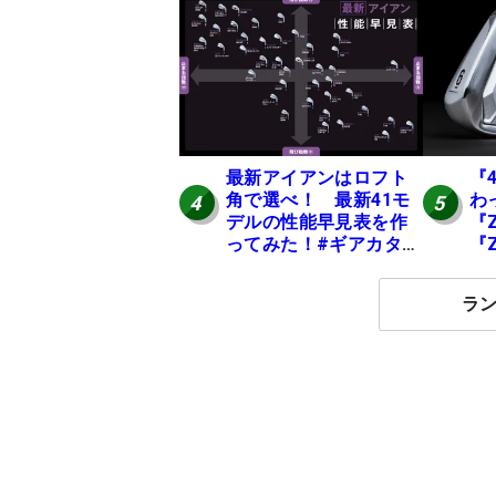
中 #男子プロセッティ
て
ング
20
最新アイアンはロフト
『
角で選べ！ 最新41モ
わ
4
5
デルの性能早見表を作
『Z
ってみた！#ギアカタロ
『
グ2026
月
ラ