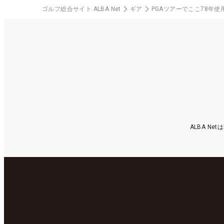
ゴルフ総合サイト ALBA Net
ギア
PGAツアーでここ78年使
ALBA N