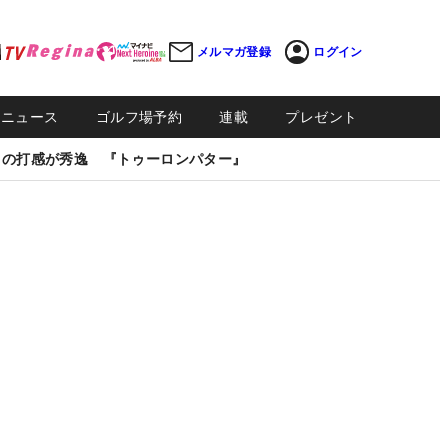
メルマガ登録
ログイン
Sニュース
ゴルフ場予約
連載
プレゼント
しの打感が秀逸 『トゥーロンパター』