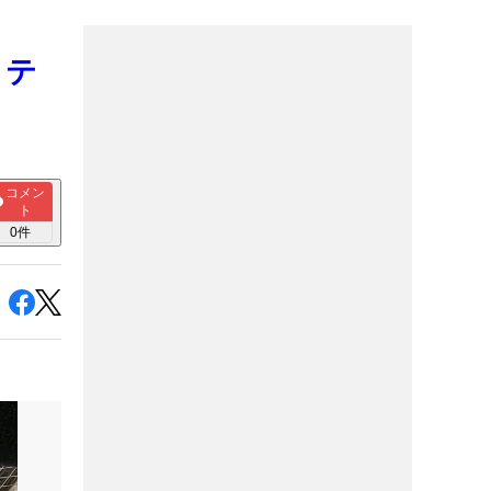
ッテ
コメン
ト
0
件