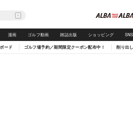
漫画
ゴルフ動画
雑誌出版
ショッピング
SN
ボード
ゴルフ場予約／期間限定クーポン配布中！
削り出