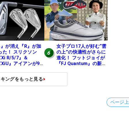
みた #ギアカタログ
いシャフト』『真っす
26
ぐ飛ぶドライバー』 #
女子プロセッティング
4』が消え『R』が加
女子プロ17人が好む“雲
った！ スリクソン
の上”の快適性がさらに
6
Xi R/5/7』＆
進化！ フットジョイが
ZXiU』アイアンが9
『FJ Quantum』の新作
12日デビュー
を発表、8月7日デビュ
ー
ンキングをもっと見る
ページ