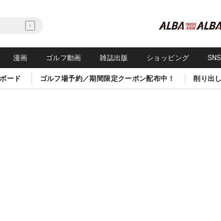
漫画
ゴルフ動画
雑誌出版
ショッピング
SN
ボード
ゴルフ場予約／期間限定クーポン配布中！
削り出