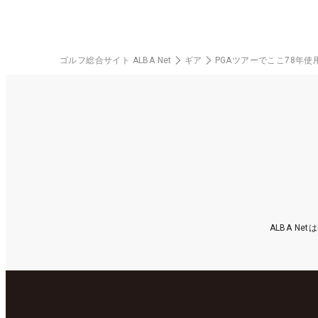
ゴルフ総合サイト ALBA Net
ギア
PGAツアーでここ78年使
ALBA N