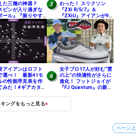
えた三種の神器？
わった！ スリクソン
3
スピンが入り過ぎな
『ZXi R/5/7』＆
ボール』『振りやす
『ZXiU』アイアンが9
シャフト』『真っす
月12日デビュー
飛ぶドライバー』 #
子プロセッティング
新アイアンはロフト
女子プロ17人が好む“雲
で選べ！ 最新41モ
の上”の快適性がさらに
6
ルの性能早見表を作
進化！ フットジョイが
てみた！#ギアカタロ
『FJ Quantum』の新作
026
を発表、8月7日デビュ
ー
ンキングをもっと見る
ページ