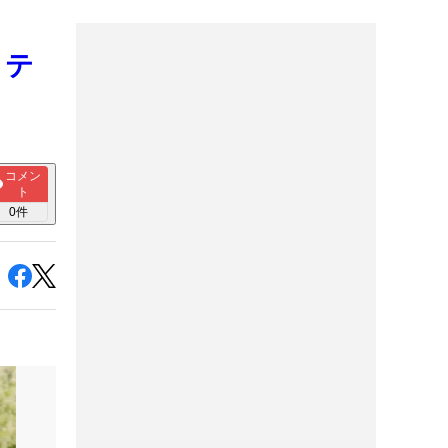
ッテ
コメン
ト
0
件