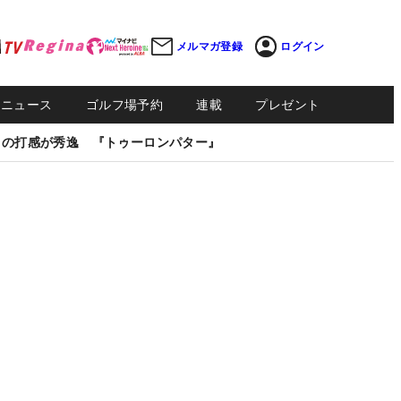
メルマガ登録
ログイン
Sニュース
ゴルフ場予約
連載
プレゼント
しの打感が秀逸 『トゥーロンパター』