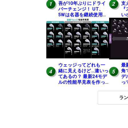
吾が10年ぶりにドライ
支
1
2
バーチェンジ！ UT、
『
5Wは名器を継続使用
い
中 #男子プロセッティ
い
ング
ぐ
女
ウェッジってどれも一
最
緒に見えるけど…違いっ
角
4
5
てあるの？ 最新24モデ
デ
ルの性能早見表を作っ
っ
てみた #ギアカタログ
グ2
2026
ラ