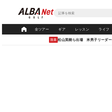
全ツアー
ギア
レッスン
ライフ
松山英樹ら出場 米男子リーダー
注目