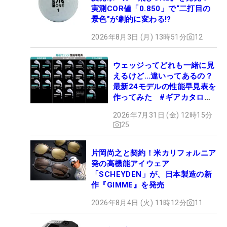
実測COR値「0.850」で“二打目の
景色”が劇的に変わる!?
2026年8月3日 (月) 13時51分
12
ウェッジってどれも一緒に見
えるけど…違いってあるの？
最新24モデルの性能早見表を
作ってみた #ギアカタログ
2026
2026年7月31日 (金) 12時15分
25
片岡尚之と契約！米カリフォルニア
発の高機能アイウェア
「SCHEYDEN」が、日本製造の新
作『GIMME』を発売
2026年8月4日 (火) 11時12分
11