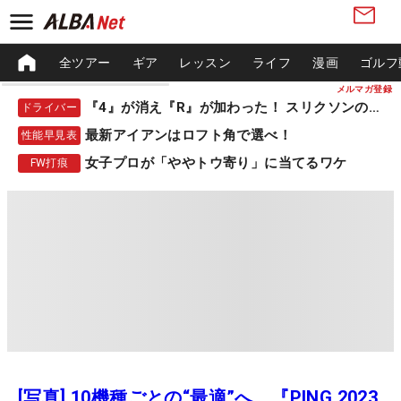
全ツアー
ギア
レッスン
ライフ
漫画
ゴルフ
メルマガ登録
『4』が消え『R』が加わった！ スリクソンの新作
ドライバー
最新アイアンはロフト角で選べ！
性能早見表
女子プロが「ややトウ寄り」に当てるワケ
FW打痕
[写真] 10機種ごとの“最適”へ。『PING 2023