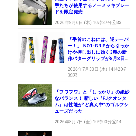
手たちが使用するノーメッキブレー
ドを限定発売
2026年8月6日 (木) 10時37分
33
「手首のこねには、逆テーパ
ー！」 NO1-GRIPから引っか
けや押し出しに効く3種の新
作パターグリップが8月8日デ
ビュー
2026年7月30日 (木) 14時20分
33
「フワフワ」と「しっかり」の絶妙
なバランス！ 新しい『FJクオンタ
ム』は性能が“ど真ん中”のゴルフシ
ューズだった
2026年8月7日 (金) 10時00分
14