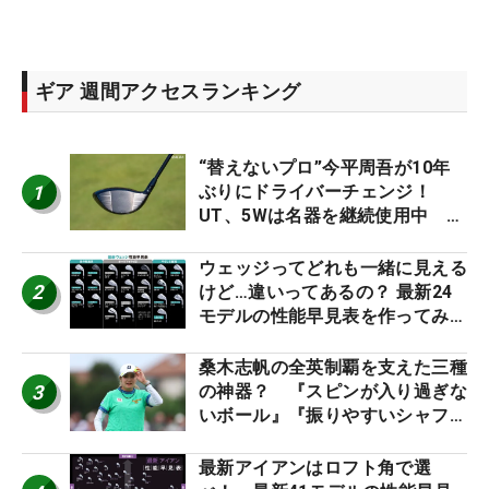
ギア 週間アクセスランキング
“替えないプロ”今平周吾が10年
1
ぶりにドライバーチェンジ！
UT、5Wは名器を継続使用中 #
男子プロセッティング
ウェッジってどれも一緒に見える
2
けど…違いってあるの？ 最新24
モデルの性能早見表を作ってみ
た #ギアカタログ2026
桑木志帆の全英制覇を支えた三種
3
の神器？ 『スピンが入り過ぎな
いボール』『振りやすいシャフ
ト』『真っすぐ飛ぶドライバ
ー』 #女子プロセッティング
最新アイアンはロフト角で選