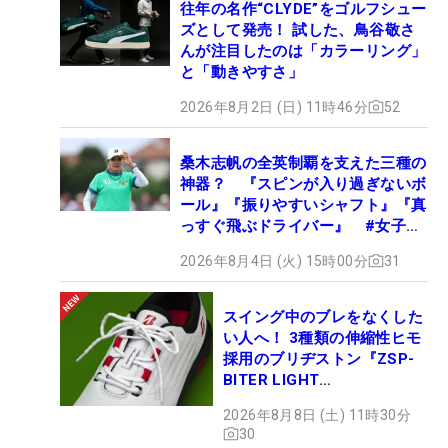
往年の名作“CLYDE”をゴルフシュー
ズとして発売！ 試した、鳥谷敬さ
んが注目したのは「カラーリング」
と「動きやすさ」
2026年8月2日 (日) 11時46分
52
桑木志帆の全英制覇を支えた三種の
神器？ 『スピンが入り過ぎないボ
ール』『振りやすいシャフト』『真
っすぐ飛ぶドライバー』 #女子プ
ロセッティング
2026年8月4日 (火) 15時00分
31
スイング中のブレをなくした
い人へ！ 3種類の伸縮性ヒモ
採用のブリヂストン『ZSP-
BITER LIGHT
MAGICLACE』、8月8日デビ
2026年8月8日 (土) 11時30分
ュー
30