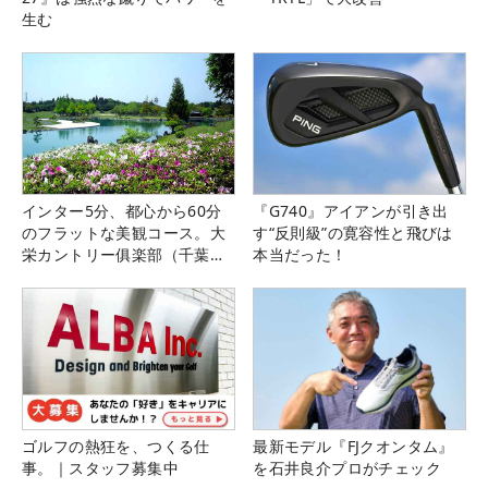
生む
インター5分、都心から60分
『G740』アイアンが引き出
のフラットな美観コース。大
す“反則級”の寛容性と飛びは
栄カントリー俱楽部（千葉
本当だった！
県）
ゴルフの熱狂を、つくる仕
最新モデル『FJクオンタム』
事。｜スタッフ募集中
を石井良介プロがチェック