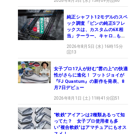
2026年8月5日 (水) 15時09分
60
純正シャフト12モデルのスペ
ック調査「ピンの純正Sフレ
ックスは、カスタムの6X相
当」テーラー、キャロ…もチ
ェック！
2026年8月5日 (水) 16時15分
13
女子プロ17人が好む“雲の上”の快適
性がさらに進化！ フットジョイが
『FJ Quantum』の新作を発表、8
月7日デビュー
2026年8月1日 (土) 11時41分
51
“軟鉄”アイアンは2種類あるって知
ってた？ 女子プロ使用者も多
い“複合軟鉄”はアマチュアにもオス
スメ！