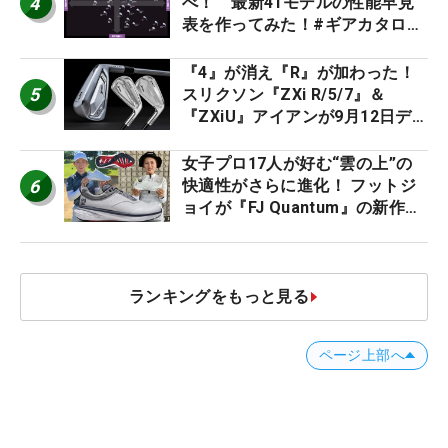
4
べ！ 最新41モデルの性能早見
表を作ってみた！#ギアカタログ
2026
『4』が消え『R』が加わった！
5
スリクソン『ZXi R/5/7』＆
『ZXiU』アイアンが9月12日デ
ビュー
女子プロ17人が好む“雲の上”の
6
快適性がさらに進化！ フットジ
ョイが『FJ Quantum』の新作を
発表、8月7日デビュー
ランキングをもっと見る
ページ上部へ