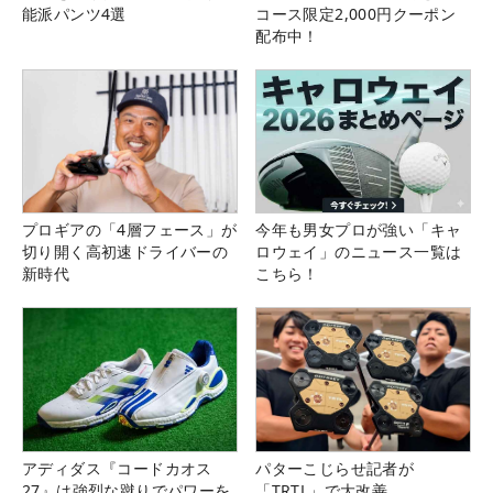
能派パンツ4選
コース限定2,000円クーポン
配布中！
プロギアの「4層フェース」が
今年も男女プロが強い「キャ
切り開く高初速ドライバーの
ロウェイ」のニュース一覧は
新時代
こちら！
アディダス『コードカオス
パターこじらせ記者が
27』は強烈な蹴りでパワーを
「TRTL」で大改善