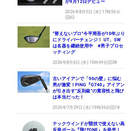
が9月12日デビュー
2026年8月5日 (水) 17時56分
62
“替えないプロ”今平周吾が10年ぶり
にドライバーチェンジ！ UT、5W
は名器を継続使用中 #男子プロセ
ッティング
2026年8月6日 (木) 15時49分
38
古いアイアンで「90の壁」に悩む
男が激変！PING『G740』アイアン
が引き出す“反則級”の寛容性と飛び
は本当だった！
2026年7月29日 (水) 19時36分
18
テックウインドが競技で使えない高
反発ボール『飛びONE』を発売！