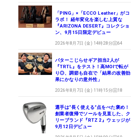
「PING」×「ECCO Leather」がコ
ラボ！ 経年変化を楽しむ上質な
『ARIZONA DESERT』コレクショ
ン、9月15日限定デビュー
2026年8月7日 (金) 14時28分
64
パターこじらせギア担当2人が
『TRTL』をテスト！高MOIで転が
り◎、調節も自在で「結果の改善効
果にかなりの意外性」
2026年8月7日 (金) 11時15分
18
選手は“長く使える”点をべた褒め！
創業者復帰でソールを見直した、ク
リーブランド『RTZ 2』ウェッジが
9月12日デビュー