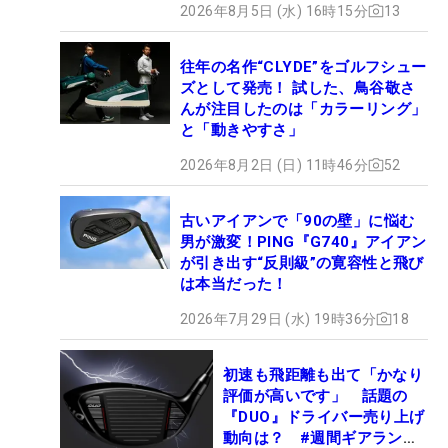
2026年8月5日 (水) 16時15分
13
往年の名作“CLYDE”をゴルフシュー
ズとして発売！ 試した、鳥谷敬さ
んが注目したのは「カラーリング」
と「動きやすさ」
2026年8月2日 (日) 11時46分
52
古いアイアンで「90の壁」に悩む
男が激変！PING『G740』アイアン
が引き出す“反則級”の寛容性と飛び
は本当だった！
2026年7月29日 (水) 19時36分
18
初速も飛距離も出て「かなり
評価が高いです」 話題の
『DUO』ドライバー売り上げ
動向は？ #週間ギアランキ