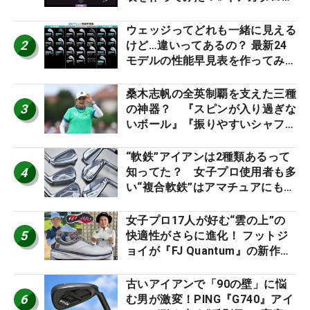
2026
ウェッジってどれも一緒に見える
2
けど…違いってあるの？ 最新24
モデルの性能早見表を作ってみ
た #ギアカタログ2026
桑木志帆の全英制覇を支えた三種
3
の神器？ 『スピンが入り過ぎな
いボール』『振りやすいシャフ
ト』『真っすぐ飛ぶドライバ
ー』 #女子プロセッティング
“軟鉄”アイアンは2種類あるって
4
知ってた？ 女子プロ使用者も多
い“複合軟鉄”はアマチュアにもオ
ススメ！
女子プロ17人が好む“雲の上”の
5
快適性がさらに進化！ フットジ
ョイが『FJ Quantum』の新作を
発表、8月7日デビュー
古いアイアンで「90の壁」に悩
6
む男が激変！PING『G740』アイ