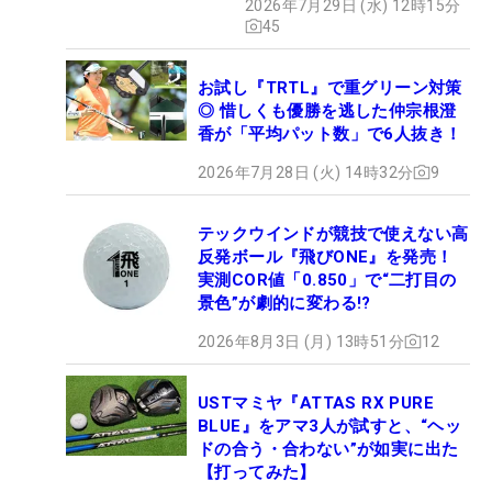
2026年7月29日 (水) 12時15分
45
お試し『TRTL』で重グリーン対策
◎ 惜しくも優勝を逃した仲宗根澄
香が「平均パット数」で6人抜き！
2026年7月28日 (火) 14時32分
9
テックウインドが競技で使えない高
反発ボール『飛びONE』を発売！
実測COR値「0.850」で“二打目の
景色”が劇的に変わる!?
2026年8月3日 (月) 13時51分
12
USTマミヤ『ATTAS RX PURE
BLUE』をアマ3人が試すと、“ヘッ
ドの合う・合わない”が如実に出た
【打ってみた】