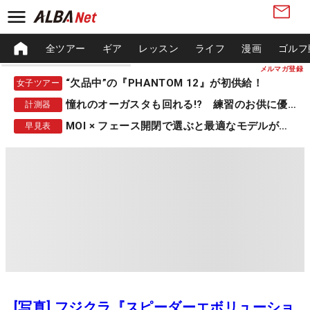
全ツアー
ギア
レッスン
ライフ
漫画
ゴルフ
メルマガ登録
“欠品中”の『PHANTOM 12』が初供給！
女子ツアー
憧れのオーガスタも回れる!? 練習のお供に優秀な一品
計測器
MOI × フェース開閉で選ぶと最適なモデルが見つかる
早見表
[写真] フジクラ『スピーダーエボリューショ