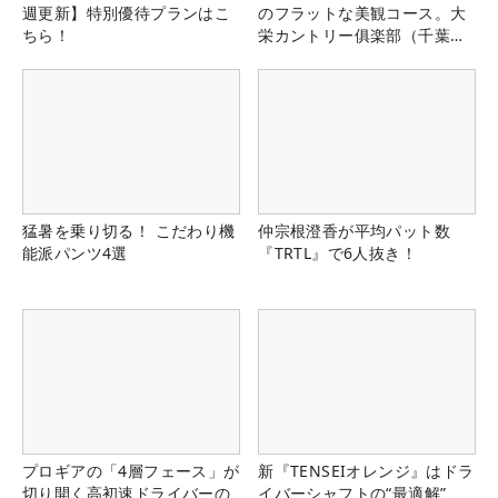
週更新】特別優待プランはこ
のフラットな美観コース。大
ちら！
栄カントリー俱楽部（千葉
県）
猛暑を乗り切る！ こだわり機
仲宗根澄香が平均パット数
能派パンツ4選
『TRTL』で6人抜き！
プロギアの「4層フェース」が
新『TENSEIオレンジ』はドラ
切り開く高初速ドライバーの
イバーシャフトの“最適解”