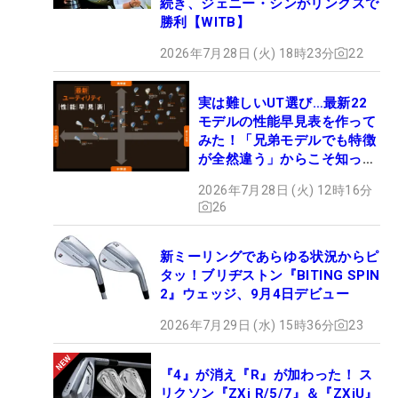
続き、ジェニー・シンがリンクスで
勝利【WITB】
2026年7月28日 (火) 18時23分
22
実は難しいUT選び…最新22
モデルの性能早見表を作って
みた！「兄弟モデルでも特徴
が全然違う」からこそ知って
おくべき見分け方は？ #ギ
2026年7月28日 (火) 12時16分
アカタログ2026
26
新ミーリングであらゆる状況からピ
タッ！ブリヂストン『BITING SPIN
2』ウェッジ、9月4日デビュー
2026年7月29日 (水) 15時36分
23
『4』が消え『R』が加わった！ ス
リクソン『ZXi R/5/7』＆『ZXiU』