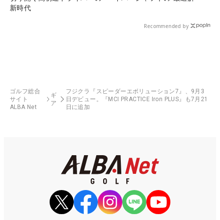
新時代
Recommended by
ゴルフ総合
フジクラ『スピーダーエボリューション7』、9月3
ギ
サイト
日デビュー。『MCI PRACTICE Iron PLUS』も7月21
ア
ALBA Net
日に追加