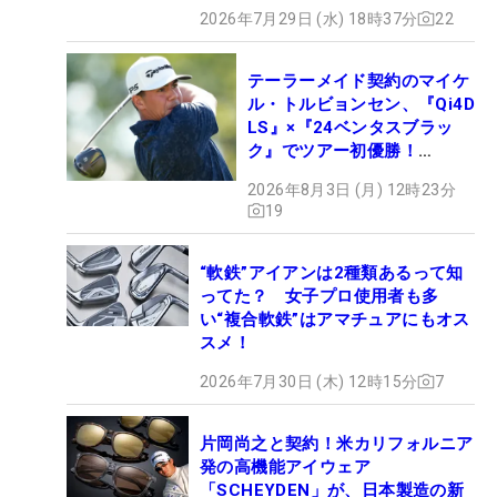
2026年7月29日 (水) 18時37分
22
テーラーメイド契約のマイケ
ル・トルビョンセン、『Qi4D
LS』×『24ベンタスブラッ
ク』でツアー初優勝！
【WITB】
2026年8月3日 (月) 12時23分
19
“軟鉄”アイアンは2種類あるって知
ってた？ 女子プロ使用者も多
い“複合軟鉄”はアマチュアにもオス
スメ！
2026年7月30日 (木) 12時15分
7
片岡尚之と契約！米カリフォルニア
発の高機能アイウェア
「SCHEYDEN」が、日本製造の新