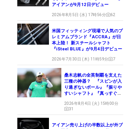
アイアンが9月12日デビュー
2026年8月5日 (水) 17時56分
62
米国フィッティング現場で人気のプ
レミアムブランド『ACCRA』が日
本上陸！ 新スチールシャフト
『iSteel BLUE』が9月4日デビュー
2026年7月30日 (木) 11時59分
7
桑木志帆の全英制覇を支えた
三種の神器？ 『スピンが入
り過ぎないボール』『振りや
すいシャフト』『真っすぐ飛
ぶドライバー』 #女子プロ
2026年8月4日 (火) 15時00分
セッティング
31
アイアン売り上げの半数以上が外ブ