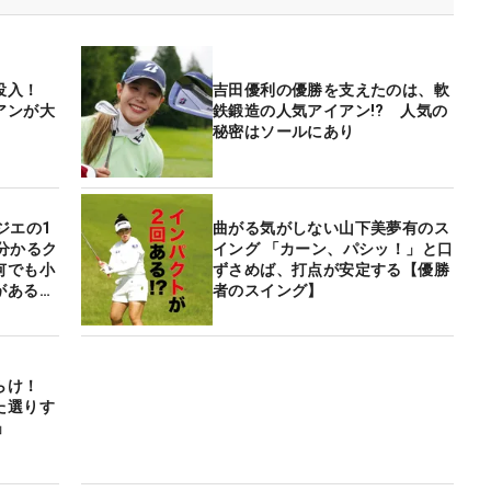
即投入！
吉田優利の優勝を支えたのは、軟
アンが大
鉄鍛造の人気アイアン!? 人気の
秘密はソールにあり
ジエの1
曲がる気がしない山下美夢有のス
分かるク
イング 「カーン、パシッ！」と口
何でも小
ずさめば、打点が安定する【優勝
があるア
者のスイング】
らけ！
た選りす
」