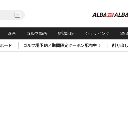
漫画
ゴルフ動画
雑誌出版
ショッピング
SN
ボード
ゴルフ場予約／期間限定クーポン配布中！
削り出