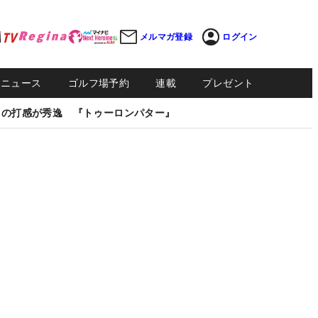
メルマガ登録
ログイン
Sニュース
ゴルフ場予約
連載
プレゼント
しの打感が秀逸 『トゥーロンパター』