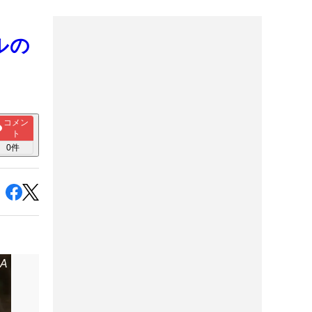
ルの
コメン
ト
0
件