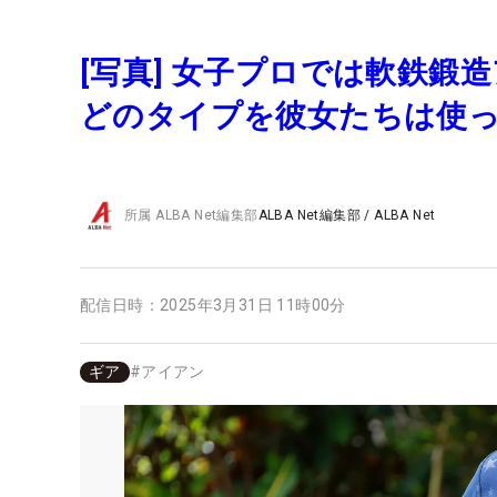
[写真] 女子プロでは軟鉄鍛
どのタイプを彼女たちは使
所属
ALBA Net編集部
ALBA Net編集部
/
ALBA Net
配信日時：
2025年3月31日 11時00分
ギア
#
アイアン