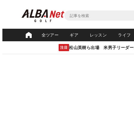
全ツアー
ギア
レッスン
ライフ
松山英樹ら出場 米男子リーダー
注目