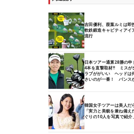
吉田優利、葭葉ルミは
軟鉄鍛造キャビティアイ
流行
日本ツアー通算28勝の申
4本を直撃取材‼ ミスが
ラブががいい ヘッドは
さいのが一番！ バンス
イアンを使用
韓国女子ツアーは美人だ
「実力と美貌を兼ね備え
ぐりの10人を写真で紹介