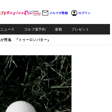
メルマガ登録
ログイン
Sニュース
ゴルフ場予約
連載
プレゼント
感が秀逸 『トゥーロンパター』