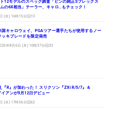
ト12モデルのスペック調査「ピンの純正Sフレックス
ムの6X相当」テーラー、キャロ…もチェック！
日 (水) 16時15分
13
米国キャロウェイ、PGAツアー選手たちが使用するノー
メッキブレードを限定発売
026年8月6日 (木) 10時37分
33
『R』が加わった！ スリクソン『ZXi R/5/7』＆
』アイアンが9月12日デビュー
日 (水) 17時56分
62