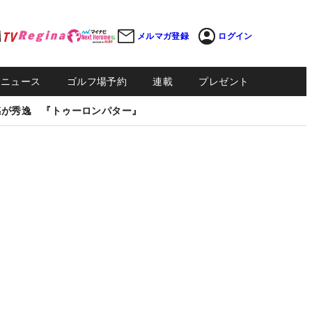
メルマガ登録
ログイン
Sニュース
ゴルフ場予約
連載
プレゼント
感が秀逸 『トゥーロンパター』