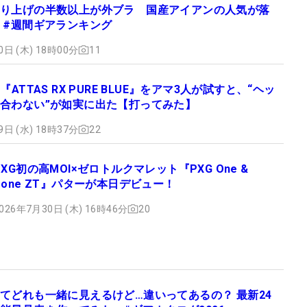
り上げの半数以上が外ブラ 国産アイアンの人気が落
 #週間ギアランキング
0日 (木) 18時00分
11
『ATTAS RX PURE BLUE』をアマ3人が試すと、“ヘッ
合わない”が如実に出た【打ってみた】
9日 (水) 18時37分
22
PXG初の高MOI×ゼロトルクマレット『PXG One &
Done ZT』パターが本日デビュー！
026年7月30日 (木) 16時46分
20
てどれも一緒に見えるけど…違いってあるの？ 最新24