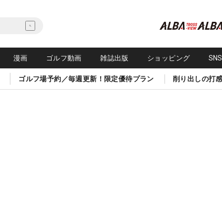
漫画
ゴルフ動画
雑誌出版
ショッピング
SN
ゴルフ場予約／毎週更新！限定優待プラン
削り出しの打