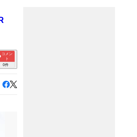
R
コメン
ト
0
件