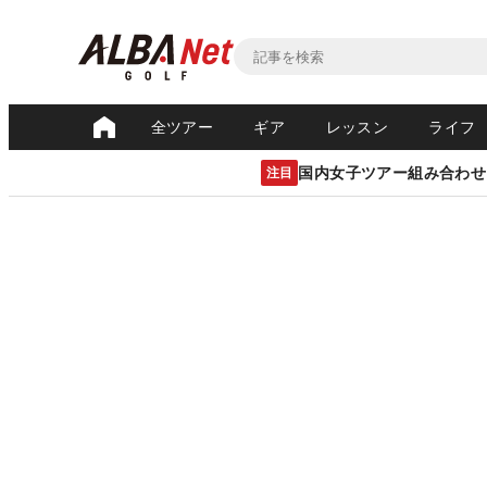
全ツアー
ギア
レッスン
ライフ
国内女子ツアー組み合わせ
注目