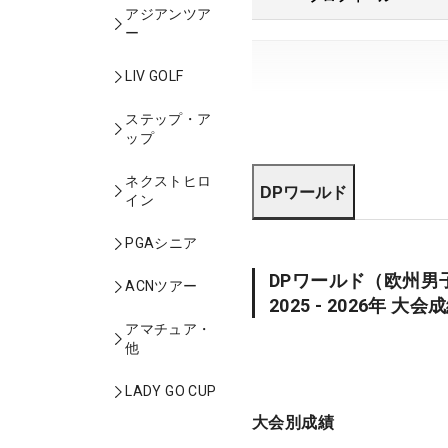
アジアンツア
ー
LIV GOLF
ステップ・ア
ップ
ネクストヒロ
DPワールド
イン
PGAシニア
DPワールド
（欧州男
ACNツアー
2025 - 2026
年 大会
アマチュア・
他
LADY GO CUP
大会別成績