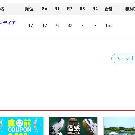
名
順位
Sc
R1
R2
R3
R4
合計
獲得
ンディア
117
12
74
82
-
-
156
ページ