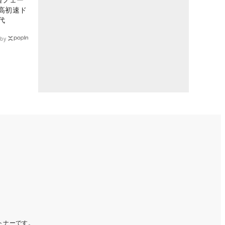
高初速ド
代
by
ートナーです。