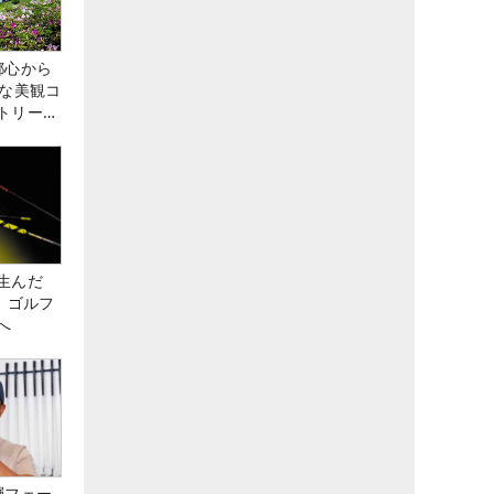
都心から
トな美観コ
トリー俱
生んだ
、ゴルフ
へ
層フェー