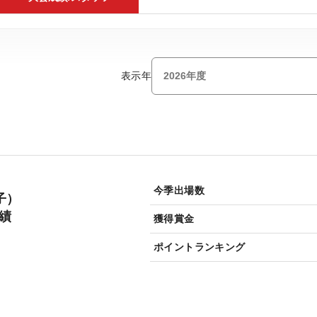
表示年
今季出場数
子）
成績
獲得賞金
ポイントランキング