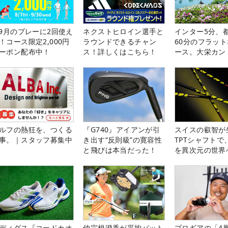
-9月のプレーに2回使え
ネクストヒロイン選手と
インター5分、
！コース限定2,000円
ラウンドできるチャン
60分のフラッ
ーポン配布中！
ス！詳しくはこちら！
ース。大栄カン
楽部（千葉県）
ルフの熱狂を、つくる
『G740』アイアンが引
スイスの叡智が
事。｜スタッフ募集中
き出す“反則級”の寛容性
TPTシャフトで
と飛びは本当だった！
を異次元の世界
ディダス『コードカオ
仲宗根澄香が平均パット
プロギアの「4