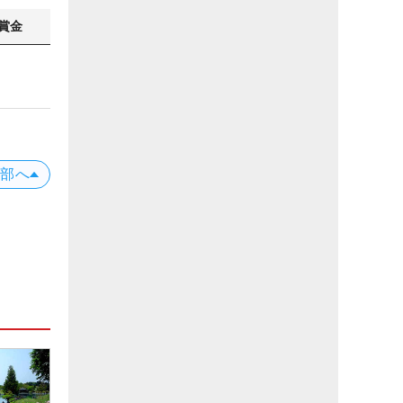
賞金
上部へ