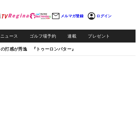
メルマガ登録
ログイン
Sニュース
ゴルフ場予約
連載
プレゼント
しの打感が秀逸 『トゥーロンパター』