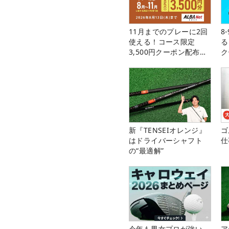
11月までのプレーに2回
8
使える！コース限定
る
3,500円クーポン配布
ク
中！
新『TENSEIオレンジ』
ゴ
はドライバーシャフト
仕
の“最適解”
今年も男女プロが強い
ア