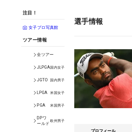
注目！
選手情報
女子プロ写真館
ツアー情報
全ツアー
JLPGA
国内女子
JGTO
国内男子
LPGA
米国女子
PGA
米国男子
DPワ
欧州男子
ールド
プロフィール