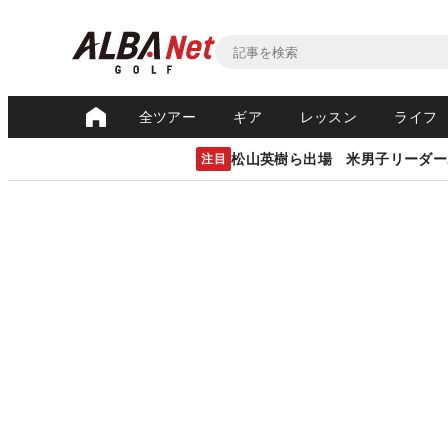
全ツアー
ギア
レッスン
ライフ
松山英樹ら出場 米男子リーダー
注目