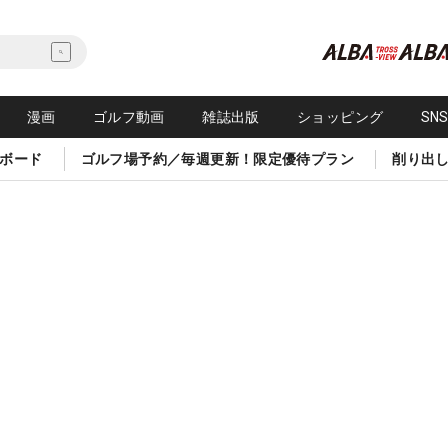
漫画
ゴルフ動画
雑誌出版
ショッピング
SN
ボード
ゴルフ場予約／毎週更新！限定優待プラン
削り出