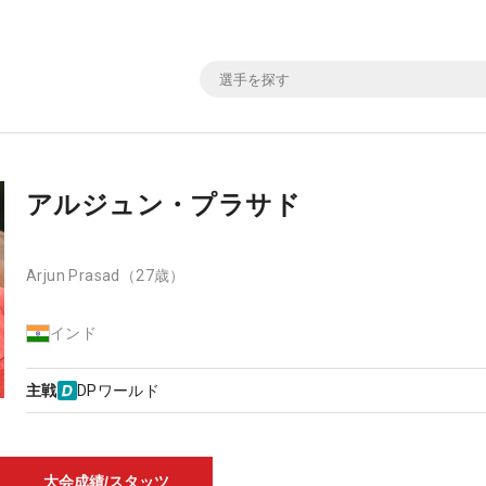
アルジュン・プラサド
Arjun Prasad
（27歳）
インド
主戦
DPワールド
大会成績/スタッツ