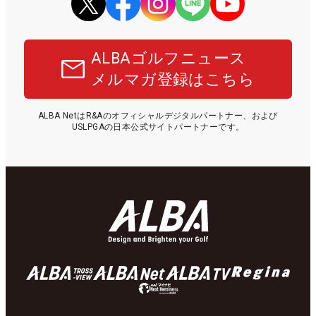
ALBAゴルフニュース
メルマガ登録はこちら
ALBA NetはR&Aのオフィシャルデジタルパートナー、および
USLPGAの日本公式サイトパートナーです。