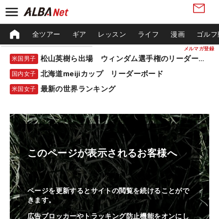
全ツアー
ギア
レッスン
ライフ
漫画
ゴルフ
メルマガ登録
松山英樹ら出場 ウィンダム選手権のリーダーボード
米国男子
北海道meijiカップ リーダーボード
国内女子
最新の世界ランキング
米国女子
このページが表示されるお客様へ
ページを更新するとサイトの閲覧を続けることがで
きます。
広告ブロッカーやトラッキング防止機能をオンにし