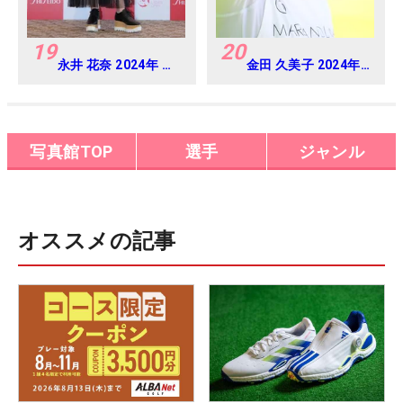
19
20
永井 花奈 2024年 資
金田 久美子 2024年
生堂 レディスオープ
CAT Ladies 練習
ン Round-1
日・プロアマ
写真館TOP
選手
ジャンル
オススメの記事