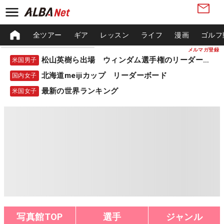
全ツアー
ギア
レッスン
ライフ
漫画
ゴルフ
メルマガ登録
松山英樹ら出場 ウィンダム選手権のリーダーボード
米国男子
北海道meijiカップ リーダーボード
国内女子
最新の世界ランキング
米国女子
写真館TOP
選手
ジャンル