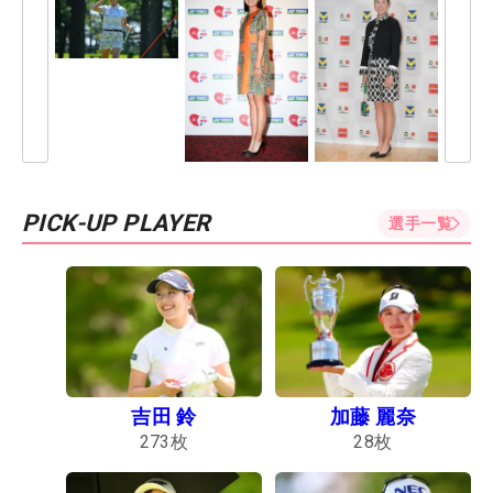
PICK-UP PLAYER
選手一覧
吉田 鈴
加藤 麗奈
273
枚
28
枚