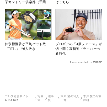
栄カントリー俱楽部（千葉
はこちら！
県）
仲宗根澄香が平均パット数
プロギアの「4層フェース」が
『TRTL』で6人抜き！
切り開く高初速ドライバーの
新時代
Recommended by
ゴルフ総合サイト
写真
選手一
木戸 愛の写真
木戸 愛の写真
ALBA Net
館
覧
一覧
詳細