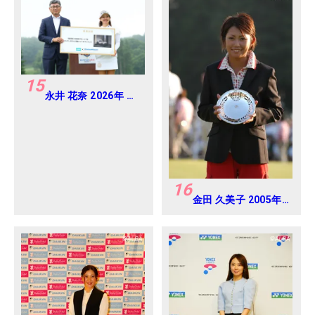
15
永井 花奈 2026年 ミ
ネベアミツミ レディ
ス 北海道新聞カップ
Round4
16
金田 久美子 2005年
日本女子オープンゴ
ルフ選手権