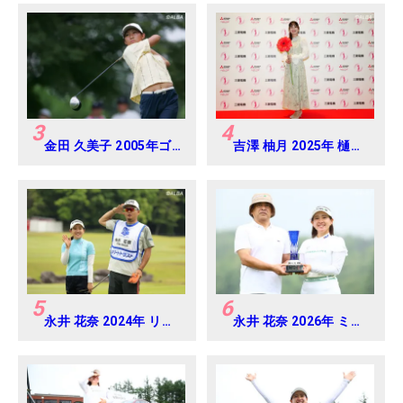
海道新聞カップ
Round-1
Round4
3
4
金田 久美子 2005年ゴ
吉澤 柚月 2025年 樋口
ルフダイジェストジャ
久子 三菱電機レディス
パンジュニアカップ
練習日・プロアマ
5
6
永井 花奈 2024年 リゾ
永井 花奈 2026年 ミネ
ートトラスト レディス
ベアミツミ レディス 北
Round-1
海道新聞カップ
Round4