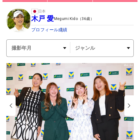
日本
木戸 愛
Megumi Kido
（
36
歳）
プロフィール
成績