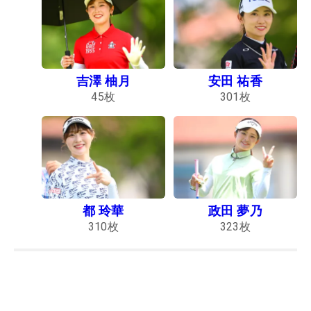
吉澤 柚月
安田 祐香
45
枚
301
枚
都 玲華
政田 夢乃
310
枚
323
枚