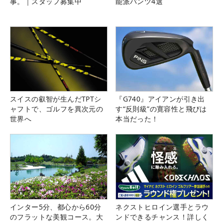
事。｜スタッフ募集中
能派パンツ4選
スイスの叡智が生んだTPTシ
『G740』アイアンが引き出
ャフトで、ゴルフを異次元の
す“反則級”の寛容性と飛びは
世界へ
本当だった！
インター5分、都心から60分
ネクストヒロイン選手とラウ
のフラットな美観コース。大
ンドできるチャンス！詳しく