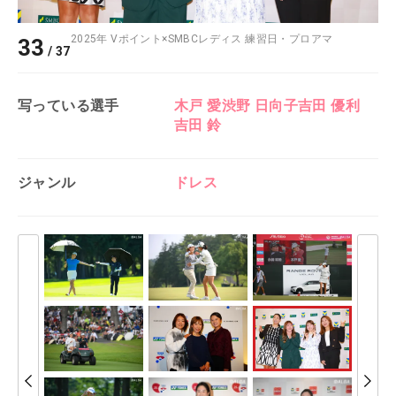
2025年 Vポイント×SMBCレディス 練習日・プロアマ
33
/
37
写っている選手
木戸 愛
渋野 日向子
吉田 優利
吉田 鈴
ジャンル
ドレス