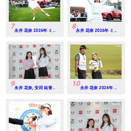
7
8
永井 花奈 2026年 ミネ
永井 花奈 2026年 ミネ
ベアミツミ レディス 北
ベアミツミ レディス 北
海道新聞カップ
海道新聞カップ
Round4
Round4
9
10
永井 花奈, 安田 祐香
永井 花奈 2024年 リ
2024年 Vポイント
ゾートトラスト レデ
×ENEOS ゴルフトーナ
ィス Round1
メント Round-1