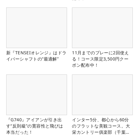
新『TENSEIオレンジ』はドラ
11月までのプレーに2回使え
イバーシャフトの“最適解”
る！コース限定3,500円クー
ポン配布中！
『G740』アイアンが引き出
インター5分、都心から60分
す“反則級”の寛容性と飛びは
のフラットな美観コース。大
本当だった！
栄カントリー俱楽部（千葉
県）