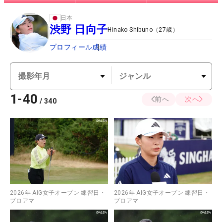
日本
渋野 日向子
Hinako Shibuno
（
27
歳）
プロフィール
成績
1
-
40
前へ
次へ
/
340
2026年 AIG女子オープン 練習日・
2026年 AIG女子オープン 練習日・
プロアマ
プロアマ