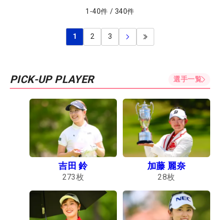
1
-
40
件
/
340
件
1
2
3
PICK-UP PLAYER
選手一覧
吉田 鈴
加藤 麗奈
273
枚
28
枚