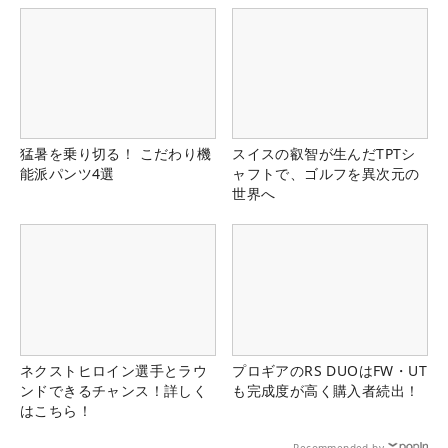
猛暑を乗り切る！ こだわり機
スイスの叡智が生んだTPTシ
能派パンツ4選
ャフトで、ゴルフを異次元の
世界へ
ネクストヒロイン選手とラウ
プロギアのRS DUOはFW・UT
ンドできるチャンス！詳しく
も完成度が高く購入者続出！
はこちら！
Recommended by