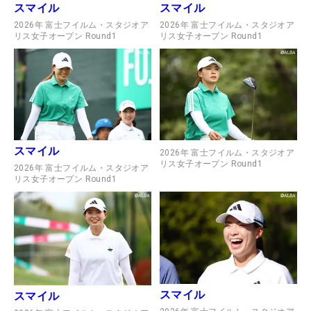
スマイル
スマイル
2026年 富士フイルム・スタジオア
2026年 富士フイルム・スタジオア
リス女子オープン Round1
リス女子オープン Round1
スマイル
2026年 富士フイルム・スタジオア
リス女子オープン Round1
2026年 富士フイルム・スタジオア
リス女子オープン Round1
スマイル
スマイル