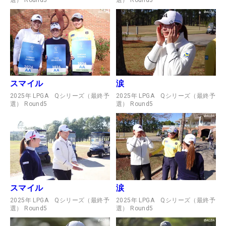
スマイル
涙
2025年 LPGA Qシリーズ（最終予
2025年 LPGA Qシリーズ（最終予
選） Round5
選） Round5
スマイル
涙
2025年 LPGA Qシリーズ（最終予
2025年 LPGA Qシリーズ（最終予
選） Round5
選） Round5