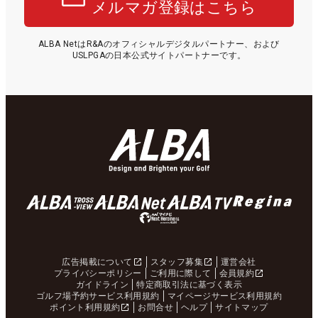
メルマガ登録はこちら
ALBA NetはR&Aのオフィシャルデジタルパートナー、および
USLPGAの日本公式サイトパートナーです。
広告掲載について
スタッフ募集
運営会社
プライバシーポリシー
ご利用に際して
会員規約
ガイドライン
特定商取引法に基づく表示
ゴルフ場予約サービス利用規約
マイページサービス利用規約
ポイント利用規約
お問合せ
ヘルプ
サイトマップ