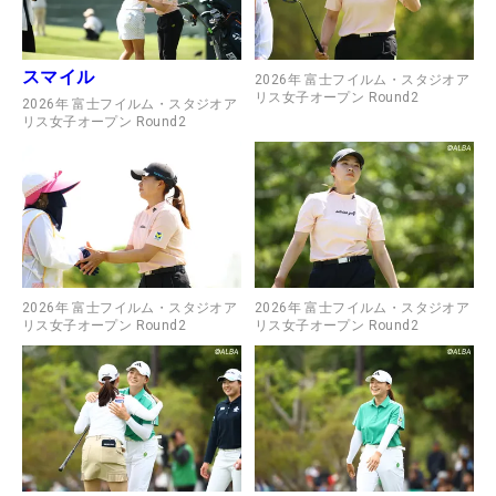
スマイル
2026年 富士フイルム・スタジオア
リス女子オープン Round2
2026年 富士フイルム・スタジオア
リス女子オープン Round2
2026年 富士フイルム・スタジオア
2026年 富士フイルム・スタジオア
リス女子オープン Round2
リス女子オープン Round2