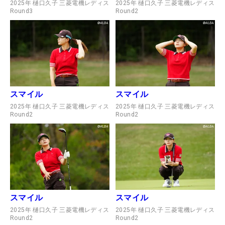
2025年 樋口久子 三菱電機レディス
2025年 樋口久子 三菱電機レディス
Round3
Round2
スマイル
スマイル
2025年 樋口久子 三菱電機レディス
2025年 樋口久子 三菱電機レディス
Round2
Round2
スマイル
スマイル
2025年 樋口久子 三菱電機レディス
2025年 樋口久子 三菱電機レディス
Round2
Round2