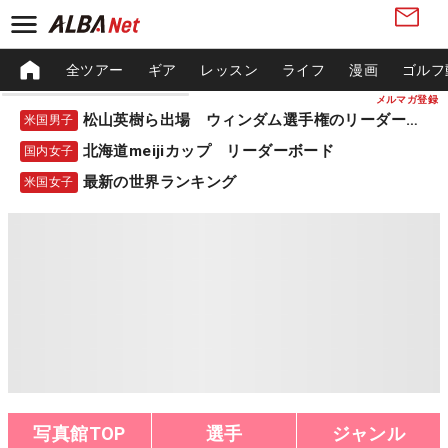
全ツアー
ギア
レッスン
ライフ
漫画
ゴルフ
メルマガ登録
松山英樹ら出場 ウィンダム選手権のリーダーボード
米国男子
北海道meijiカップ リーダーボード
国内女子
最新の世界ランキング
米国女子
写真館TOP
選手
ジャンル