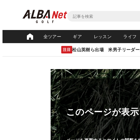
全ツアー
ギア
レッスン
ライフ
松山英樹ら出場 米男子リーダー
注目
このページが表示