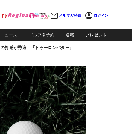
メルマガ登録
ログイン
Sニュース
ゴルフ場予約
連載
プレゼント
しの打感が秀逸 『トゥーロンパター』