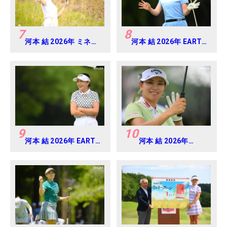
7
8
河本 結 2026年 ミネベ
河本 結 2026年 EARTH
アミツミ レディス 北海
MONDAMIN CUP
道新聞カップ Round1
Round4
9
10
河本 結 2026年 EARTH
河本 結 2026年
MONDAMIN CUP
EARTH MONDAMIN
Round5
CUP Round4