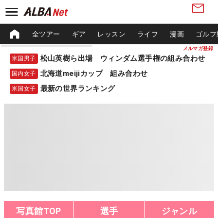
全ツアー
ギア
レッスン
ライフ
漫画
ゴルフ
メルマガ登録
松山英樹ら出場 ウィンダム選手権の組み合わせ
米国男子
北海道meijiカップ 組み合わせ
国内女子
最新の世界ランキング
米国女子
写真館TOP
選手
ジャンル