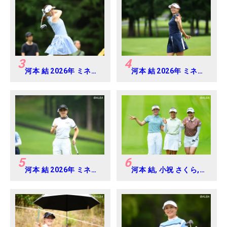
マ
3
4
河本 結 2026年 ミネベ
河本 結 2026年 ミネベ
アミツミ レディス 北海
アミツミ レディス 北海
道新聞カップ Round4
道新聞カップ Round2
5
6
河本 結 2026年 ミネベ
河本 結, 小祝 さくら,
アミツミ レディス 北海
六車 日那乃 2026年 資
道新聞カップ Round3
生堂・JAL レディス
Round4