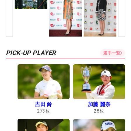
PICK-UP PLAYER
選手一覧
吉田 鈴
加藤 麗奈
273
枚
28
枚