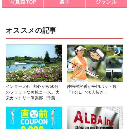
写真館TOP
選手
ジャンル
オススメの記事
インター5分、都心から60分
仲宗根澄香が平均パット数
のフラットな美観コース。大
『TRTL』で6人抜き！
栄カントリー俱楽部（千葉
県）