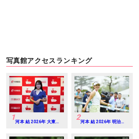
写真館アクセスランキング
1
2
河本 結 2026年 大東建
河本 結 2026年 明治安
託・いい部屋ネットレ
田レディス Round2
ディス 練習日・プロア