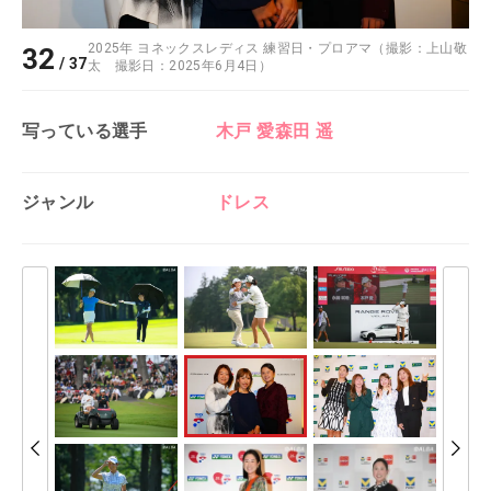
2025年 ヨネックスレディス 練習日・プロアマ（撮影：上山敬
32
/
37
太 撮影日：2025年6月4日）
写っている選手
木戸 愛
森田 遥
ジャンル
ドレス