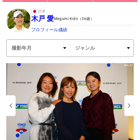
日本
木戸 愛
Megumi Kido
（
36
歳）
プロフィール
成績