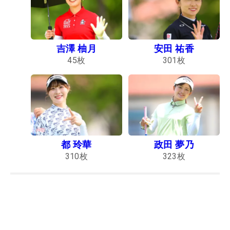
吉澤 柚月
安田 祐香
45
枚
301
枚
都 玲華
政田 夢乃
310
枚
323
枚