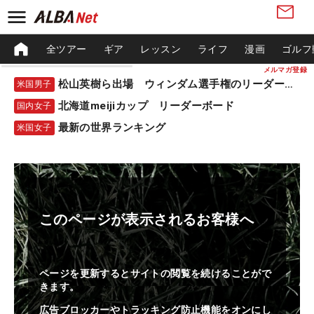
全ツアー
ギア
レッスン
ライフ
漫画
ゴルフ
メルマガ登録
松山英樹ら出場 ウィンダム選手権のリーダーボード
米国男子
北海道meijiカップ リーダーボード
国内女子
最新の世界ランキング
米国女子
このページが表示されるお客様へ
ページを更新するとサイトの閲覧を続けることがで
きます。
広告ブロッカーやトラッキング防止機能をオンにし