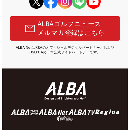
ALBAゴルフニュース
メルマガ登録はこちら
ALBA NetはR&Aのオフィシャルデジタルパートナー、および
USLPGAの日本公式サイトパートナーです。