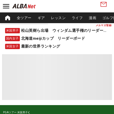
全ツアー
ギア
レッスン
ライフ
漫画
ゴルフ
メルマガ登録
松山英樹ら出場 ウィンダム選手権のリーダーボード
米国男子
北海道meijiカップ リーダーボード
国内女子
最新の世界ランキング
米国女子
PGAツアー
米国男子