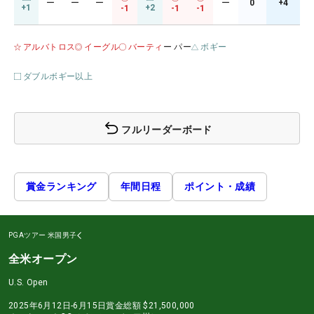
ー
ー
ー
ー
0
+4
+1
+2
-1
-1
-1
アルバトロス
イーグル
バーティ
ー パー
ボギー
ダブルボギー以上
フルリーダーボード
賞金ランキング
年間日程
ポイント・成績
PGAツアー
米国男子
全米オープン
U.S. Open
2025年6月12日-6月15日
賞金総額
$21,500,000