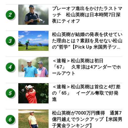
プレーオフ進出をかけたラストマ
2
ッチ 松山英樹は日本時間7日深
夜にティオフ
松山英樹が結婚の発表を伏せてい
3
た理由とは？素顔を見せない松山
の“哲学”【Pick Up 米国男子ツア
ー十大ニュース】
＜速報＞松山英樹は初日
4
「67」 久常涼は4アンダーでホ
ールアウト
＜速報＞松山英樹は首位と4打差
5
の「65」 イーグル奪取で好発
進
松山英樹が7000万円獲得 通算7
6
億円越えでランクアップ【米国男
子賞金ランキング】