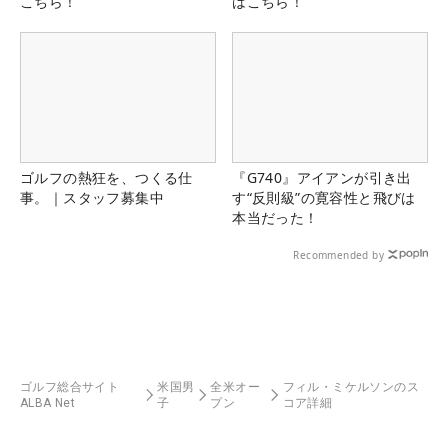
こちら！
はこちら！
ゴルフの熱狂を、つくる仕
『G740』アイアンが引き出
事。｜スタッフ募集中
す“反則級”の寛容性と飛びは
本当だった！
Recommended by
ゴルフ総合サイト
米国男
全米オー
フィル・ミケルソンのス
ALBA Net
子
プン
コア詳細