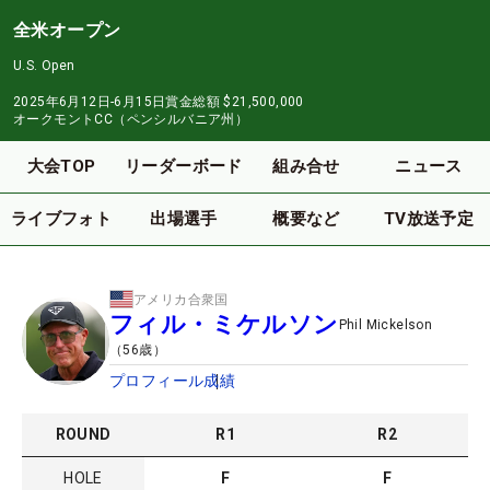
全米オープン
U.S. Open
2025年6月12日-6月15日
賞金総額
$21,500,000
オークモントCC（ペンシルバニア州）
大会TOP
リーダーボード
組み合せ
ニュース
ライブフォト
出場選手
概要など
TV放送予定
アメリカ合衆国
フィル・ミケルソン
Phil Mickelson
（
56
歳）
プロフィール
成績
ROUND
R
1
R
2
HOLE
F
F