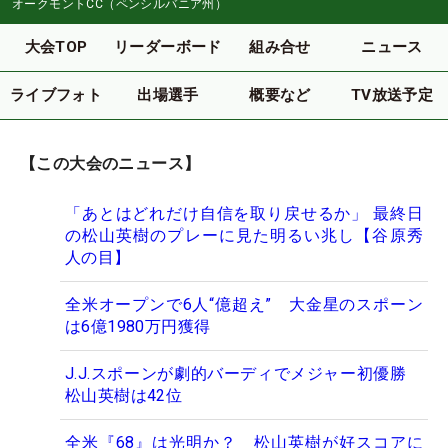
オークモントCC（ペンシルバニア州）
大会TOP
リーダーボード
組み合せ
ニュース
ライブフォト
出場選手
概要など
TV放送予定
【この大会のニュース】
「あとはどれだけ自信を取り戻せるか」 最終日
の松山英樹のプレーに見た明るい兆し【谷原秀
人の目】
全米オープンで6人“億超え” 大金星のスポーン
は6億1980万円獲得
J.J.スポーンが劇的バーディでメジャー初優勝
松山英樹は42位
全米『68』は光明か？ 松山英樹が好スコアに