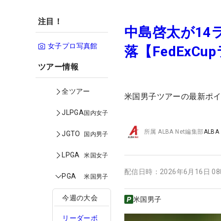
注目！
中島啓太が14
女子プロ写真館
落【FedExC
ツアー情報
全ツアー
米国男子ツアーの最新ポ
JLPGA
国内女子
所属
ALBA Net編集部
ALBA
JGTO
国内男子
LPGA
米国女子
配信日時：
2026年6月16日 0
PGA
米国男子
今週の大会
米国男子
リーダーボ