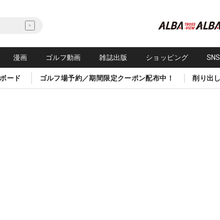
漫画
ゴルフ動画
雑誌出版
ショッピング
SN
ボード
ゴルフ場予約／期間限定クーポン配布中！
削り出