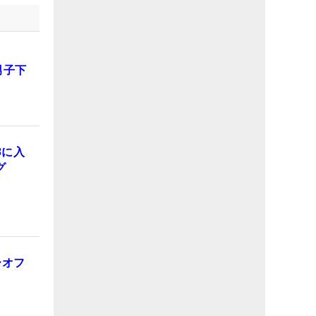
男子下
3に入
グ
ーオフ