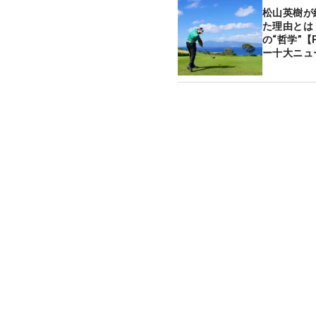
松山英樹が
た理由とは
の“哲学”【P
ー十大ニュ