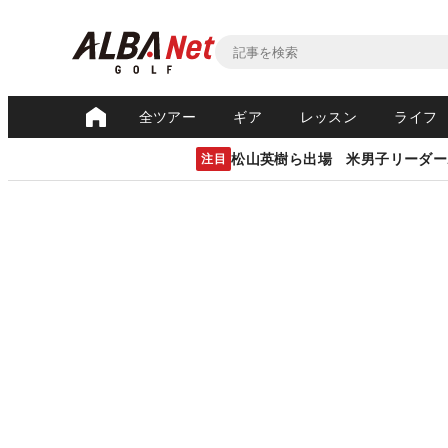
全ツアー
ギア
レッスン
ライフ
松山英樹ら出場 米男子リーダー
注目