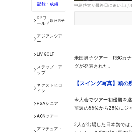
記録・成績
中島啓太が最終日に追い上げポイン
DPワ
欧州男子
ールド
アジアンツア
ー
LIV GOLF
米国男子ツアー「RBCカ
グが発表された。
ステップ・ア
ップ
【スイング写真】頭の
ネクストヒロ
イン
今大会でツアー初優勝を遂
PGAシニア
前週の56位から28位に
ACNツアー
3人が出場した日本勢では
アマチュア・