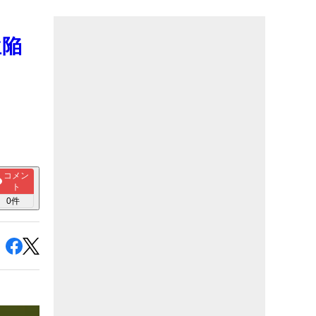
位陥
コメン
ト
0
件