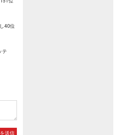
151位
し40位
ッテ