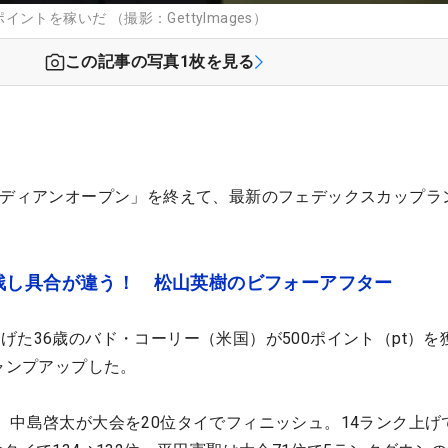
トを稼いだ （撮影：GettyImages）
この記事の写真
1
枚を見る
ナディアンオープン」を終えて、最新のフェデックスカップラ
残し具合が違う！ 松山英樹のビフォーアフター
げた36歳のバド・コーリー（米国）が500ポイント（pt）を
ジャンプアップした。
、中島啓太が大会を20位タイでフィニッシュ。14ランク上げて