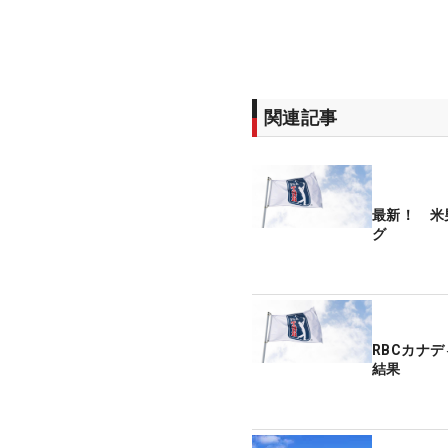
関連記事
最新！ 米
グ
RBCカナ
結果