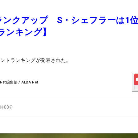
ランクアップ S・シェフラーは1
upランキング】
イントランキングが発表された。
 Net編集部
/
ALBA Net
8時00分