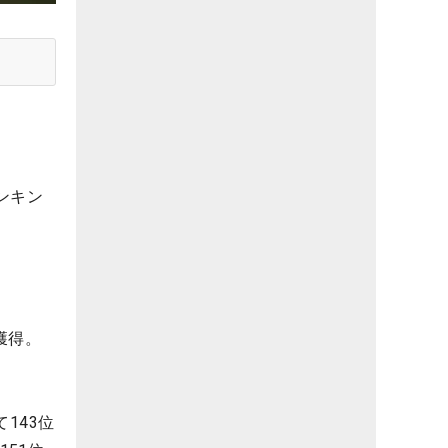
ンキン
獲得。
143位