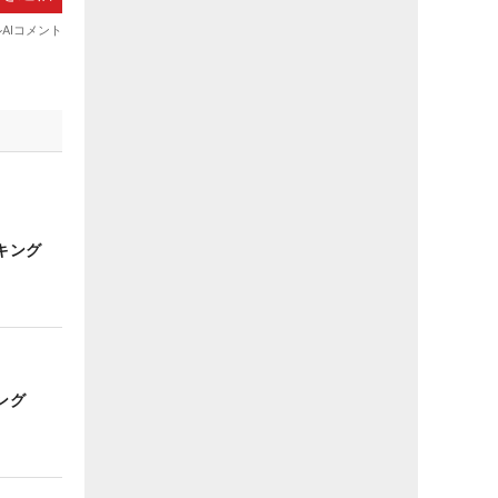
キング
ング