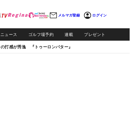
メルマガ登録
ログイン
Sニュース
ゴルフ場予約
連載
プレゼント
しの打感が秀逸 『トゥーロンパター』