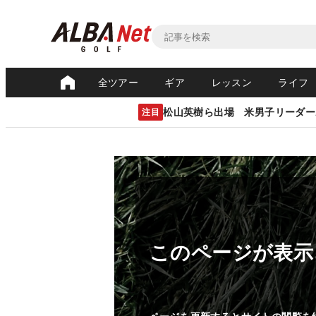
全ツアー
ギア
レッスン
ライフ
松山英樹ら出場 米男子リーダー
注目
このページが表示