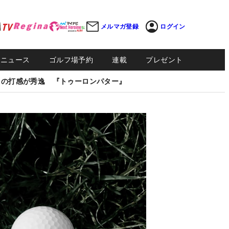
メルマガ登録
ログイン
Sニュース
ゴルフ場予約
連載
プレゼント
しの打感が秀逸 『トゥーロンパター』