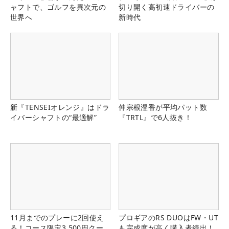
ャフトで、ゴルフを異次元の
切り開く高初速ドライバーの
世界へ
新時代
新『TENSEIオレンジ』はドラ
仲宗根澄香が平均パット数
イバーシャフトの“最適解”
『TRTL』で6人抜き！
11月までのプレーに2回使え
プロギアのRS DUOはFW・UT
る！コース限定3,500円クー
も完成度が高く購入者続出！