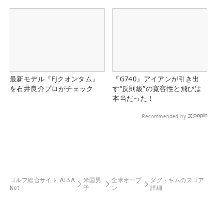
最新モデル『FJクオンタム』
『G740』アイアンが引き出
を石井良介プロがチェック
す“反則級”の寛容性と飛びは
本当だった！
Recommended by
ゴルフ総合サイト ALBA
米国男
全米オープ
ダグ・ギムのスコア
Net
子
ン
詳細