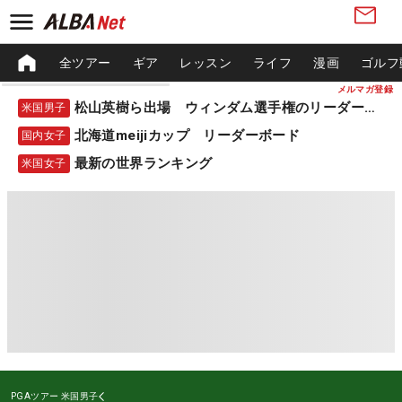
全ツアー
ギア
レッスン
ライフ
漫画
ゴルフ
メルマガ登録
松山英樹ら出場 ウィンダム選手権のリーダーボード
米国男子
北海道meijiカップ リーダーボード
国内女子
最新の世界ランキング
米国女子
PGAツアー
米国男子