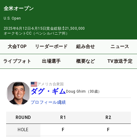
全米オープン
U.S. Open
2025年6月12日-6月15日
賞金総額
$21,500,000
オークモントCC（ペンシルバニア州）
大会TOP
リーダーボード
組み合せ
ニュース
ライブフォト
出場選手
概要など
TV放送予定
アメリカ合衆国
ダグ・ギム
Doug Ghim
（
30
歳）
プロフィール
成績
ROUND
R
1
R
2
HOLE
F
F