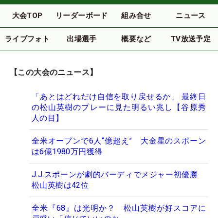
大会TOP
リーダーボード
組み合せ
ニュース
ライブフォト
出場選手
概要など
TV放送予定
【この大会のニュース】
「あとはどれだけ自信を取り戻せるか」 最終日
の松山英樹のプレーに見た明るい兆し【谷原秀
人の目】
全米オープンで6人“億超え” 大金星のスポーン
は6億1980万円獲得
J.J.スポーンが劇的バーディでメジャー初優勝
松山英樹は42位
全米『68』は光明か？ 松山英樹が好スコアに