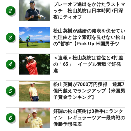
プレーオフ進出をかけたラストマ
2
ッチ 松山英樹は日本時間7日深
夜にティオフ
松山英樹が結婚の発表を伏せてい
3
た理由とは？素顔を見せない松山
の“哲学”【Pick Up 米国男子ツア
ー十大ニュース】
＜速報＞松山英樹は首位と4打差
4
の「65」 イーグル奪取で好発
進
松山英樹が7000万円獲得 通算7
5
億円越えでランクアップ【米国男
子賞金ランキング】
好調の松山英樹は3番手にランク
6
イン レギュラーツアー最終戦の
優勝予想発表