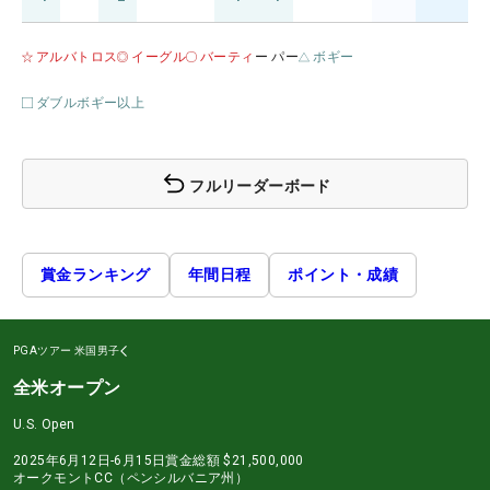
アルバトロス
イーグル
バーティ
ー パー
ボギー
ダブルボギー以上
フルリーダーボード
賞金ランキング
年間日程
ポイント・成績
PGAツアー
米国男子
全米オープン
U.S. Open
2025年6月12日-6月15日
賞金総額
$21,500,000
オークモントCC（ペンシルバニア州）