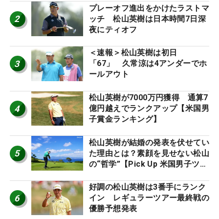
プレーオフ進出をかけたラストマ
2
ッチ 松山英樹は日本時間7日深
夜にティオフ
＜速報＞松山英樹は初日
3
「67」 久常涼は4アンダーでホ
ールアウト
松山英樹が7000万円獲得 通算7
4
億円越えでランクアップ【米国男
子賞金ランキング】
松山英樹が結婚の発表を伏せてい
5
た理由とは？素顔を見せない松山
の“哲学”【Pick Up 米国男子ツア
ー十大ニュース】
好調の松山英樹は3番手にランク
6
イン レギュラーツアー最終戦の
優勝予想発表