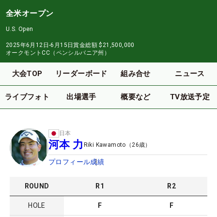
全米オープン
U.S. Open
2025年6月12日-6月15日
賞金総額
$21,500,000
オークモントCC（ペンシルバニア州）
大会TOP
リーダーボード
組み合せ
ニュース
ライブフォト
出場選手
概要など
TV放送予定
日本
河本 力
Riki Kawamoto
（
26
歳）
プロフィール
成績
ROUND
R
1
R
2
HOLE
F
F