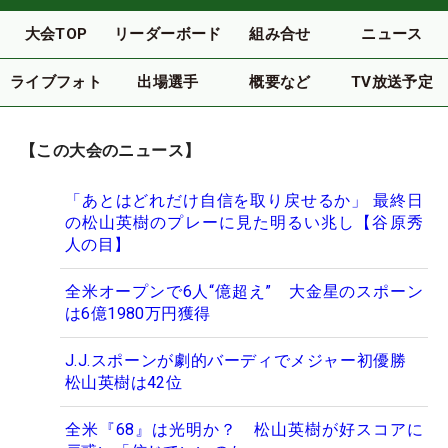
大会TOP
リーダーボード
組み合せ
ニュース
ライブフォト
出場選手
概要など
TV放送予定
【この大会のニュース】
「あとはどれだけ自信を取り戻せるか」 最終日
の松山英樹のプレーに見た明るい兆し【谷原秀
人の目】
全米オープンで6人“億超え” 大金星のスポーン
は6億1980万円獲得
J.J.スポーンが劇的バーディでメジャー初優勝
松山英樹は42位
全米『68』は光明か？ 松山英樹が好スコアに