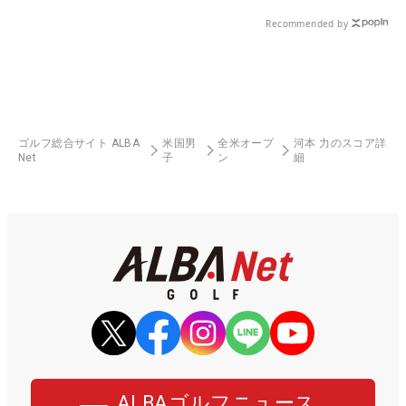
Recommended by
ゴルフ総合サイト ALBA
米国男
全米オープ
河本 力のスコア詳
Net
子
ン
細
ALBAゴルフニュース