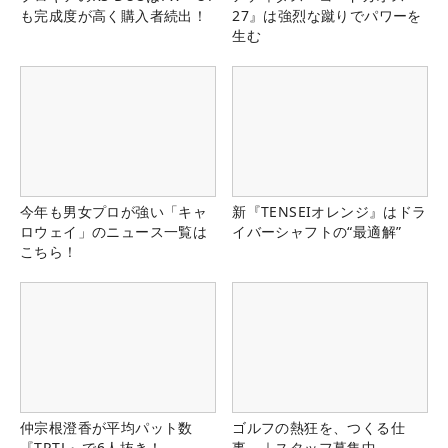
も完成度が高く購入者続出！
27』は強烈な蹴りでパワーを
生む
今年も男女プロが強い「キャ
新『TENSEIオレンジ』はドラ
ロウェイ」のニュース一覧は
イバーシャフトの“最適解”
こちら！
仲宗根澄香が平均パット数
ゴルフの熱狂を、つくる仕
『TRTL』で6人抜き！
事。｜スタッフ募集中