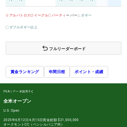
アルバトロス
イーグル
バーティ
ー パー
ボギー
ダブルボギー以上
フルリーダーボード
賞金ランキング
年間日程
ポイント・成績
PGAツアー
米国男子
全米オープン
U.S. Open
2025年6月12日-6月15日
賞金総額
$21,500,000
オークモントCC（ペンシルバニア州）