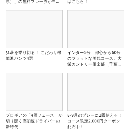
県）」の無料プレー券が当た
はこちら！
る！！
猛暑を乗り切る！ こだわり機
インター5分、都心から60分
能派パンツ4選
のフラットな美観コース。大
栄カントリー俱楽部（千葉
県）
プロギアの「4層フェース」が
8-9月のプレーに2回使える！
切り開く高初速ドライバーの
コース限定2,000円クーポン
新時代
配布中！