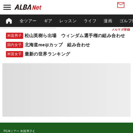
全ツアー
ギア
レッスン
ライフ
漫画
ゴルフ
メルマガ登録
松山英樹ら出場 ウィンダム選手権の組み合わせ
米国男子
北海道meijiカップ 組み合わせ
国内女子
最新の世界ランキング
米国女子
PGAツアー
米国男子