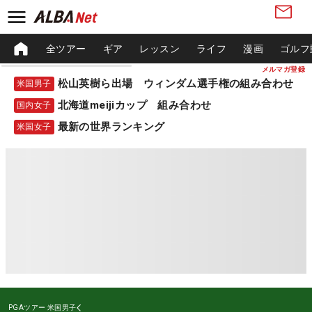
全ツアー
ギア
レッスン
ライフ
漫画
ゴルフ
メルマガ登録
松山英樹ら出場 ウィンダム選手権の組み合わせ
米国男子
北海道meijiカップ 組み合わせ
国内女子
最新の世界ランキング
米国女子
PGAツアー
米国男子