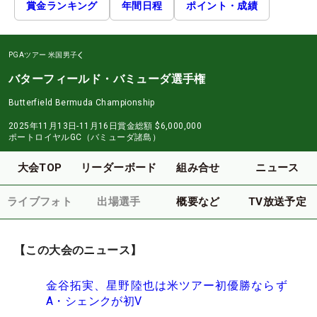
賞金ランキング
年間日程
ポイント・成績
PGAツアー
米国男子
バターフィールド・バミューダ選手権
Butterfield Bermuda Championship
2025年11月13日-11月16日
賞金総額
$6,000,000
ポートロイヤルGC（バミューダ諸島）
大会TOP
リーダーボード
組み合せ
ニュース
ライブフォト
出場選手
概要など
TV放送予定
【この大会のニュース】
金谷拓実、星野陸也は米ツアー初優勝ならず
A・シェンクが初V