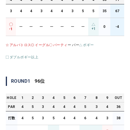
3
4
4
3
4
4
3
5
5
35
67
ー
ー
ー
ー
ー
ー
ー
0
-4
+1
-1
アルバトロス
イーグル
バーティ
ー パー
ボギー
ダブルボギー以上
ROUND
1
96
位
HOLE
1
2
3
4
5
6
7
8
9
OUT
PAR
4
5
3
4
4
4
5
3
4
36
打数
4
5
3
5
4
4
6
4
3
38