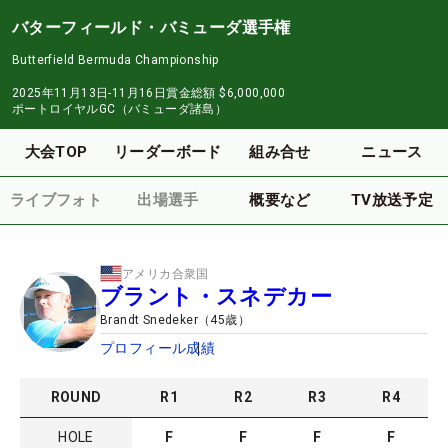
バターフィールド・バミューダ選手権
Butterfield Bermuda Championship
2025年11月13日-11月16日
賞金総額
$6,000,000
ポートロイヤルGC（バミューダ諸島）
大会TOP
リーダーボード
組み合せ
ニュース
ライブフォト
出場選手
概要など
TV放送予定
アメリカ合衆国
ブラント・スネデカー
Brandt Snedeker
（
45
歳）
プロフィール
成績
ROUND
R
1
R
2
R
3
R
4
HOLE
F
F
F
F