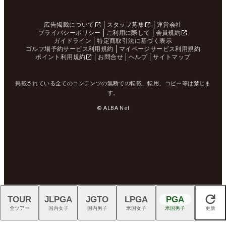
広告掲載について
スタッフ募集
運営会社
プライバシーポリシー
ご利用に際して
会員規約
ガイドライン
特定商取引法に基づく表示
ゴルフ場予約サービス利用規約
マイページサービス利用規約
ポイント利用規約
お問合せ
ヘルプ
サイトマップ
掲載されている全てのコンテンツの無断での転載、転用、コピー等は禁じま
す。
© ALBA Net
TOUR
JLPGA
JGTO
LPGA
PGA
閉じる
全ツアー
国内女子
国内男子
米国女子
米国男子
更新