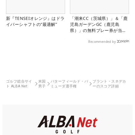
新『TENSEIオレンジ』はドラ
「潮来CC（茨城県）」＆「鹿
イバーシャフトの“最適解”
児島ガーデンGC（鹿児島
県）」の無料プレー券が当た
る！！
Recommended by
ゴルフ総合サイ
米国
バターフィールド・バ
ブラント・スネデカ
ト ALBA Net
男子
ミューダ選手権
ーのスコア詳細