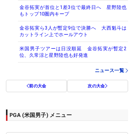
金谷拓実が首位と1差3位で最終日へ 星野陸也
もトップ10圏内キープ
金谷拓実ら3人が暫定9位で決勝へ 大西魁斗は
カットライン上でホールアウト
米国男子ツアーは日没順延 金谷拓実が暫定2
位、久常涼と星野陸也も好発進
ニュース一覧
前の大会
次の大会
PGA (米国男子) メニュー