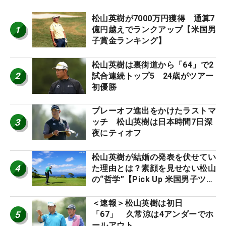
松山英樹が7000万円獲得 通算7
1
億円越えでランクアップ【米国男
子賞金ランキング】
松山英樹は裏街道から「64」で2
2
試合連続トップ5 24歳がツアー
初優勝
プレーオフ進出をかけたラストマ
3
ッチ 松山英樹は日本時間7日深
夜にティオフ
松山英樹が結婚の発表を伏せてい
4
た理由とは？素顔を見せない松山
の“哲学”【Pick Up 米国男子ツア
ー十大ニュース】
＜速報＞松山英樹は初日
5
「67」 久常涼は4アンダーでホ
ールアウト