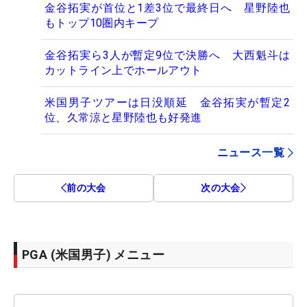
金谷拓実が首位と1差3位で最終日へ 星野陸也
もトップ10圏内キープ
金谷拓実ら3人が暫定9位で決勝へ 大西魁斗は
カットライン上でホールアウト
米国男子ツアーは日没順延 金谷拓実が暫定2
位、久常涼と星野陸也も好発進
ニュース一覧
前の大会
次の大会
PGA (米国男子) メニュー