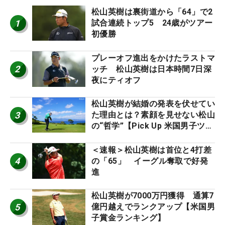
松山英樹は裏街道から「64」で2
1
試合連続トップ5 24歳がツアー
初優勝
プレーオフ進出をかけたラストマ
2
ッチ 松山英樹は日本時間7日深
夜にティオフ
松山英樹が結婚の発表を伏せてい
3
た理由とは？素顔を見せない松山
の“哲学”【Pick Up 米国男子ツア
ー十大ニュース】
＜速報＞松山英樹は首位と4打差
4
の「65」 イーグル奪取で好発
進
松山英樹が7000万円獲得 通算7
5
億円越えでランクアップ【米国男
子賞金ランキング】