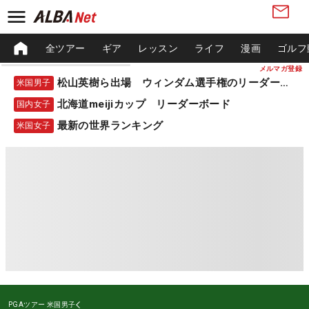
全ツアー
ギア
レッスン
ライフ
漫画
ゴルフ
メルマガ登録
松山英樹ら出場 ウィンダム選手権のリーダーボード
米国男子
北海道meijiカップ リーダーボード
国内女子
最新の世界ランキング
米国女子
PGAツアー
米国男子