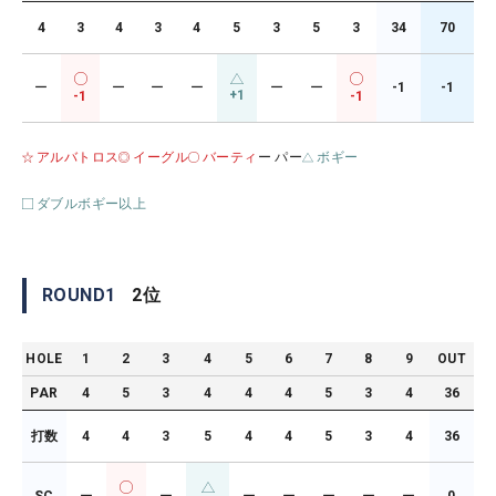
4
3
4
3
4
5
3
5
3
34
70
ー
ー
ー
ー
ー
ー
-1
-1
+1
-1
-1
アルバトロス
イーグル
バーティ
ー パー
ボギー
ダブルボギー以上
ROUND
1
2
位
HOLE
1
2
3
4
5
6
7
8
9
OUT
PAR
4
5
3
4
4
4
5
3
4
36
打数
4
4
3
5
4
4
5
3
4
36