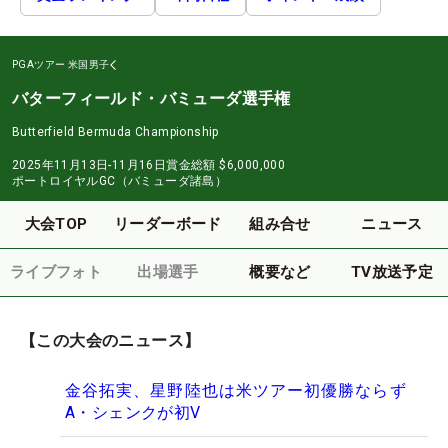
PGAツアー
米国男子
バターフィールド・バミューダ選手権
Butterfield Bermuda Championship
2025年11月13日-11月16日
賞金総額
$6,000,000
ポートロイヤルGC（バミューダ諸島）
大会TOP
リーダーボード
組み合せ
ニュース
ライブフォト
出場選手
概要など
TV放送予定
【この大会のニュース】
金谷拓実、星野陸也は米ツアー初優勝ならず
A・シェンクが初V