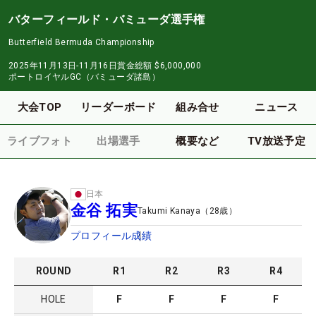
バターフィールド・バミューダ選手権
Butterfield Bermuda Championship
2025年11月13日-11月16日
賞金総額
$6,000,000
ポートロイヤルGC（バミューダ諸島）
大会TOP
リーダーボード
組み合せ
ニュース
ライブフォト
出場選手
概要など
TV放送予定
日本
金谷 拓実
Takumi Kanaya
（
28
歳）
プロフィール
成績
ROUND
R
1
R
2
R
3
R
4
HOLE
F
F
F
F