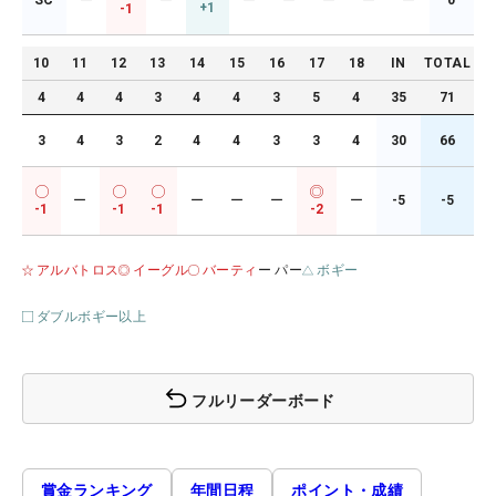
SC
ー
ー
ー
ー
ー
ー
ー
0
+1
-1
10
11
12
13
14
15
16
17
18
IN
TOTAL
4
4
4
3
4
4
3
5
4
35
71
3
4
3
2
4
4
3
3
4
30
66
ー
ー
ー
ー
ー
-5
-5
-1
-1
-1
-2
アルバトロス
イーグル
バーティ
ー パー
ボギー
ダブルボギー以上
フルリーダーボード
賞金ランキング
年間日程
ポイント・成績