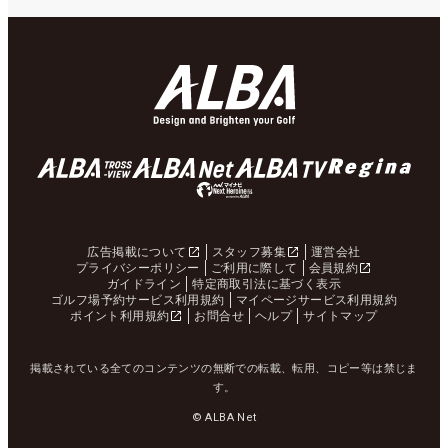
広告掲載について
スタッフ募集
運営会社
プライバシーポリシー
ご利用に際して
会員規約
ガイドライン
特定商取引法に基づく表示
ゴルフ場予約サービス利用規約
マイページサービス利用規約
ポイント利用規約
お問合せ
ヘルプ
サイトマップ
掲載されている全てのコンテンツの無断での転載、転用、コピー等は禁じま
す。
© ALBA Net