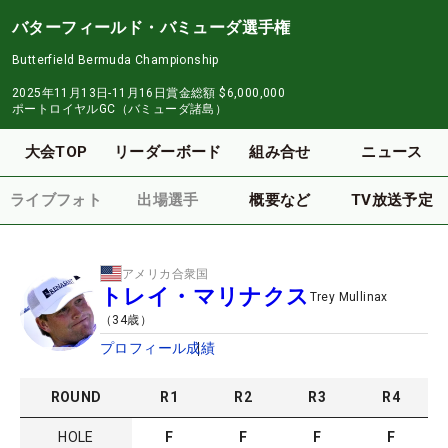
バターフィールド・バミューダ選手権
Butterfield Bermuda Championship
2025年11月13日-11月16日
賞金総額
$6,000,000
ポートロイヤルGC（バミューダ諸島）
大会TOP
リーダーボード
組み合せ
ニュース
ライブフォト
出場選手
概要など
TV放送予定
アメリカ合衆国
トレイ・マリナクス
Trey Mullinax
（
34
歳）
プロフィール
成績
ROUND
R
1
R
2
R
3
R
4
HOLE
F
F
F
F