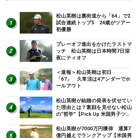
松山英樹は裏街道から「64」で2
1
試合連続トップ5 24歳がツアー
初優勝
プレーオフ進出をかけたラストマ
2
ッチ 松山英樹は日本時間7日深
夜にティオフ
＜速報＞松山英樹は初日
3
「67」 久常涼は4アンダーでホ
ールアウト
松山英樹が結婚の発表を伏せてい
4
た理由とは？素顔を見せない松山
の“哲学”【Pick Up 米国男子ツア
ー十大ニュース】
松山英樹が7000万円獲得 通算7
5
億円越えでランクアップ【米国男