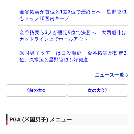
金谷拓実が首位と1差3位で最終日へ 星野陸也
もトップ10圏内キープ
金谷拓実ら3人が暫定9位で決勝へ 大西魁斗は
カットライン上でホールアウト
米国男子ツアーは日没順延 金谷拓実が暫定2
位、久常涼と星野陸也も好発進
ニュース一覧
前の大会
次の大会
PGA (米国男子) メニュー