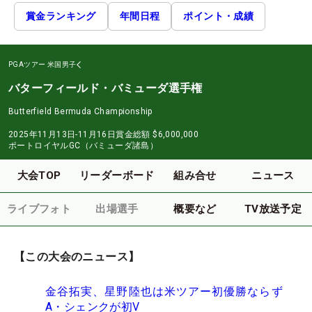
賞金ランキング
年間日程
ポイント・成績
PGAツアー
米国男子
バターフィールド・バミューダ選手権
Butterfield Bermuda Championship
2025年11月13日-11月16日
賞金総額
$6,000,000
ポートロイヤルGC（バミューダ諸島）
大会TOP
リーダーボード
組み合せ
ニュース
ライブフォト
出場選手
概要など
TV放送予定
【この大会のニュース】
金谷拓実、星野陸也は米ツアー初優勝ならず
A・シェンクが初V