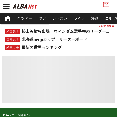
全ツアー
ギア
レッスン
ライフ
漫画
ゴルフ
メルマガ登録
松山英樹ら出場 ウィンダム選手権のリーダーボード
米国男子
北海道meijiカップ リーダーボード
国内女子
最新の世界ランキング
米国女子
PGAツアー
米国男子