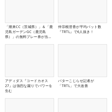
「潮来CC（茨城県）」＆「鹿
仲宗根澄香が平均パット数
児島ガーデンGC（鹿児島
『TRTL』で6人抜き！
県）」の無料プレー券が当た
る！！
アディダス『コードカオス
パターこじらせ記者が
27』は強烈な蹴りでパワーを
「TRTL」で大改善
生む