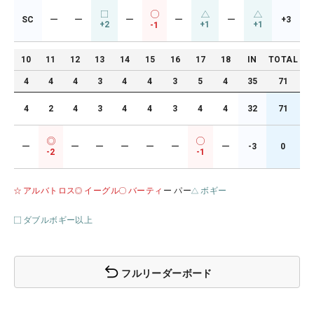
SC
ー
ー
ー
ー
ー
+3
+2
+1
+1
-1
10
11
12
13
14
15
16
17
18
IN
TOTAL
4
4
4
3
4
4
3
5
4
35
71
4
2
4
3
4
4
3
4
4
32
71
ー
ー
ー
ー
ー
ー
ー
-3
0
-2
-1
アルバトロス
イーグル
バーティ
ー パー
ボギー
ダブルボギー以上
フルリーダーボード