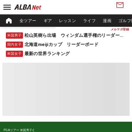
全ツアー
ギア
レッスン
ライフ
漫画
ゴルフ
メルマガ登録
松山英樹ら出場 ウィンダム選手権のリーダーボード
米国男子
北海道meijiカップ リーダーボード
国内女子
最新の世界ランキング
米国女子
PGAツアー
米国男子