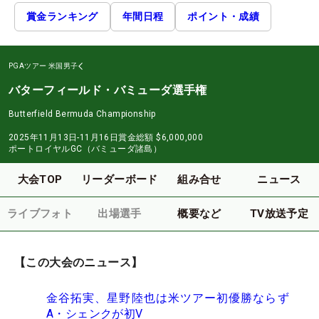
賞金ランキング
年間日程
ポイント・成績
PGAツアー
米国男子
バターフィールド・バミューダ選手権
Butterfield Bermuda Championship
2025年11月13日-11月16日
賞金総額
$6,000,000
ポートロイヤルGC（バミューダ諸島）
大会TOP
リーダーボード
組み合せ
ニュース
ライブフォト
出場選手
概要など
TV放送予定
【この大会のニュース】
金谷拓実、星野陸也は米ツアー初優勝ならず
A・シェンクが初V