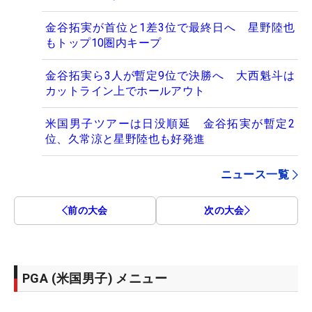
金谷拓実が首位と1差3位で最終日へ 星野陸也
もトップ10圏内キープ
金谷拓実ら3人が暫定9位で決勝へ 大西魁斗は
カットライン上でホールアウト
米国男子ツアーは日没順延 金谷拓実が暫定2
位、久常涼と星野陸也も好発進
ニュース一覧
前の大会
次の大会
PGA (米国男子) メニュー