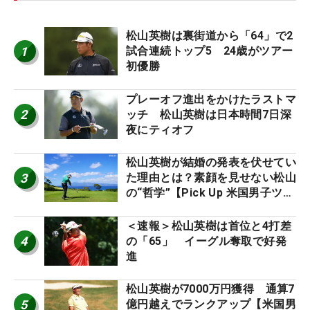
松山英樹は裏街道から「64」で2
1
試合連続トップ5 24歳がツアー
初優勝
プレーオフ進出をかけたラストマ
2
ッチ 松山英樹は日本時間7日深
夜にティオフ
松山英樹が結婚の発表を伏せてい
3
た理由とは？素顔を見せない松山
の“哲学”【Pick Up 米国男子ツア
ー十大ニュース】
＜速報＞松山英樹は首位と4打差
4
の「65」 イーグル奪取で好発
進
松山英樹が7000万円獲得 通算7
5
億円越えでランクアップ【米国男