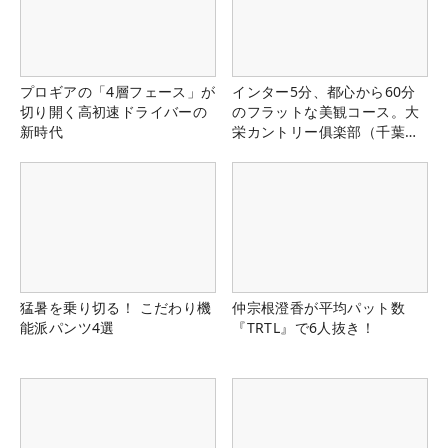
プロギアの「4層フェース」が
インター5分、都心から60分
切り開く高初速ドライバーの
のフラットな美観コース。大
新時代
栄カントリー俱楽部（千葉
県）
猛暑を乗り切る！ こだわり機
仲宗根澄香が平均パット数
能派パンツ4選
『TRTL』で6人抜き！