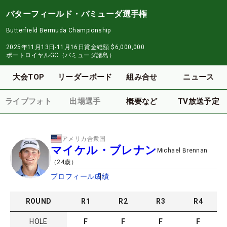
バターフィールド・バミューダ選手権
Butterfield Bermuda Championship
2025年11月13日-11月16日
賞金総額
$6,000,000
ポートロイヤルGC（バミューダ諸島）
大会TOP
リーダーボード
組み合せ
ニュース
ライブフォト
出場選手
概要など
TV放送予定
アメリカ合衆国
マイケル・ブレナン
Michael Brennan
（
24
歳）
プロフィール
成績
ROUND
R
1
R
2
R
3
R
4
HOLE
F
F
F
F