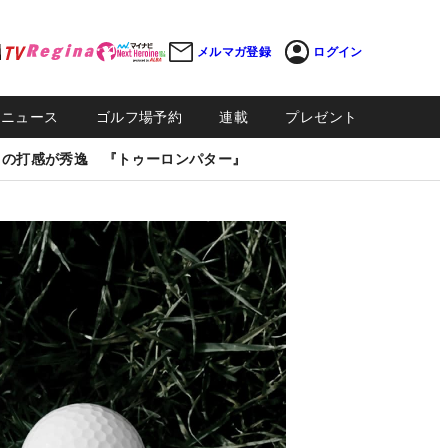
メルマガ登録
ログイン
Sニュース
ゴルフ場予約
連載
プレゼント
しの打感が秀逸 『トゥーロンパター』