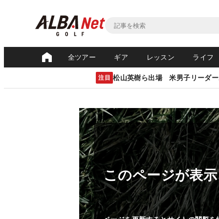
全ツアー
ギア
レッスン
ライフ
松山英樹ら出場 米男子リーダー
注目
このページが表示