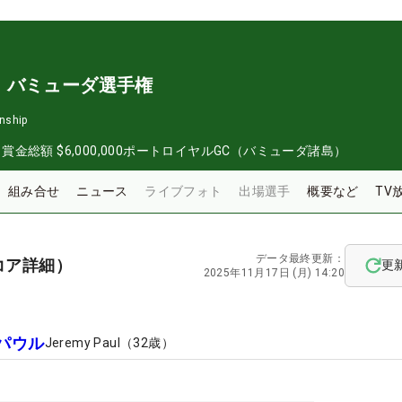
・バミューダ選手権
nship
日
賞金総額
$6,000,000
ポートロイヤルGC（バミューダ諸島）
組み合せ
ニュース
ライブフォト
出場選手
概要など
TV
データ最終更新：
コア詳細）
更
2025年11月17日 (月) 14:20
パウル
Jeremy Paul
（
32
歳）