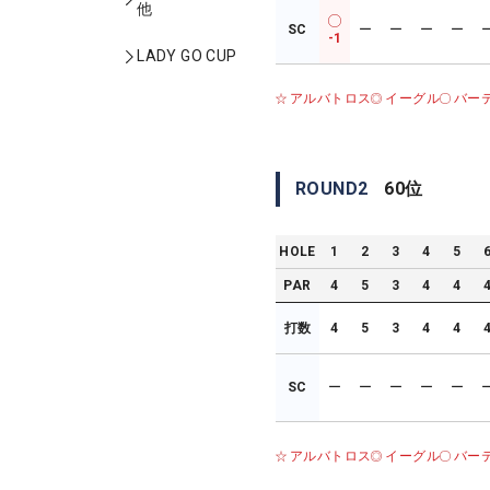
他
SC
ー
ー
ー
ー
-1
LADY GO CUP
アルバトロス
イーグル
バー
ROUND
2
60
位
HOLE
1
2
3
4
5
PAR
4
5
3
4
4
打数
4
5
3
4
4
SC
ー
ー
ー
ー
ー
アルバトロス
イーグル
バー