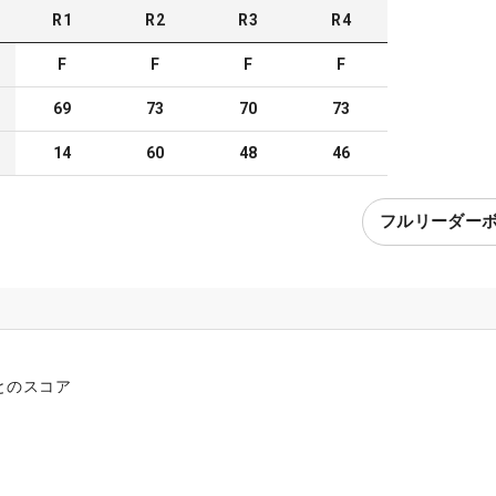
R
1
R
2
R
3
R
4
F
F
F
F
69
73
70
73
14
60
48
46
フルリーダー
とのスコア