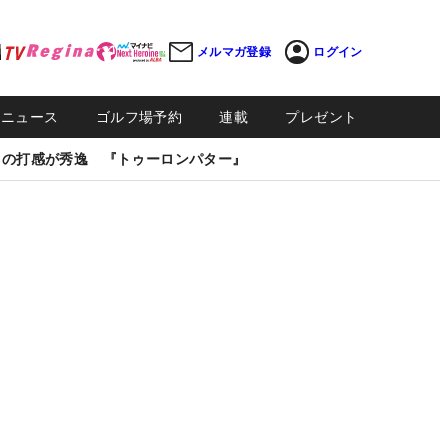
メルマガ登録
ログイン
Sニュース
ゴルフ場予約
連載
プレゼント
しの打感が秀逸 『トゥーロンパター』