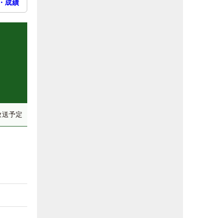
・成績
放送予定