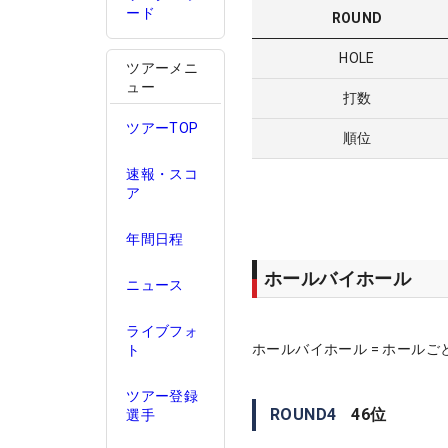
ード
ROUND
HOLE
ツアーメニ
ュー
打数
ツアーTOP
順位
速報・スコ
ア
年間日程
ホールバイホール
ニュース
ライブフォ
ホールバイホール = ホールご
ト
ツアー登録
ROUND
4
46
位
選手