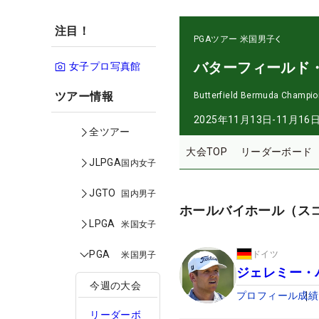
注目！
PGAツアー
米国男子
バターフィールド
女子プロ写真館
ツアー情報
Butterfield Bermuda Champio
2025年11月13日-11月16
全ツアー
大会TOP
リーダーボード
JLPGA
国内女子
JGTO
国内男子
ホールバイホール（ス
LPGA
米国女子
PGA
ドイツ
米国男子
ジェレミー・
今週の大会
プロフィール
成績
リーダーボ