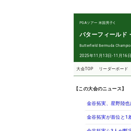
PGAツアー
米国男子
バターフィールド
Butterfield Bermuda Champio
2025年11月13日-11月16
大会TOP
リーダーボード
【この大会のニュース】
金谷拓実、星野陸也
金谷拓実が首位と1
金谷拓実ら3人が暫