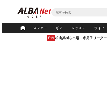
全ツアー
ギア
レッスン
ライフ
松山英樹ら出場 米男子リーダー
注目