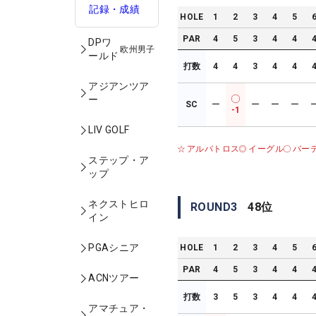
記録・成績
HOLE
1
2
3
4
5
PAR
4
5
3
4
4
DPワ
欧州男子
ールド
打数
4
4
3
4
4
アジアンツア
ー
SC
ー
ー
ー
ー
-1
LIV GOLF
アルバトロス
イーグル
バー
ステップ・ア
ップ
ネクストヒロ
ROUND
3
48
位
イン
PGAシニア
HOLE
1
2
3
4
5
PAR
4
5
3
4
4
ACNツアー
打数
3
5
3
4
4
アマチュア・