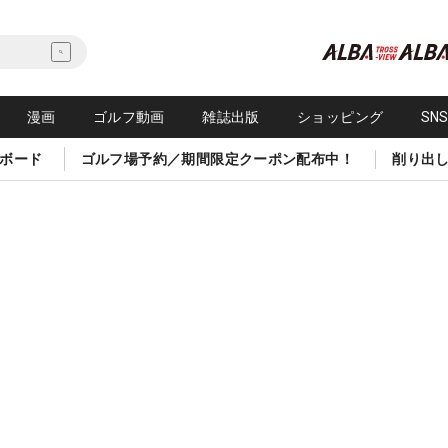
漫画
ゴルフ動画
雑誌出版
ショッピング
SN
ボード
ゴルフ場予約／期間限定クーポン配布中！
削り出