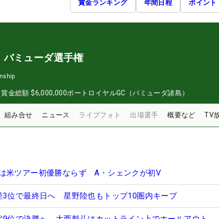
賞金ランキング
年間日程
ポイント
・バミューダ選手権
nship
日
賞金総額
$6,000,000
ポートロイヤルGC（バミューダ諸島）
組み合せ
ニュース
ライブフォト
出場選手
概要など
TV
は米ツアー初優勝ならず A・シェンクが初V
差3位で最終日へ 星野陸也もトップ10圏内キープ
定9位で決勝へ 大西魁斗はカットライン上でホールアウト