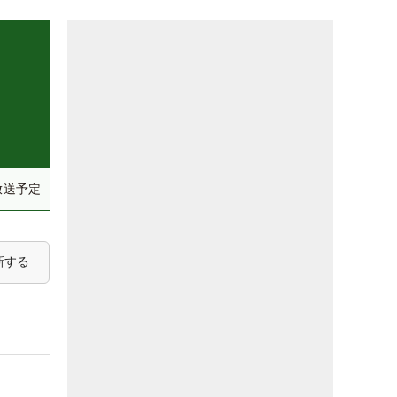
放送予定
新する