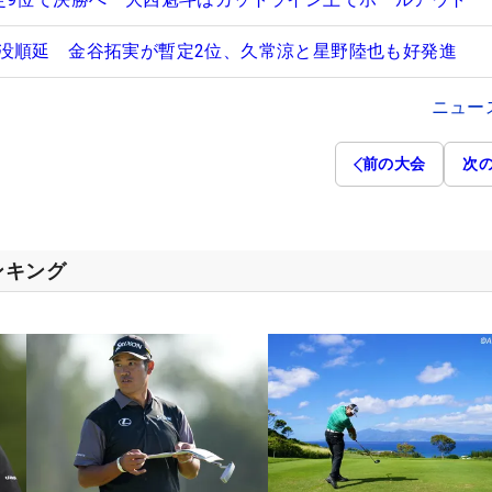
没順延 金谷拓実が暫定2位、久常涼と星野陸也も好発進
ニュー
前の大会
次
ンキング