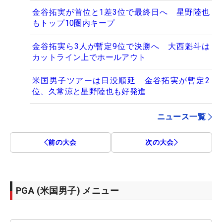
金谷拓実が首位と1差3位で最終日へ 星野陸也
もトップ10圏内キープ
金谷拓実ら3人が暫定9位で決勝へ 大西魁斗は
カットライン上でホールアウト
米国男子ツアーは日没順延 金谷拓実が暫定2
位、久常涼と星野陸也も好発進
ニュース一覧
前の大会
次の大会
PGA (米国男子) メニュー