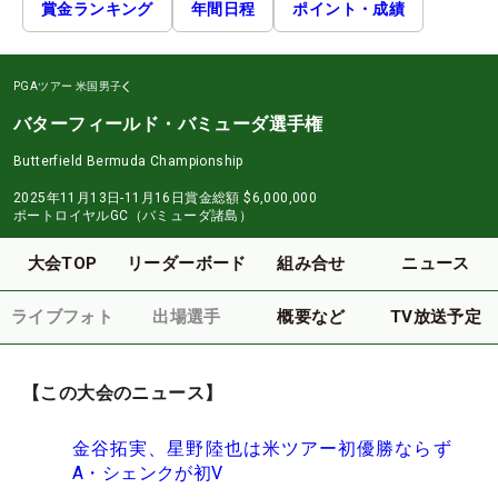
賞金ランキング
年間日程
ポイント・成績
PGAツアー
米国男子
バターフィールド・バミューダ選手権
Butterfield Bermuda Championship
2025年11月13日-11月16日
賞金総額
$6,000,000
ポートロイヤルGC（バミューダ諸島）
大会TOP
リーダーボード
組み合せ
ニュース
ライブフォト
出場選手
概要など
TV放送予定
【この大会のニュース】
金谷拓実、星野陸也は米ツアー初優勝ならず
A・シェンクが初V