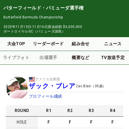
バターフィールド・バミューダ選手権
Butterfield Bermuda Championship
2025年11月13日-11月16日
賞金総額
$6,000,000
ポートロイヤルGC（バミューダ諸島）
大会TOP
リーダーボード
組み合せ
ニュース
ライブフォト
出場選手
概要など
TV放送予定
アメリカ合衆国
ザック・ブレア
Zac Blair
（
35
歳）
プロフィール
成績
ROUND
R
1
R
2
R
3
R
4
HOLE
F
F
F
F