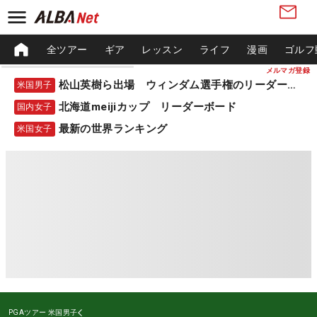
全ツアー
ギア
レッスン
ライフ
漫画
ゴルフ
メルマガ登録
松山英樹ら出場 ウィンダム選手権のリーダーボード
米国男子
北海道meijiカップ リーダーボード
国内女子
最新の世界ランキング
米国女子
PGAツアー
米国男子