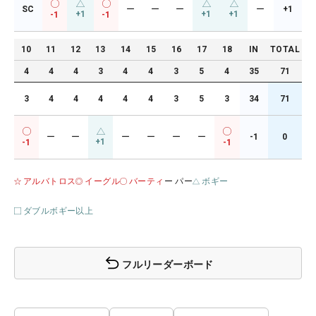
SC
ー
ー
ー
ー
+1
+1
+1
+1
-1
-1
10
11
12
13
14
15
16
17
18
IN
TOTAL
4
4
4
3
4
4
3
5
4
35
71
3
4
4
4
4
4
3
5
3
34
71
ー
ー
ー
ー
ー
ー
-1
0
+1
-1
-1
アルバトロス
イーグル
バーティ
ー パー
ボギー
ダブルボギー以上
フルリーダーボード