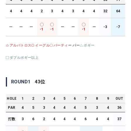
4
4
4
2
3
4
3
4
4
32
64
ー
ー
ー
ー
ー
ー
-3
-7
-1
-1
-1
アルバトロス
イーグル
バーティ
ー パー
ボギー
ダブルボギー以上
ROUND
1
43
位
HOLE
1
2
3
4
5
6
7
8
9
OUT
PAR
4
5
3
4
4
4
5
3
4
36
打数
3
6
2
4
4
4
6
4
4
37