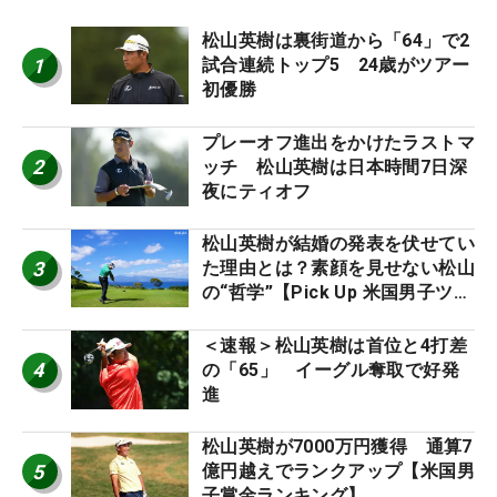
松山英樹は裏街道から「64」で2
1
試合連続トップ5 24歳がツアー
初優勝
プレーオフ進出をかけたラストマ
2
ッチ 松山英樹は日本時間7日深
夜にティオフ
松山英樹が結婚の発表を伏せてい
3
た理由とは？素顔を見せない松山
の“哲学”【Pick Up 米国男子ツア
ー十大ニュース】
＜速報＞松山英樹は首位と4打差
4
の「65」 イーグル奪取で好発
進
松山英樹が7000万円獲得 通算7
5
億円越えでランクアップ【米国男
子賞金ランキング】