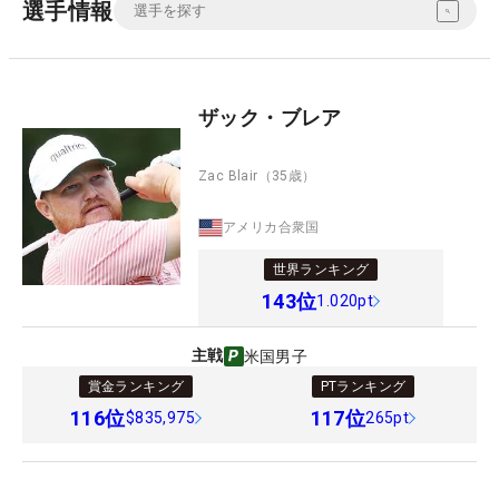
選手情報
ザック・ブレア
Zac Blair
（35歳）
アメリカ合衆国
世界ランキング
143
位
1.020pt
主戦
米国男子
賞金ランキング
PTランキング
116
位
117
位
$835,975
265pt