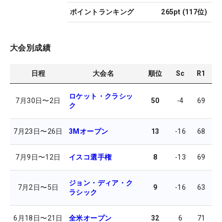
ポイントランキング
265pt
(
117
位)
大会別成績
日程
大会名
順位
Sc
R1
R
ロケット・クラシッ
7月30日
〜
2日
50
-4
69
6
ク
7月23日
〜
26日
3Mオープン
13
-16
68
6
7月9日
〜
12日
イスコ選手権
8
-13
69
6
ジョン・ディア・ク
7月2日
〜
5日
9
-16
63
6
ラシック
6月18日
〜
21日
全米オープン
32
6
71
7