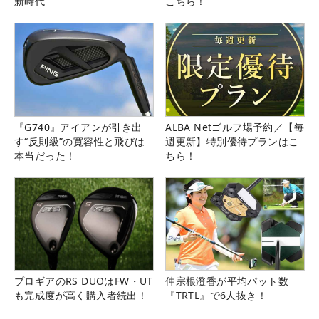
新時代
こちら！
『G740』アイアンが引き出
ALBA Netゴルフ場予約／【毎
す“反則級”の寛容性と飛びは
週更新】特別優待プランはこ
本当だった！
ちら！
プロギアのRS DUOはFW・UT
仲宗根澄香が平均パット数
も完成度が高く購入者続出！
『TRTL』で6人抜き！