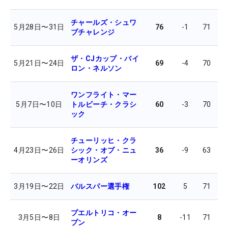
チャールズ・シュワ
5月28日
〜
31日
76
-1
71
6
ブチャレンジ
ザ・CJカップ・バイ
5月21日
〜
24日
69
-4
70
6
ロン・ネルソン
ワンフライト・マー
5月7日
〜
10日
トルビーチ・クラシ
60
-3
70
6
ック
チューリッヒ・クラ
4月23日
〜
26日
シック・オブ・ニュ
36
-9
63
7
ーオリンズ
3月19日
〜
22日
バルスパー選手権
102
5
71
7
プエルトリコ・オー
3月5日
〜
8日
8
-11
71
6
プン