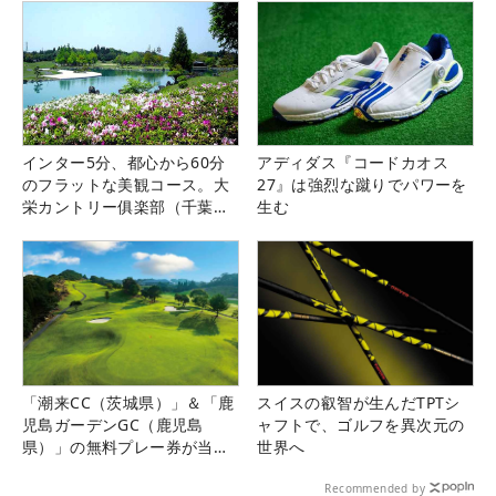
インター5分、都心から60分
アディダス『コードカオス
のフラットな美観コース。大
27』は強烈な蹴りでパワーを
栄カントリー俱楽部（千葉
生む
県）
「潮来CC（茨城県）」＆「鹿
スイスの叡智が生んだTPTシ
児島ガーデンGC（鹿児島
ャフトで、ゴルフを異次元の
県）」の無料プレー券が当た
世界へ
る！！
Recommended by