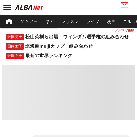
全ツアー
ギア
レッスン
ライフ
漫画
ゴルフ
メルマガ登録
松山英樹ら出場 ウィンダム選手権の組み合わせ
米国男子
北海道meijiカップ 組み合わせ
国内女子
最新の世界ランキング
米国女子