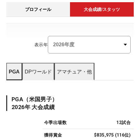
プロフィール
大会成績/スタッツ
表示年
PGA
DPワールド
アマチュア・他
PGA
（米国男子）
2026
年 大会成績
今季出場数
12
試合
獲得賞金
$835,975
(
116
位)