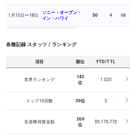
ソニー・オープン・
1月15日
〜
18日
50
-4
68
7
イン・ハワイ
各種記録 スタッツ / ランキング
項目
順位
YTD/TTL
143
世界ランキング
1.020
位
トップ10回数
39
位
3
269
生涯獲得賞金額
$9,170,772
位