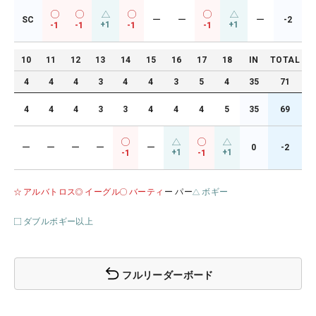
SC
ー
ー
ー
-2
+1
+1
-1
-1
-1
-1
10
11
12
13
14
15
16
17
18
IN
TOTAL
4
4
4
3
4
4
3
5
4
35
71
4
4
4
3
3
4
4
4
5
35
69
ー
ー
ー
ー
ー
0
-2
+1
+1
-1
-1
アルバトロス
イーグル
バーティ
ー パー
ボギー
ダブルボギー以上
フルリーダーボード