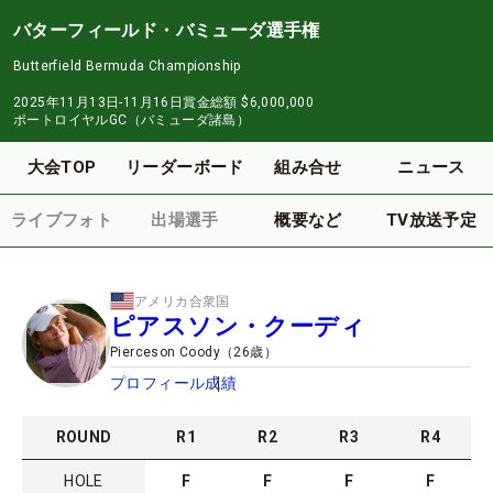
バターフィールド・バミューダ選手権
Butterfield Bermuda Championship
2025年11月13日-11月16日
賞金総額
$6,000,000
ポートロイヤルGC（バミューダ諸島）
大会TOP
リーダーボード
組み合せ
ニュース
ライブフォト
出場選手
概要など
TV放送予定
アメリカ合衆国
ピアスソン・クーディ
Pierceson Coody
（
26
歳）
プロフィール
成績
ROUND
R
1
R
2
R
3
R
4
HOLE
F
F
F
F