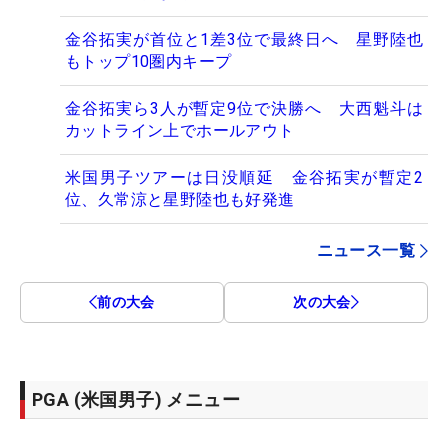
金谷拓実が首位と1差3位で最終日へ 星野陸也
もトップ10圏内キープ
金谷拓実ら3人が暫定9位で決勝へ 大西魁斗は
カットライン上でホールアウト
米国男子ツアーは日没順延 金谷拓実が暫定2
位、久常涼と星野陸也も好発進
ニュース一覧
前の大会
次の大会
PGA (米国男子) メニュー