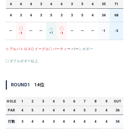
4
4
4
3
4
4
3
5
4
35
71
4
3
4
3
5
3
3
5
4
34
68
ー
ー
ー
ー
ー
ー
-1
-3
+1
-1
-1
アルバトロス
イーグル
バーティ
ー パー
ボギー
ダブルボギー以上
ROUND
1
14
位
HOLE
1
2
3
4
5
6
7
8
9
OUT
PAR
4
5
3
4
4
4
5
3
4
36
打数
3
4
4
3
4
4
4
4
4
34