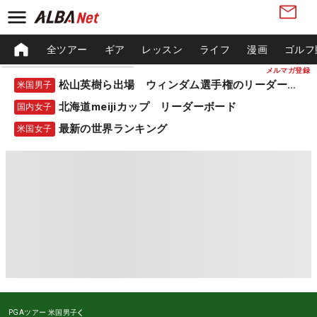
全ツアー
ギア
レッスン
ライフ
漫画
ゴルフ
メルマガ登録
松山英樹ら出場 ウィンダム選手権のリーダーボード
米国男子
北海道meijiカップ リーダーボード
国内女子
最新の世界ランキング
米国女子
PGAツアー
米国男子