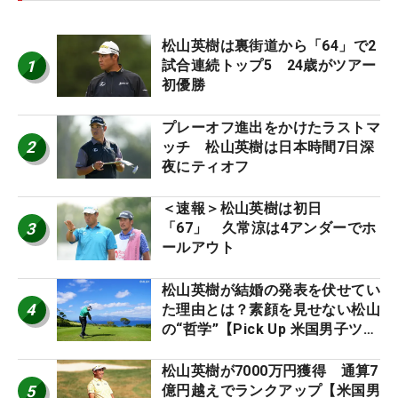
松山英樹は裏街道から「64」で2
1
試合連続トップ5 24歳がツアー
初優勝
プレーオフ進出をかけたラストマ
2
ッチ 松山英樹は日本時間7日深
夜にティオフ
＜速報＞松山英樹は初日
3
「67」 久常涼は4アンダーでホ
ールアウト
松山英樹が結婚の発表を伏せてい
4
た理由とは？素顔を見せない松山
の“哲学”【Pick Up 米国男子ツア
ー十大ニュース】
松山英樹が7000万円獲得 通算7
5
億円越えでランクアップ【米国男