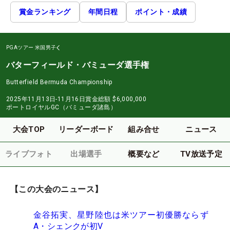
賞金ランキング
年間日程
ポイント・成績
PGAツアー
米国男子
バターフィールド・バミューダ選手権
Butterfield Bermuda Championship
2025年11月13日-11月16日
賞金総額
$6,000,000
ポートロイヤルGC（バミューダ諸島）
大会TOP
リーダーボード
組み合せ
ニュース
ライブフォト
出場選手
概要など
TV放送予定
【この大会のニュース】
金谷拓実、星野陸也は米ツアー初優勝ならず
A・シェンクが初V