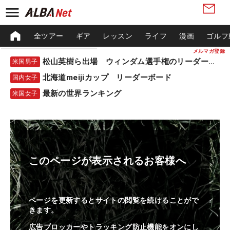
全ツアー
ギア
レッスン
ライフ
漫画
ゴルフ
メルマガ登録
松山英樹ら出場 ウィンダム選手権のリーダーボード
米国男子
北海道meijiカップ リーダーボード
国内女子
最新の世界ランキング
米国女子
このページが表示されるお客様へ
ページを更新するとサイトの閲覧を続けることがで
きます。
広告ブロッカーやトラッキング防止機能をオンにし