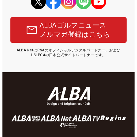
ALBAゴルフニュース
メルマガ登録はこちら
ALBA NetはR&Aのオフィシャルデジタルパートナー、および
USLPGAの日本公式サイトパートナーです。