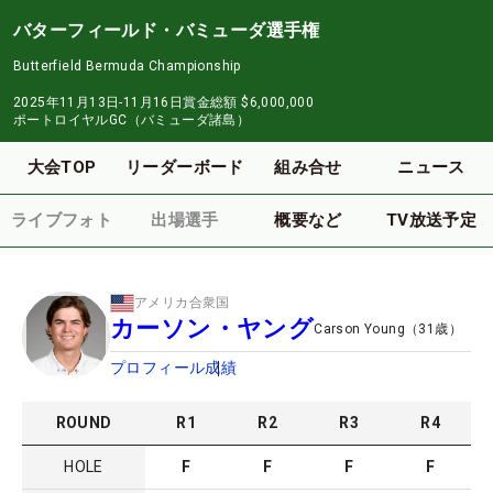
バターフィールド・バミューダ選手権
Butterfield Bermuda Championship
2025年11月13日-11月16日
賞金総額
$6,000,000
ポートロイヤルGC（バミューダ諸島）
大会TOP
リーダーボード
組み合せ
ニュース
ライブフォト
出場選手
概要など
TV放送予定
アメリカ合衆国
カーソン・ヤング
Carson Young
（
31
歳）
プロフィール
成績
ROUND
R
1
R
2
R
3
R
4
HOLE
F
F
F
F