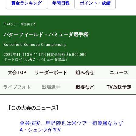
賞金ランキング
年間日程
ポイント・成績
PGAツアー
米国男子
バターフィールド・バミューダ選手権
Butterfield Bermuda Championship
2025年11月13日-11月16日
賞金総額
$6,000,000
ポートロイヤルGC（バミューダ諸島）
大会TOP
リーダーボード
組み合せ
ニュース
ライブフォト
出場選手
概要など
TV放送予定
【この大会のニュース】
金谷拓実、星野陸也は米ツアー初優勝ならず
A・シェンクが初V