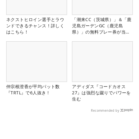
ネクストヒロイン選手とラウ
「潮来CC（茨城県）」＆「鹿
ンドできるチャンス！詳しく
児島ガーデンGC（鹿児島
はこちら！
県）」の無料プレー券が当た
る！！
仲宗根澄香が平均パット数
アディダス『コードカオス
『TRTL』で6人抜き！
27』は強烈な蹴りでパワーを
生む
Recommended by