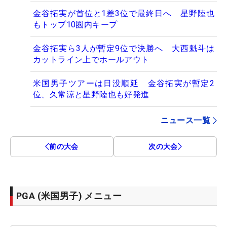
金谷拓実が首位と1差3位で最終日へ 星野陸也
もトップ10圏内キープ
金谷拓実ら3人が暫定9位で決勝へ 大西魁斗は
カットライン上でホールアウト
米国男子ツアーは日没順延 金谷拓実が暫定2
位、久常涼と星野陸也も好発進
ニュース一覧
前の大会
次の大会
PGA (米国男子) メニュー