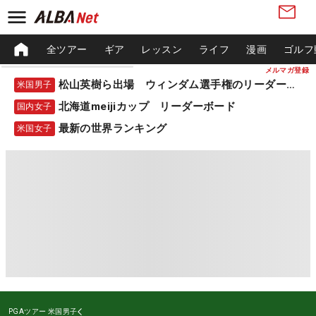
全ツアー
ギア
レッスン
ライフ
漫画
ゴルフ
メルマガ登録
松山英樹ら出場 ウィンダム選手権のリーダーボード
米国男子
北海道meijiカップ リーダーボード
国内女子
最新の世界ランキング
米国女子
PGAツアー
米国男子