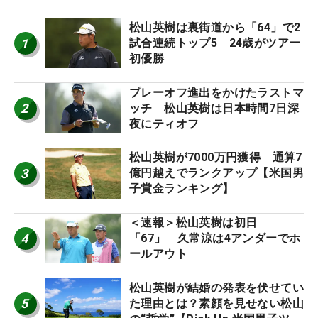
松山英樹は裏街道から「64」で2
1
試合連続トップ5 24歳がツアー
初優勝
プレーオフ進出をかけたラストマ
2
ッチ 松山英樹は日本時間7日深
夜にティオフ
松山英樹が7000万円獲得 通算7
3
億円越えでランクアップ【米国男
子賞金ランキング】
＜速報＞松山英樹は初日
4
「67」 久常涼は4アンダーでホ
ールアウト
松山英樹が結婚の発表を伏せてい
5
た理由とは？素顔を見せない松山