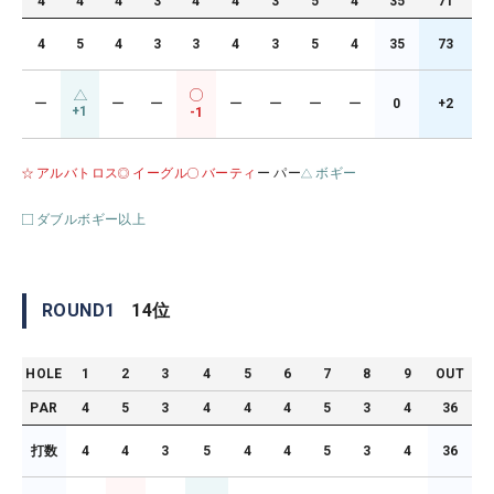
4
4
4
3
4
4
3
5
4
35
71
4
5
4
3
3
4
3
5
4
35
73
ー
ー
ー
ー
ー
ー
ー
0
+2
+1
-1
アルバトロス
イーグル
バーティ
ー パー
ボギー
ダブルボギー以上
ROUND
1
14
位
HOLE
1
2
3
4
5
6
7
8
9
OUT
PAR
4
5
3
4
4
4
5
3
4
36
打数
4
4
3
5
4
4
5
3
4
36