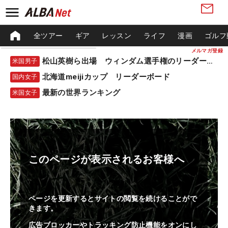
全ツアー
ギア
レッスン
ライフ
漫画
ゴルフ
メルマガ登録
松山英樹ら出場 ウィンダム選手権のリーダーボード
米国男子
北海道meijiカップ リーダーボード
国内女子
最新の世界ランキング
米国女子
このページが表示されるお客様へ
ページを更新するとサイトの閲覧を続けることがで
きます。
広告ブロッカーやトラッキング防止機能をオンにし