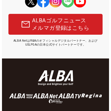
ALBAゴルフニュース
メルマガ登録はこちら
ALBA NetはR&Aのオフィシャルデジタルパートナー、および
USLPGAの日本公式サイトパートナーです。