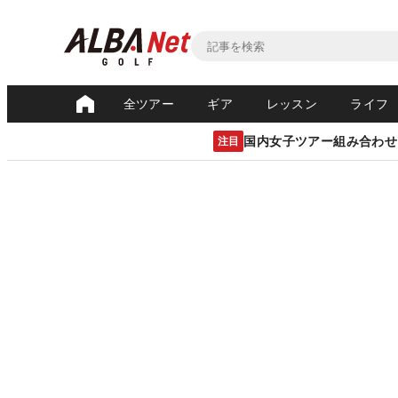
全ツアー
ギア
レッスン
ライフ
国内女子ツアー組み合わせ
注目