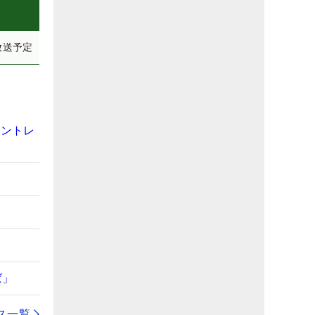
放送予定
ャントレ
ば」
ス一覧