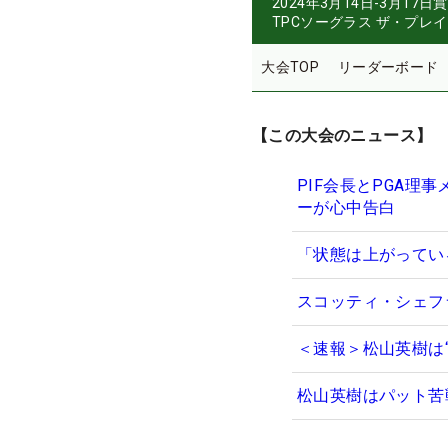
2024年3月14日-3月17日
賞
TPCソーグラス ザ・プレ
大会TOP
リーダーボード
【この大会のニュース】
PIF会長とPGA
ーが心中告白
「状態は上がっている
スコッティ・シェフ
＜速報＞松山英樹は
松山英樹はパット苦