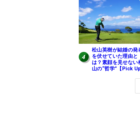
松山英樹が結婚の発
を伏せていた理由と
4
は？素顔を見せない
山の“哲学”【Pick U
国男子ツアー十大ニ
ース】