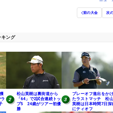
前の大会
次
ンキング
円獲
松山英樹は裏街道から
プレーオフ進出をか
でラ
「64」で2試合連続トッ
たラストマッチ 松
2
3
子
プ5 24歳がツアー初優
英樹は日本時間7日深
勝
にティオフ