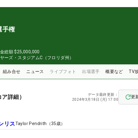
選手権
金総額
$25,000,000
イヤーズ・スタジアムC（フロリダ州）
組み合せ
ニュース
ライブフォト
出場選手
概要など
TV
データ最終更新：
コア詳細）
更
2024年3月18日 (月) 17:00
ンリス
Taylor Pendrith
（
35
歳）