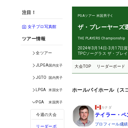
注目！
PGAツアー
米国男子
ザ・プレーヤーズ
女子プロ写真館
ツアー情報
THE PLAYERS Championship
2024年3月14日-3月17日
賞
全ツアー
TPCソーグラス ザ・プレ
JLPGA
国内女子
大会TOP
リーダーボード
JGTO
国内男子
ホールバイホール（ス
LPGA
米国女子
PGA
米国男子
カナダ
テイラー・ペ
今週の大会
プロフィール
成績
リーダーボ