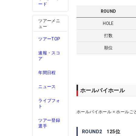
ード
ROUND
ツアーメニ
HOLE
ュー
打数
ツアーTOP
順位
速報・スコ
ア
年間日程
ニュース
ホールバイホール
ライブフォ
ト
ホールバイホール = ホールご
ツアー登録
選手
ROUND
2
125
位