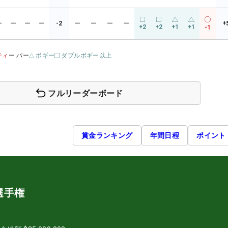
ー
ー
ー
ー
-2
ー
ー
ー
ー
+
+2
+2
+1
+1
-1
ティ
ー パー
ボギー
ダブルボギー以上
フルリーダーボード
賞金ランキング
年間日程
ポイント
選手権