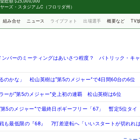
金総額
$25,000,000
イヤーズ・スタジアムC（フロリダ州）
組み合せ
ニュース
ライブフォト
出場選手
概要など
TV
理事メンバーのミーティングはあいさつ程度？ パトリック・キ
のかな」 松山英樹は“第5のメジャー”で4日間60台の6位
ラーが“第5のメジャー”史上初の連覇 松山英樹は6位
“第5のメジャー”で最終日ボギーフリー「67」 暫定5位タイ
戦も最低限の『68』 7打差逆転へ「いいスタートが切れれ
ニュー