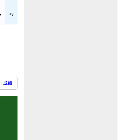
5
+3
・成績