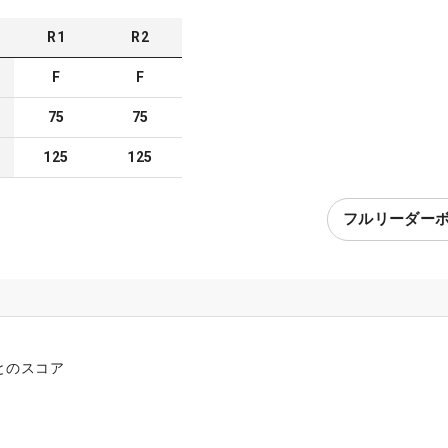
R
1
R
2
F
F
75
75
125
125
フルリーダー
とのスコア