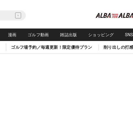
漫画
ゴルフ動画
雑誌出版
ショッピング
SN
ゴルフ場予約／毎週更新！限定優待プラン
削り出しの打