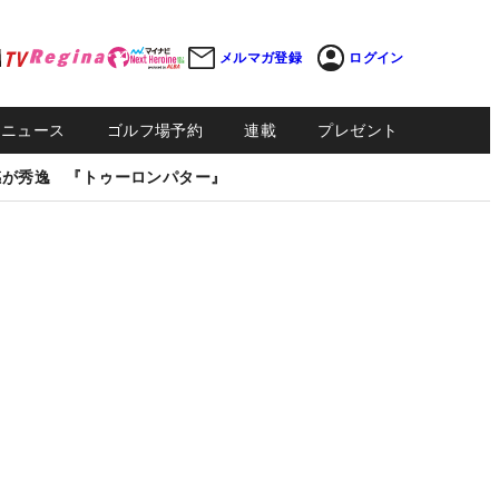
メルマガ登録
ログイン
Sニュース
ゴルフ場予約
連載
プレゼント
感が秀逸 『トゥーロンパター』