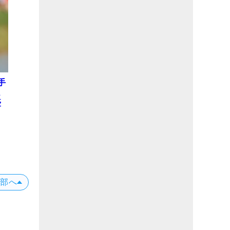
手
ュ
優
上部へ