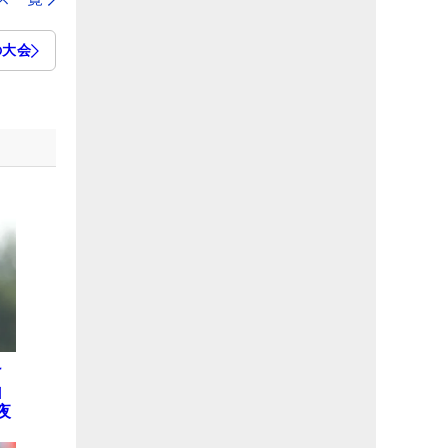
の大会
け
山
夜