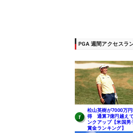
PGA 週間アクセスラ
松山英樹が7000万
得 通算7億円越え
1
ンクアップ【米国男
賞金ランキング】