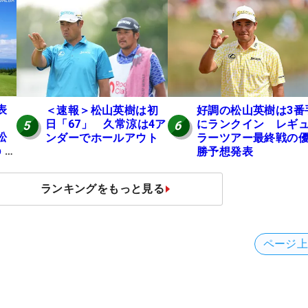
表
＜速報＞松山英樹は初
好調の松山英樹は3番
日「67」 久常涼は4ア
にランクイン レギ
5
6
松
ンダーでホールアウト
ラーツアー最終戦の
p 米
勝予想発表
ュ
ランキングをもっと見る
ページ