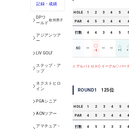
記録・成績
HOLE
1
2
3
4
5
DPワ
欧州男子
PAR
4
5
3
4
4
ールド
打数
4
4
3
4
5
アジアンツア
ー
SC
ー
ー
ー
+1
+
-1
LIV GOLF
ステップ・ア
アルバトロス
イーグル
バー
ップ
ネクストヒロ
イン
ROUND
1
125
位
PGAシニア
HOLE
1
2
3
4
5
ACNツアー
PAR
4
5
3
4
4
アマチュア・
打数
4
5
3
3
3