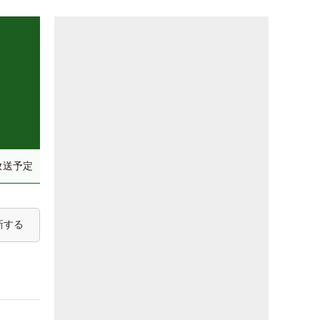
放送予定
新する