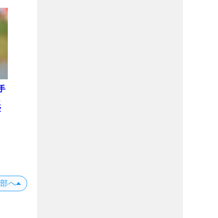
手
ュ
優
上部へ