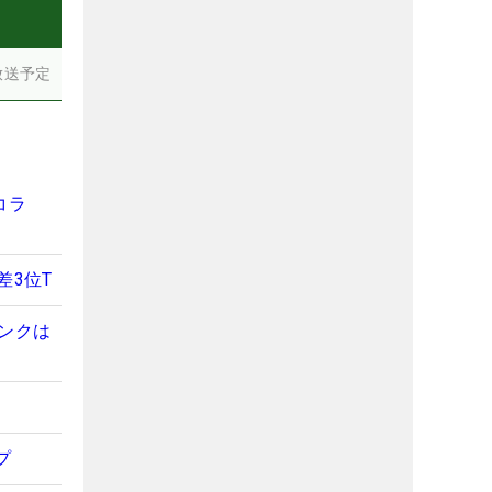
放送予定
コラ
差3位T
ンクは
プ