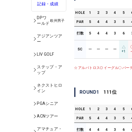
記録・成績
HOLE
1
2
3
4
5
DPワ
欧州男子
PAR
5
4
4
3
5
ールド
打数
5
4
4
3
6
アジアンツア
ー
SC
ー
ー
ー
ー
+1
LIV GOLF
ステップ・ア
アルバトロス
イーグル
バー
ップ
ネクストヒロ
イン
ROUND
1
111
位
PGAシニア
HOLE
1
2
3
4
5
ACNツアー
PAR
5
4
4
3
5
アマチュア・
打数
4
4
4
3
6