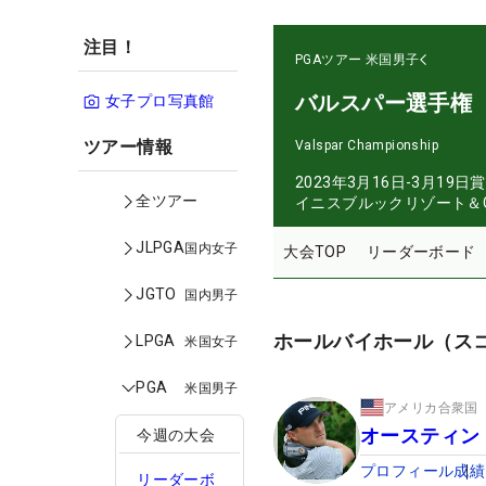
注目！
PGAツアー
米国男子
バルスパー選手権
女子プロ写真館
ツアー情報
Valspar Championship
2023年3月16日-3月19日
賞
全ツアー
イニスブルックリゾート＆G
JLPGA
国内女子
大会TOP
リーダーボード
JGTO
国内男子
ホールバイホール（ス
LPGA
米国女子
PGA
米国男子
アメリカ合衆国
オースティン
今週の大会
プロフィール
成績
リーダーボ