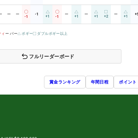
ー
ー
ー
-1
ー
ー
ー
+
+1
+1
+1
+2
+1
-1
-1
ティ
ー パー
ボギー
ダブルボギー以上
フルリーダーボード
賞金ランキング
年間日程
ポイント