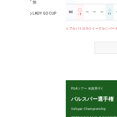
他
SC
ー
ー
ー
LADY GO CUP
+1
-1
アルバトロス
イーグル
バー
PGAツアー
米国男子
バルスパー選手権
Valspar Championship