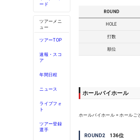
ード
ROUND
ツアーメニ
HOLE
ュー
打数
ツアーTOP
順位
速報・スコ
ア
年間日程
ニュース
ホールバイホール
ライブフォ
ト
ホールバイホール = ホールご
ツアー登録
選手
ROUND
2
136
位