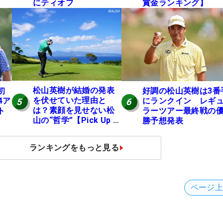
にティオフ
賞金ランキング】
松山英樹が結婚の発表
初
好調の松山英樹は3番
を伏せていた理由と
4ア
にランクイン レギ
5
6
は？素顔を見せない松
ト
ラーツアー最終戦の
山の“哲学”【Pick Up 米
勝予想発表
国男子ツアー十大ニュ
ース】
ランキングをもっと見る
ページ