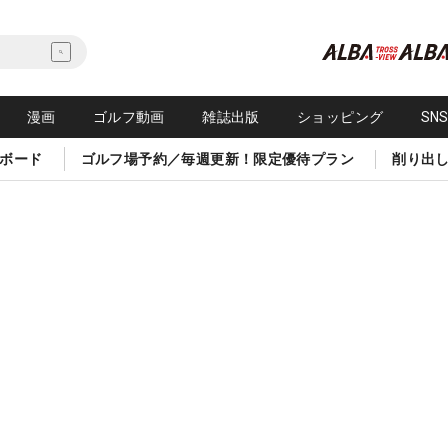
漫画
ゴルフ動画
雑誌出版
ショッピング
SN
ボード
ゴルフ場予約／毎週更新！限定優待プラン
削り出