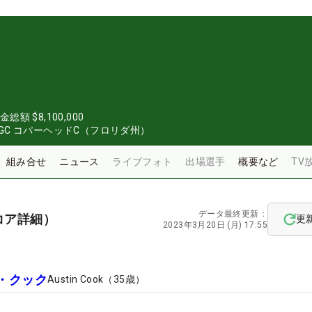
金総額
$8,100,000
C コパーヘッドC（フロリダ州）
組み合せ
ニュース
ライブフォト
出場選手
概要など
TV
データ最終更新：
コア詳細）
更
2023年3月20日 (月) 17:55
・クック
Austin Cook
（
35
歳）