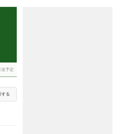
放送予定
新する