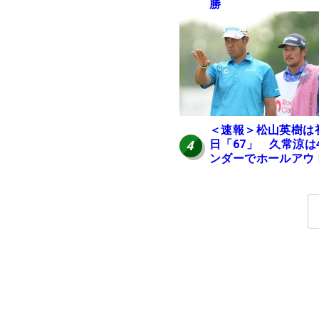
勝
＜速報＞松山英樹は
日「67」 久常涼は
4
ンダーでホールアウ