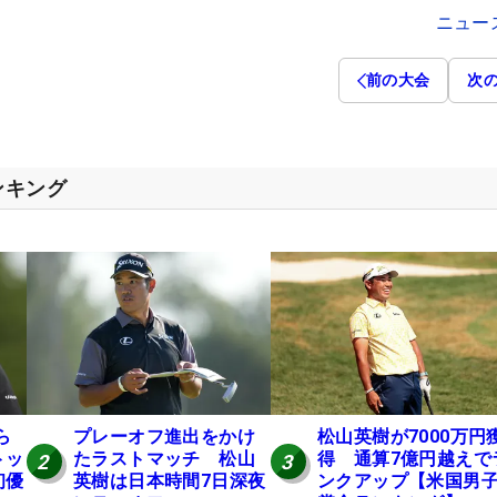
ニュー
前の大会
次
ンキング
ら
プレーオフ進出をかけ
松山英樹が7000万円
トッ
たラストマッチ 松山
得 通算7億円越えで
2
3
初優
英樹は日本時間7日深夜
ンクアップ【米国男