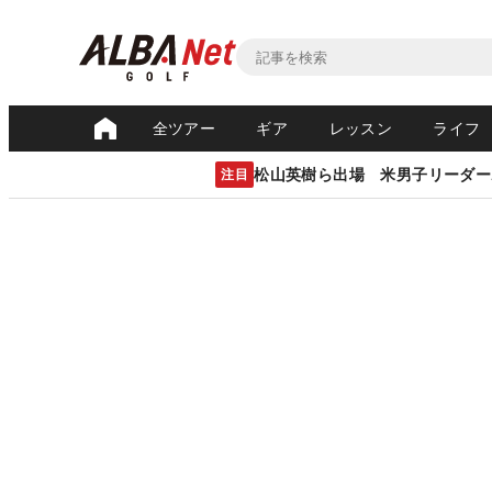
全ツアー
ギア
レッスン
ライフ
松山英樹ら出場 米男子リーダー
注目