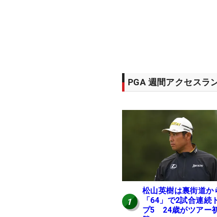
PGA 週間アクセスラ
松山英樹は裏街道か
「64」で2試合連続
1
プ5 24歳がツアー