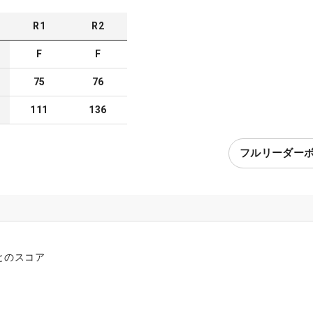
R
1
R
2
F
F
75
76
111
136
フルリーダー
とのスコア