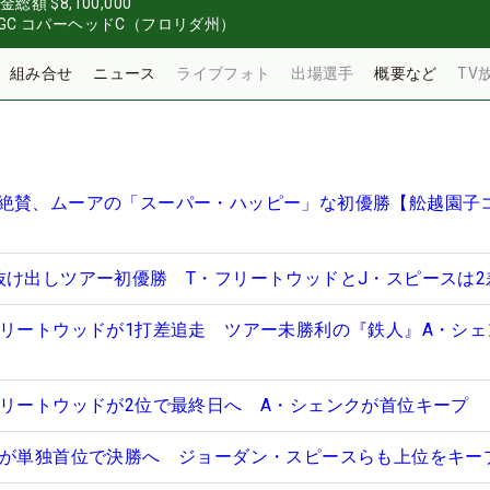
金総額
$8,100,000
C コパーヘッドC（フロリダ州）
組み合せ
ニュース
ライブフォト
出場選手
概要など
TV
絶賛、ムーアの「スーパー・ハッピー」な初優勝【舩越園子
抜け出しツアー初優勝 T・フリートウッドとJ・スピースは2
フリートウッドが1打差追走 ツアー未勝利の『鉄人』A・シェ
フリートウッドが2位で最終日へ A・シェンクが首位キープ
歳が単独首位で決勝へ ジョーダン・スピースらも上位をキー