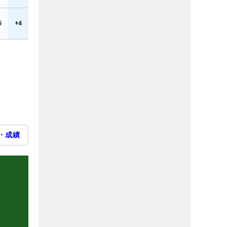
5
+4
・成績