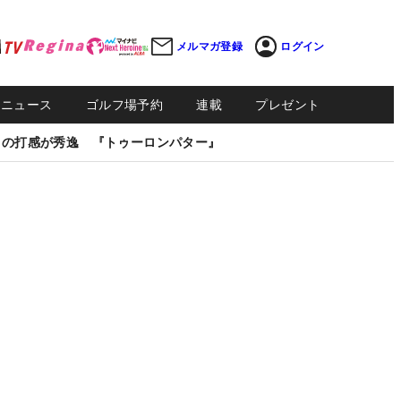
メルマガ登録
ログイン
Sニュース
ゴルフ場予約
連載
プレゼント
しの打感が秀逸 『トゥーロンパター』