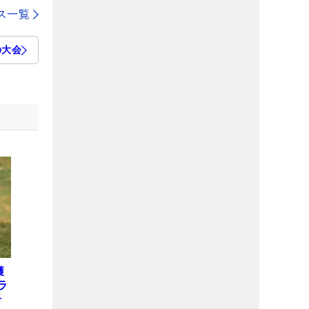
ス一覧
の大会
獲
ラ
子