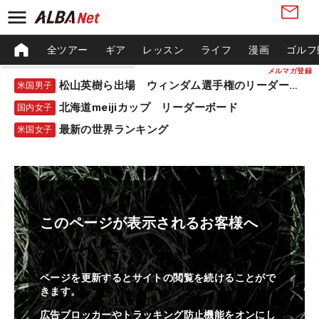
全ツアー
ギア
レッスン
ライフ
漫画
ゴルフ
メルマガ登録
松山英樹ら出場 ウィンダム選手権のリーダーボード
米国男子
北海道meijiカップ リーダーボード
国内女子
最新の世界ランキング
米国女子
このページが表示されるお客様へ
ページを更新するとサイトの閲覧を続けることがで
きます。
広告ブロッカーやトラッキング防止機能をオンにし