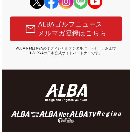
ALBAゴルフニュース
メルマガ登録はこちら
ALBA NetはR&Aのオフィシャルデジタルパートナー、および
USLPGAの日本公式サイトパートナーです。